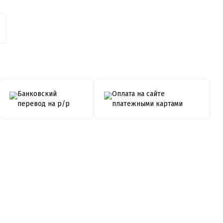
Банковский
Оплата на сайте
перевод на р/р
платежными картами
Мгновенная
Покупка
рострочка от
частями от
ПРИВАТБАНК
monobank