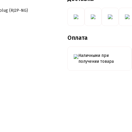
plug (RJ2P-NG)
Оплата
Наличными при
получении товара
Кредитование
Оплата
частями от
ПРИВАТБАНК
Подробнее о кредитовании