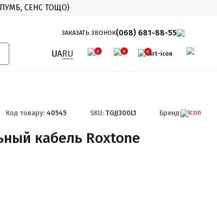
 ПУМБ, СЕНС ТОЩО)
X
(068) 681-88-55
ЗАКАЗАТЬ ЗВОНОК
UA
RU
0
0
0
Код товару:
40545
SKU:
TGJJ300L1
Бренд:
ьный кабель Roxtone