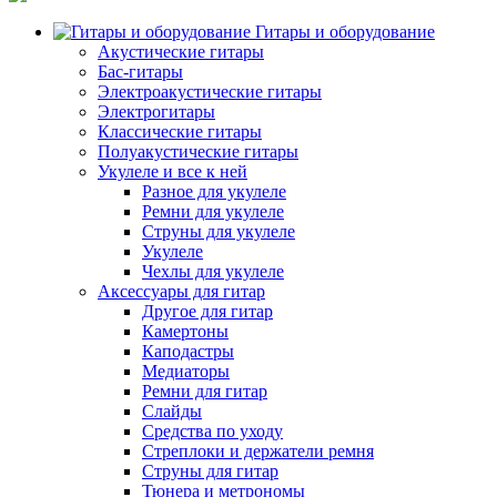
Гитары и оборудование
Акустические гитары
Бас-гитары
Электроакустические гитары
Электрогитары
Классические гитары
Полуакустические гитары
Укулеле и все к ней
Разное для укулеле
Ремни для укулеле
Струны для укулеле
Укулеле
Чехлы для укулеле
Аксессуары для гитар
Другое для гитар
Камертоны
Каподастры
Медиаторы
Ремни для гитар
Слайды
Средства по уходу
Стреплоки и держатели ремня
Струны для гитар
Тюнера и метрономы