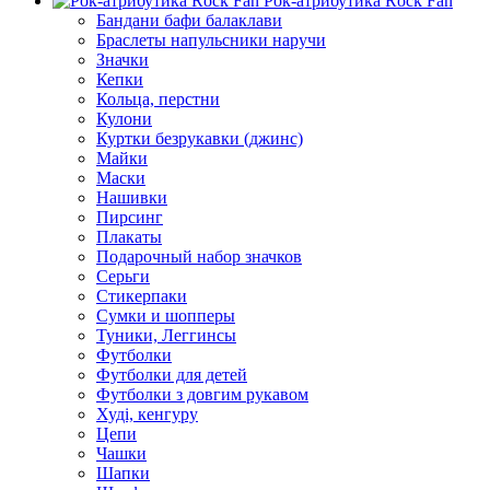
Рок-атрибутика Rock Fan
Бандани бафи балаклави
Браслеты напульсники наручи
Значки
Кепки
Кольца, перстни
Кулони
Куртки безрукавки (джинс)
Майки
Маски
Нашивки
Пирсинг
Плакаты
Подарочный набор значков
Серьги
Стикерпаки
Сумки и шопперы
Туники, Леггинсы
Футболки
Футболки для детей
Футболки з довгим рукавом
Худі, кенгуру
Цепи
Чашки
Шапки