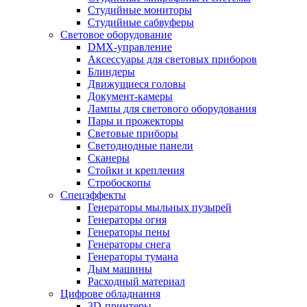
Студийные мониторы
Студийные сабвуферы
Световое оборудование
DMX-управление
Аксессуары для световых приборов
Блиндеры
Движущиеся головы
Документ-камеры
Лампы для светового оборудования
Пары и прожекторы
Световые приборы
Светодиодные панели
Сканеры
Стойки и крепления
Стробоскопы
Спецэффекты
Генераторы мыльных пузырей
Генераторы огня
Генераторы пены
Генераторы снега
Генераторы тумана
Дым машины
Расходный материал
Цифрове обладнання
3D-принтеры