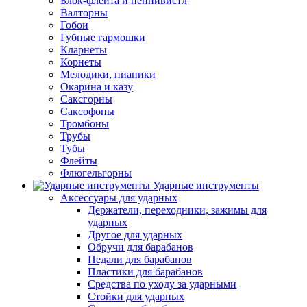
Блок-флейта и пеннивистл
Валторны
Гобои
Губные гармошки
Кларнеты
Корнеты
Мелодики, пианики
Окарина и казу
Саксгорны
Саксофоны
Тромбоны
Трубы
Тубы
Флейты
Флюгельгорны
Ударные инструменты
Аксессуары для ударных
Держатели, переходники, зажимы для
ударных
Другое для ударных
Обручи для барабанов
Педали для барабанов
Пластики для барабанов
Средства по уходу за ударными
Стойки для ударных