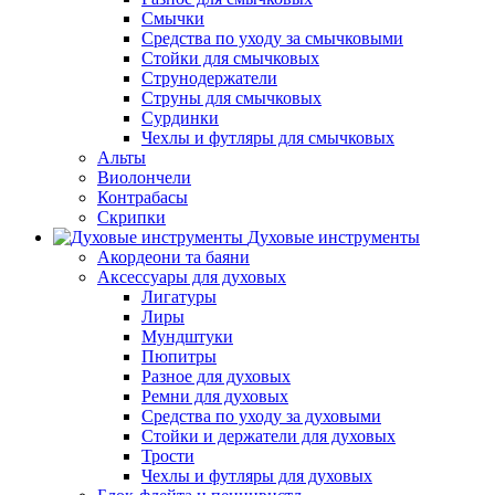
Смычки
Средства по уходу за смычковыми
Стойки для смычковых
Струнодержатели
Струны для смычковых
Сурдинки
Чехлы и футляры для смычковых
Альты
Виолончели
Контрабасы
Скрипки
Духовые инструменты
Акордеони та баяни
Аксессуары для духовых
Лигатуры
Лиры
Мундштуки
Пюпитры
Разное для духовых
Ремни для духовых
Средства по уходу за духовыми
Стойки и держатели для духовых
Трости
Чехлы и футляры для духовых