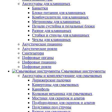
Аксессуары для клавишных
Банкетки
Блоки питания для клавишных
Комбоусилители для клавишных
Метрономы для клавишных
Педали сустейна и педальные блоки
Разное для клавишных
Стойки и стенды для клавишных
Чехлы для клавишных
Акустические пианино
Акустические рояли
Синтезатори
Цифровые органы
Цифровые пианино
Цифровые рояли
Смычковые инструменты
Аксессуары и комплектующие для смычковых
Дирижерские палочки
Камертоны для смычковых
Канифоль
Колковая механика для смычковых
Мостики для скрипок и альтов
Подбородники для скрипок и альтов
Подставки под струны
Разное для смычковых