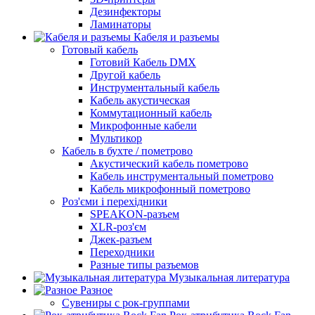
Дезинфекторы
Ламинаторы
Кабеля и разъемы
Готовый кабель
Готовий Кабель DMX
Другой кабель
Инструментальный кабель
Кабель акустическая
Коммутационный кабель
Микрофонные кабели
Мультикор
Кабель в бухте / пометрово
Акустический кабель пометрово
Кабель инструментальный пометрово
Кабель микрофонный пометрово
Роз'єми і перехідники
SPEAKON-разъем
XLR-роз'єм
Джек-разъем
Переходники
Разные типы разъемов
Музыкальная литература
Разное
Сувениры с рок-группами