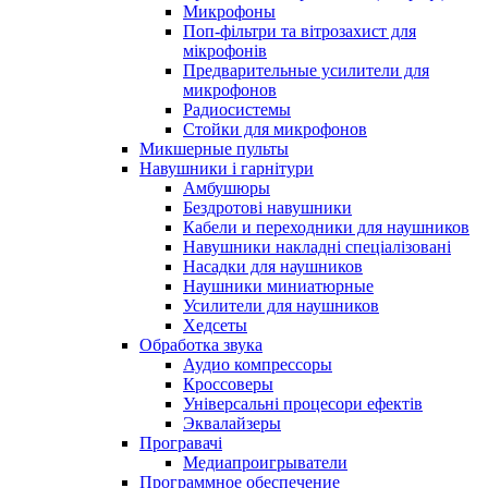
Микрофоны
Поп-фільтри та вітрозахист для
мікрофонів
Предварительные усилители для
микрофонов
Радиосистемы
Стойки для микрофонов
Микшерные пульты
Навушники і гарнітури
Амбушюры
Бездротові навушники
Кабели и переходники для наушников
Навушники накладні спеціалізовані
Насадки для наушников
Наушники миниатюрные
Усилители для наушников
Хедсеты
Обработка звука
Аудио компрессоры
Кроссоверы
Універсальні процесори ефектів
Эквалайзеры
Програвачі
Медиапроигрыватели
Программное обеспечение