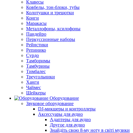
Клавесы
Ковбелы, тон-блоки, тубы
Колотушки и трещотки
Конги
Маракасы
Металлофоны, ксилофоны
Пандейро
Перкуссионные наборы
Рейнстики
Репинико
Сурдо
Тамборимы
Тамбурины
Тимбалес
Треугольники
Ханги
Чаймес
Шейкеры
Оборудование
Звуковое оборудование
DJ-микшеры и контроллеры
Аксессуары для аудио
Адаптеры для аудио
Другое для аудио
Знайдіть свою 8-му ноту в світі музики