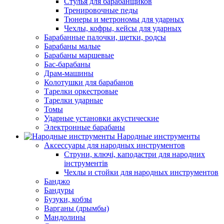
Стулья для барабанщиков
Тренировочные педы
Тюнеры и метрономы для ударных
Чехлы, кофры, кейсы для ударных
Барабанные палочки, щетки, родсы
Барабаны малые
Барабаны маршевые
Бас-барабаны
Драм-машины
Колотушки для барабанов
Тарелки оркестровые
Тарелки ударные
Томы
Ударные установки акустические
Электронные барабаны
Народные инструменты
Аксессуары для народных инструментов
Струни, ключі, каподастри для народних
інструментів
Чехлы и стойки для народных инструментов
Банджо
Бандуры
Бузуки, кобзы
Варганы (дрымбы)
Мандолины