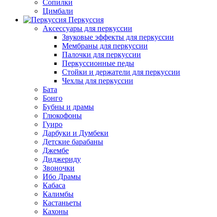
Сопилки
Цимбали
Перкуссия
Аксессуары для перкуссии
Звуковые эффекты для перкуссии
Мембраны для перкуссии
Палочки для перкуссии
Перкуссионные педы
Стойки и держатели для перкуссии
Чехлы для перкуссии
Бата
Бонго
Бубны и драмы
Глюкофоны
Гуиро
Дарбуки и Думбеки
Детские барабаны
Джембе
Диджериду
Звоночки
Ибо Драмы
Кабаса
Калимбы
Кастаньеты
Кахоны