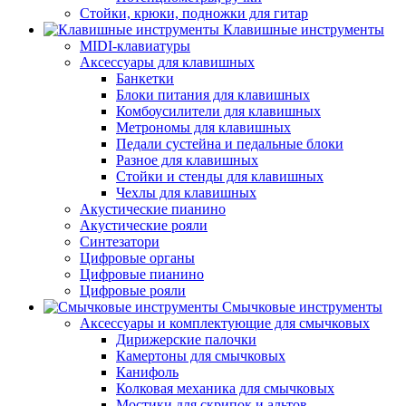
Стойки, крюки, подножки для гитар
Клавишные инструменты
MIDI-клавиатуры
Аксессуары для клавишных
Банкетки
Блоки питания для клавишных
Комбоусилители для клавишных
Метрономы для клавишных
Педали сустейна и педальные блоки
Разное для клавишных
Стойки и стенды для клавишных
Чехлы для клавишных
Акустические пианино
Акустические рояли
Синтезатори
Цифровые органы
Цифровые пианино
Цифровые рояли
Смычковые инструменты
Аксессуары и комплектующие для смычковых
Дирижерские палочки
Камертоны для смычковых
Канифоль
Колковая механика для смычковых
Мостики для скрипок и альтов