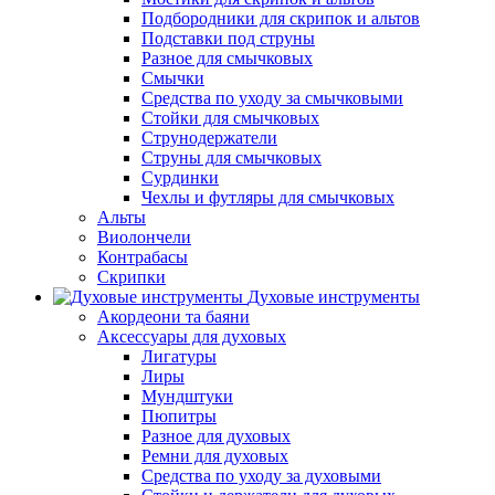
Подбородники для скрипок и альтов
Подставки под струны
Разное для смычковых
Смычки
Средства по уходу за смычковыми
Стойки для смычковых
Струнодержатели
Струны для смычковых
Сурдинки
Чехлы и футляры для смычковых
Альты
Виолончели
Контрабасы
Скрипки
Духовые инструменты
Акордеони та баяни
Аксессуары для духовых
Лигатуры
Лиры
Мундштуки
Пюпитры
Разное для духовых
Ремни для духовых
Средства по уходу за духовыми