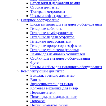
Стреплоки и держатели ремня
Струны для гитар
Тюнера и метрономы
Чехлы и кофры для гитар
Гитарное оборудование
Блоки питания для гитарного оборудования
Гитарные кабинеты
Гитарные комбоусилители
Гитарные педали эффектов
Гитарные предусилители
Гитарные процессоры эффектов
Гитарные усилители (головы)
Лампы для ламповых усилителей
Стойки для гитарного оборудования
Футсвич
Чехлы и кейсы для гитарного оборудования
Комплектующие для гитар
Бриджи, тремоло для гитар
Винты
Звукосниматели для гитар
Колковая механика для гитар
Переключатели
Пикгарды, накладки, панели
Порожки
Потенциометры, ручки