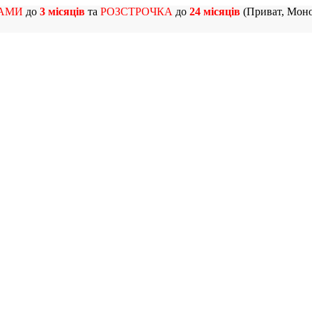
АМИ
до
3 місяців
та
РОЗСТРОЧКА
до
24 місяців
(Приват, Моно