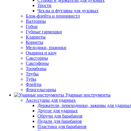
Стойки и держатели для духовых
Трости
Чехлы и футляры для духовых
Блок-флейта и пеннивистл
Валторны
Гобои
Губные гармошки
Кларнеты
Корнеты
Мелодики, пианики
Окарина и казу
Саксгорны
Саксофоны
Тромбоны
Трубы
Тубы
Флейты
Флюгельгорны
Ударные инструменты
Аксессуары для ударных
Держатели, переходники, зажимы для ударны
Другое для ударных
Обручи для барабанов
Педали для барабанов
Пластики для барабанов