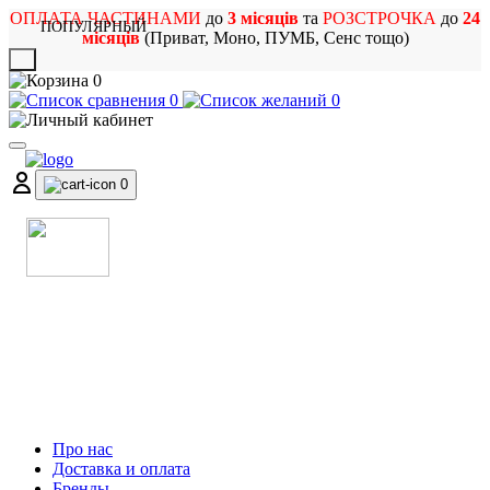
ОПЛАТА ЧАСТИНАМИ
до
3 місяців
та
РОЗСТРОЧКА
до
24
ПОПУЛЯРНЫЙ
місяців
(Приват, Моно, ПУМБ, Сенс тощо)
X
0
0
0
0
МАГАЗИН
МУЗИЧНИХ ІНСТРУМЕНТІВ
ТА РОК АТРИБУТИКИ
Про нас
Доставка и оплата
Бренды