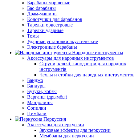
Барабаны маршевые
Бас-барабаны
Драм-машины
Колотушки для барабанов
Тарелки оркестровые
Тарелки ударные
Томы
Ударные установки акустические
Электронные барабаны
Народные инструменты
Аксессуары для народных инструментов
Струни, ключі, каподастри для народних
інструментів
Чехлы и стойки для народных инструментов
Банджо
Бандуры
Бузуки, кобзы
Варганы (дрымбы)
Мандолины
Сопилки
Цимбали
Перкуссия
Аксессуары для перкуссии
Звуковые эффекты для перкуссии
Мембраны для перкуссии