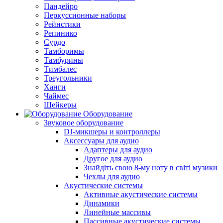
Пандейро
Перкуссионные наборы
Рейнстики
Репинико
Сурдо
Тамборимы
Тамбурины
Тимбалес
Треугольники
Ханги
Чаймес
Шейкеры
Оборудование
Звуковое оборудование
DJ-микшеры и контроллеры
Аксессуары для аудио
Адаптеры для аудио
Другое для аудио
Знайдіть свою 8-му ноту в світі музики
Чехлы для аудио
Акустические системы
Активные акустические системы
Динамики
Линейные массивы
Пассивные акустические системы