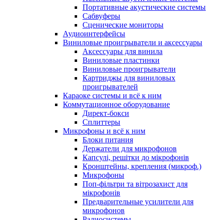
Портативные акустические системы
Сабвуферы
Сценические мониторы
Аудиоинтерфейсы
Виниловые проигрыватели и аксессуары
Аксессуары для винила
Виниловые пластинки
Виниловые проигрыватели
Картриджы для виниловых
проигрывателей
Караоке системы и всё к ним
Коммутационное оборудование
Директ-бокси
Сплиттеры
Микрофоны и всё к ним
Блоки питания
Держатели для микрофонов
Капсулі, решітки до мікрофонів
Кронштейны, крепления (микроф.)
Микрофоны
Поп-фільтри та вітрозахист для
мікрофонів
Предварительные усилители для
микрофонов
Радиосистемы