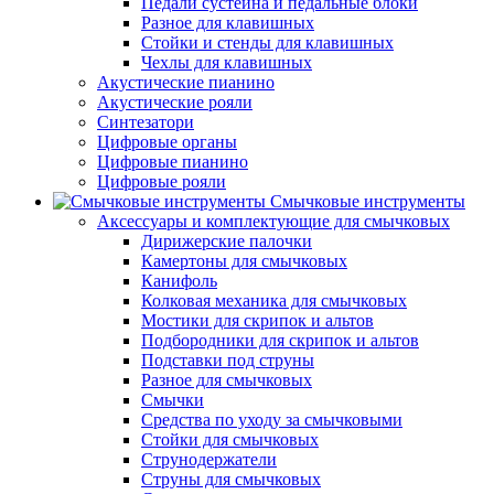
Педали сустейна и педальные блоки
Разное для клавишных
Стойки и стенды для клавишных
Чехлы для клавишных
Акустические пианино
Акустические рояли
Синтезатори
Цифровые органы
Цифровые пианино
Цифровые рояли
Смычковые инструменты
Аксессуары и комплектующие для смычковых
Дирижерские палочки
Камертоны для смычковых
Канифоль
Колковая механика для смычковых
Мостики для скрипок и альтов
Подбородники для скрипок и альтов
Подставки под струны
Разное для смычковых
Смычки
Средства по уходу за смычковыми
Стойки для смычковых
Струнодержатели
Струны для смычковых