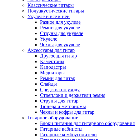
Классические гитары
Полуакустические гитары
Укулеле и все к ней
Разное для укулеле
Ремни для укулеле
Струны для укулеле
Укулеле
Чехлы для укулеле
Аксессуары для гитар
Другое для гитар
Камертоны
Каподастры
Медиаторы
Ремни для гитар
Слайды
Средства по уходу
Стреплоки и держатели ремня
Струны для гитар
Тюнера и метрономы
Чехлы и кофры для гитар
Гитарное оборудование
Блоки питания для гитарного оборудования
Гитарные кабинеты
Гитарные комбоусилители