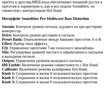
пресета к другому.MIDI-вход обеспечивает внешний доступ к
пресетам и параметрам и, как и все педали Soundblox, он
совместим с контроллером Hot Hand.
Интерфейс
Soundblox
Pro Multiwave Bass Distortion
Sustain:
Контроль уровня сигнала, идущего на пре-дисторшн
компрессор.
Drive:
Контроль уровня дисторшн в сигнале.
Preset Bank:
Переключение между банками прессетов А и В.
Effect:
Выбор типа эффекта.
EQ:
Управление пресетами 7-ми полосного эквалайзера.
Mix:
Регулировка уровней чистого и обработанного сигналов
в выходном сигнале.
Output:
Управление уровнем выходного сигнала.
HH Eneble:
Включение режима совместимости с Hot Hand.
Calibrate:
Включение режима калибровки Hot Hand.
Knob
1:
Сохранение и вызов 6 пользовательских пресетов.
Knob
2:
Сохранение и вызов 6 пользовательских пресетов.
Knob 3:
Сохранение и вызов 6 пользовательских пресетов.