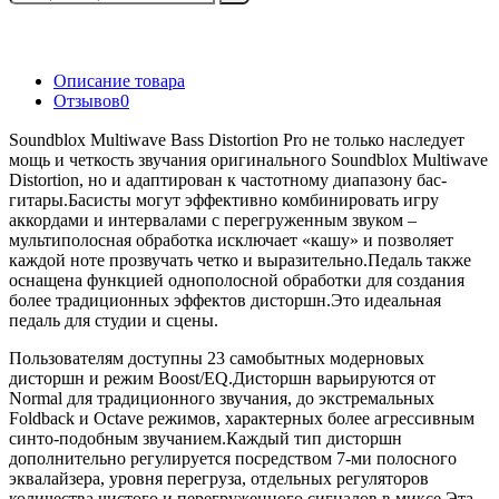
Описание товара
Отзывов
0
Soundblox Multiwave Bass Distortion Pro не только наследует
мощь и четкость звучания оригинального Soundblox Multiwave
Distortion, но и адаптирован к частотному диапазону бас-
гитары.Басисты могут эффективно комбинировать игру
аккордами и интервалами с перегруженным звуком –
мультиполосная обработка исключает «кашу» и позволяет
каждой ноте прозвучать четко и выразительно.Педаль также
оснащена функцией однополосной обработки для создания
более традиционных эффектов дисторшн.Это идеальная
педаль для студии и сцены.
Пользователям доступны 23 самобытных модерновых
дисторшн и режим Boost/EQ.Дисторшн варьируются от
Normal для традиционного звучания, до экстремальных
Foldback и Octave режимов, характерных более агрессивным
синто-подобным звучанием.Каждый тип дисторшн
дополнительно регулируется посредством 7-ми полосного
эквалайзера, уровня перегруза, отдельных регуляторов
количества чистого и перегруженного сигналов в миксе.Эта