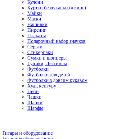
Кулони
Куртки безрукавки (джинс)
Майки
Маски
Нашивки
Пирсинг
Плакаты
Подарочный набор значков
Серьги
Стикерпаки
Сумки и шопперы
Туники, Леггинсы
Футболки
Футболки для детей
Футболки з довгим рукавом
Худі, кенгуру
Цепи
Чашки
Шапки
Шарфы
Гитары и оборудование
Гитарное оборудование