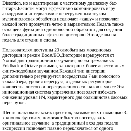
Distortion, но и адаптирован к частотному диапазону бас-
гитары.Басисты могут эффективно комбинировать игру
аккордами и интервалами с перегруженным звуком –
мультиполосная обработка исключает «кашу» и позволяет
каждой ноте прозвучать четко и выразительно.Педаль также
оснащена функцией однополосной обработки для создания
более традиционных эффектов дисторшн.Это идеальная
педаль для студии и сцены.
Пользователям доступны 23 самобытных модерновых
дисторшн и режим Boost/EQ.Дисторшн варьируются от
Normal для традиционного звучания, до экстремальных
Foldback и Octave режимов, характерных более агрессивным
синто-подобным звучанием.Каждый тип дисторшн
дополнительно регулируется посредством 7-ми полосного
эквалайзера, уровня перегруза, отдельных регуляторов
количества чистого и перегруженного сигналов в миксе.Эта
инновационная система управления позволяет избежать
снижения уровня НЧ, характерного для большинства басовых
перегрузов.
Шесть пользовательских пресетов, вызываемых с помощью 3-
х кнопок футсвитч, помогают быстро воссоздавать
оригинальное звучание, а традиционный вход для педали
экспрессии позволяет плавно переключаться от одного