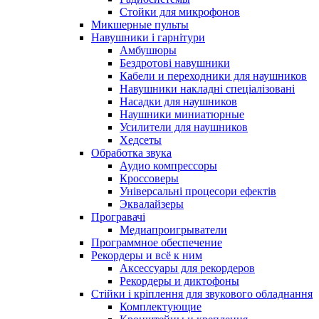
Стойки для микрофонов
Микшерные пульты
Навушники і гарнітури
Амбушюры
Бездротові навушники
Кабели и переходники для наушников
Навушники накладні спеціалізовані
Насадки для наушников
Наушники миниатюрные
Усилители для наушников
Хедсеты
Обработка звука
Аудио компрессоры
Кроссоверы
Універсальні процесори ефектів
Эквалайзеры
Програвачі
Медиапроигрыватели
Программное обеспечение
Рекордеры и всё к ним
Аксессуары для рекордеров
Рекордеры и диктофоны
Стійки і кріплення для звукового обладнання
Комплектующие