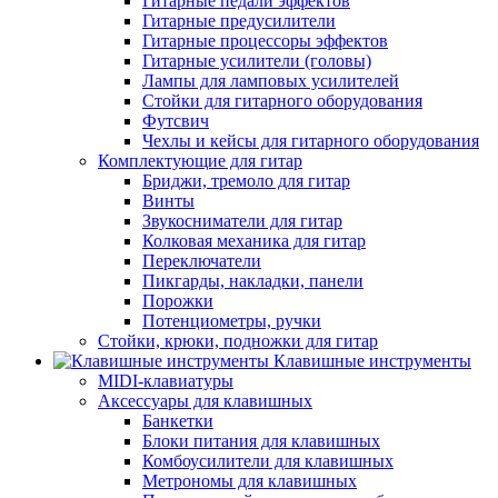
Гитарные педали эффектов
Гитарные предусилители
Гитарные процессоры эффектов
Гитарные усилители (головы)
Лампы для ламповых усилителей
Стойки для гитарного оборудования
Футсвич
Чехлы и кейсы для гитарного оборудования
Комплектующие для гитар
Бриджи, тремоло для гитар
Винты
Звукосниматели для гитар
Колковая механика для гитар
Переключатели
Пикгарды, накладки, панели
Порожки
Потенциометры, ручки
Стойки, крюки, подножки для гитар
Клавишные инструменты
MIDI-клавиатуры
Аксессуары для клавишных
Банкетки
Блоки питания для клавишных
Комбоусилители для клавишных
Метрономы для клавишных