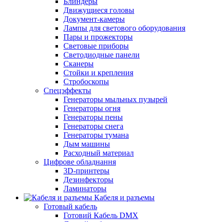
Блиндеры
Движущиеся головы
Документ-камеры
Лампы для светового оборудования
Пары и прожекторы
Световые приборы
Светодиодные панели
Сканеры
Стойки и крепления
Стробоскопы
Спецэффекты
Генераторы мыльных пузырей
Генераторы огня
Генераторы пены
Генераторы снега
Генераторы тумана
Дым машины
Расходный материал
Цифрове обладнання
3D-принтеры
Дезинфекторы
Ламинаторы
Кабеля и разъемы
Готовый кабель
Готовий Кабель DMX