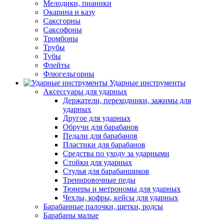
Мелодики, пианики
Окарина и казу
Саксгорны
Саксофоны
Тромбоны
Трубы
Тубы
Флейты
Флюгельгорны
Ударные инструменты
Аксессуары для ударных
Держатели, переходники, зажимы для
ударных
Другое для ударных
Обручи для барабанов
Педали для барабанов
Пластики для барабанов
Средства по уходу за ударными
Стойки для ударных
Стулья для барабанщиков
Тренировочные педы
Тюнеры и метрономы для ударных
Чехлы, кофры, кейсы для ударных
Барабанные палочки, щетки, родсы
Барабаны малые