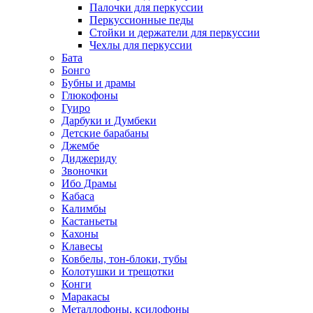
Палочки для перкуссии
Перкуссионные педы
Стойки и держатели для перкуссии
Чехлы для перкуссии
Бата
Бонго
Бубны и драмы
Глюкофоны
Гуиро
Дарбуки и Думбеки
Детские барабаны
Джембе
Диджериду
Звоночки
Ибо Драмы
Кабаса
Калимбы
Кастаньеты
Кахоны
Клавесы
Ковбелы, тон-блоки, тубы
Колотушки и трещотки
Конги
Маракасы
Металлофоны, ксилофоны