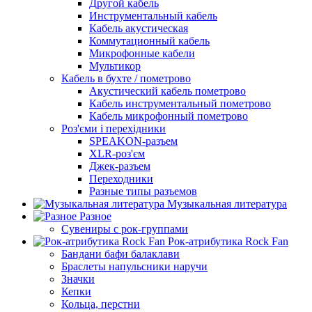
Другой кабель
Инструментальный кабель
Кабель акустическая
Коммутационный кабель
Микрофонные кабели
Мультикор
Кабель в бухте / пометрово
Акустический кабель пометрово
Кабель инструментальный пометрово
Кабель микрофонный пометрово
Роз'єми і перехідники
SPEAKON-разъем
XLR-роз'єм
Джек-разъем
Переходники
Разные типы разъемов
Музыкальная литература
Разное
Сувениры с рок-группами
Рок-атрибутика Rock Fan
Бандани бафи балаклави
Браслеты напульсники наручи
Значки
Кепки
Кольца, перстни