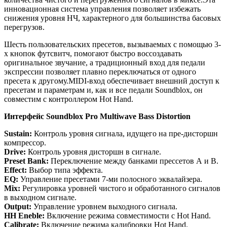
инновационная система управления позволяет избежать
снижения уровня НЧ, характерного для большинства басовых
перегрузов.
Шесть пользовательских пресетов, вызываемых с помощью 3-
х кнопок футсвитч, помогают быстро воссоздавать
оригинальное звучание, а традиционный вход для педали
экспрессии позволяет плавно переключаться от одного
пресета к другому.MIDI-вход обеспечивает внешний доступ к
пресетам и параметрам и, как и все педали Soundblox, он
совместим с контроллером Hot Hand.
Интерфейс
Soundblox
Pro Multiwave Bass Distortion
Sustain:
Контроль уровня сигнала, идущего на пре-дисторшн
компрессор.
Drive:
Контроль уровня дисторшн в сигнале.
Preset Bank:
Переключение между банками прессетов А и В.
Effect:
Выбор типа эффекта.
EQ:
Управление пресетами 7-ми полосного эквалайзера.
Mix:
Регулировка уровней чистого и обработанного сигналов
в выходном сигнале.
Output:
Управление уровнем выходного сигнала.
HH Eneble:
Включение режима совместимости с Hot Hand.
Calibrate:
Включение режима калибровки Hot Hand.