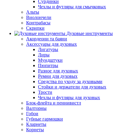
Сурдинки
Чехлы и футляры для смычковых
Альты
Виолончели
Контрабасы
Скрипки
Духовые инструменты
Акордеони та баяни
Аксессуары для духовых
Лигатуры
Лиры
Мундштуки
Пюпитры
Разное для духовых
Ремни для духовых
Средства по уходу за духовыми
Стойки и держатели для духовых
Трости
Чехлы и футляры для духовых
Блок-флейта и пеннивистл
Валторны
Гобои
Губные гармошки
Кларнеты
Корнеты