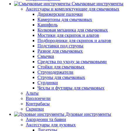
Смычковые инструменты
Аксессуары и комплектующие для смычковых
Дирижерские палочки
Камертоны для смычковых
Канифоль
Колковая механика для смычковых
Мостики для скрипок и альтов
Подбородники для скрипок и альтов
Подставки под струны
Разное для смычковых
Смычки
Средства по уходу за смычковыми
Стойки для смычковых
Струнодержатели
Струны для смычковых
Сурдинки
Чехлы и футляры для смычковых
Альты
Виолончели
Контрабасы
Скрипки
Духовые инструменты
Акордеони та баяни
Аксессуары для духовых
Лигатуры