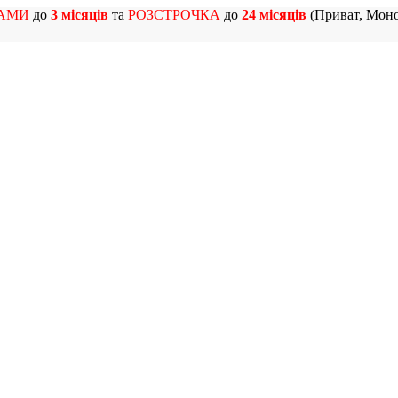
АМИ
до
3 місяців
та
РОЗСТРОЧКА
до
24 місяців
(Приват, Моно