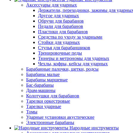
Аксессуары для ударных
Держатели, переходники, зажимы для ударны
Другое для ударных
Обручи для барабанов
Педали для барабанов
Пластики для барабанов
Средства по уходу за ударными
Стойки для ударных
Стулья для барабанщиков
Тренировочные педы
Тюнеры и метрономы для ударных
Чехлы, кофры, кейсы для ударных
Барабанные палочки, щетки, родсы
Барабаны малые
Барабаны маршевые
Бас-барабаны
Драм-машины
Колотушки для барабанов
Тарелки оркестровые
Тарелки ударные
Томы
Ударные установки акустические
Электронные барабаны
Народные инструменты