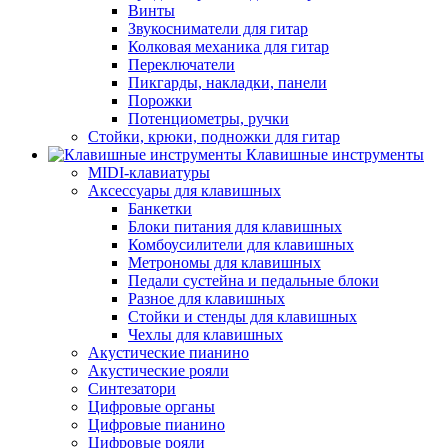
Винты
Звукосниматели для гитар
Колковая механика для гитар
Переключатели
Пикгарды, накладки, панели
Порожки
Потенциометры, ручки
Стойки, крюки, подножки для гитар
Клавишные инструменты
MIDI-клавиатуры
Аксессуары для клавишных
Банкетки
Блоки питания для клавишных
Комбоусилители для клавишных
Метрономы для клавишных
Педали сустейна и педальные блоки
Разное для клавишных
Стойки и стенды для клавишных
Чехлы для клавишных
Акустические пианино
Акустические рояли
Синтезатори
Цифровые органы
Цифровые пианино
Цифровые рояли