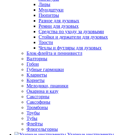
Лиры
Мундштуки
Пюпитры
Разное для духовых
Ремни для духовых
Средства по уходу за духовыми
Стойки и держатели для духовых
Трости
Чехлы и футляры для духовых
Блок-флейта и пеннивистл
Валторны
Гобои
Губные гармошки
Кларнеты
Корнеты
Мелодики, пианики
Окарина и казу
Саксгорны
Саксофоны
Тромбоны
Трубы
Тубы
Флейты
Флюгельгорны
Ударные инструменты