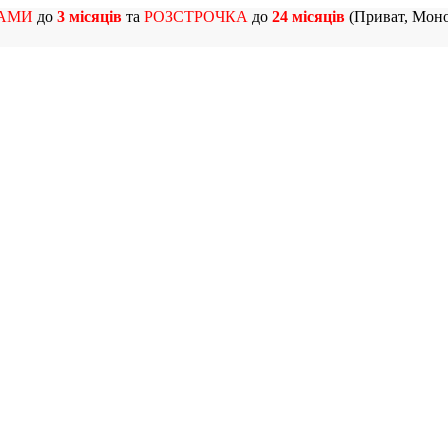
АМИ
до
3 місяців
та
РОЗСТРОЧКА
до
24 місяців
(Приват, Моно