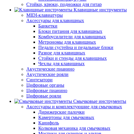
Стойки, крюки, подножки для гитар
Клавишные инструменты
MIDI-клавиатуры
Аксессуары для клавишных
Банкетки
Блоки питания для клавишных
Комбоусилители для клавишных
Метрономы для клавишных
Педали сустейна и педальные блоки
Разное для клавишных
Стойки и стенды для клавишных
Чехлы для клавишных
Акустические пианино
Акустические рояли
Синтезатори
Цифровые органы
Цифровые пианино
Цифровые рояли
Смычковые инструменты
Аксессуары и комплектующие для смычковых
Дирижерские палочки
Камертоны для смычковых
Канифоль
Колковая механика для смычковых
Мостики для скрипок и альтов