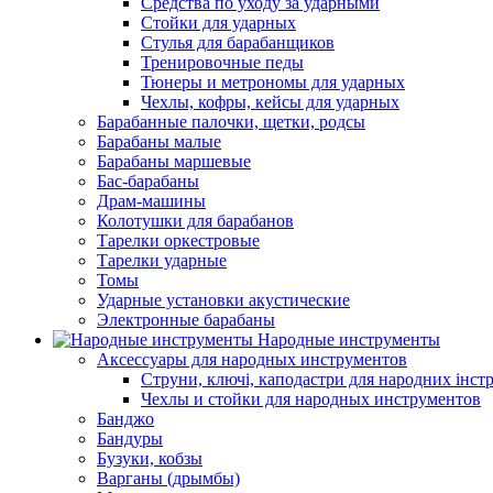
Средства по уходу за ударными
Стойки для ударных
Стулья для барабанщиков
Тренировочные педы
Тюнеры и метрономы для ударных
Чехлы, кофры, кейсы для ударных
Барабанные палочки, щетки, родсы
Барабаны малые
Барабаны маршевые
Бас-барабаны
Драм-машины
Колотушки для барабанов
Тарелки оркестровые
Тарелки ударные
Томы
Ударные установки акустические
Электронные барабаны
Народные инструменты
Аксессуары для народных инструментов
Струни, ключі, каподастри для народних інст
Чехлы и стойки для народных инструментов
Банджо
Бандуры
Бузуки, кобзы
Варганы (дрымбы)