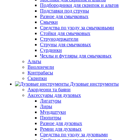
Подбородники для скрипок и альтов
Подставки под струны
Разное для смычковых
Смычки
Средства по уходу за смычковыми
Стойки для смычковых
Струнодержатели
Струны для смычковых
Сурдинки
Чехлы и футляры для смычковых
Альты
Виолончели
Контрабасы
Скрипки
Духовые инструменты
Акордеони та баяни
Аксессуары для духовых
Лигатуры
Лиры
Мундштуки
Пюпитры
Разное для духовых
Ремни для духовых
Средства по уходу за духовыми