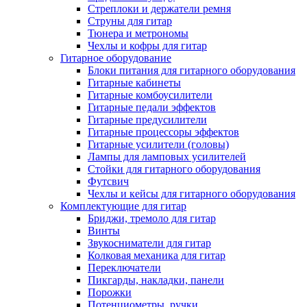
Стреплоки и держатели ремня
Струны для гитар
Тюнера и метрономы
Чехлы и кофры для гитар
Гитарное оборудование
Блоки питания для гитарного оборудования
Гитарные кабинеты
Гитарные комбоусилители
Гитарные педали эффектов
Гитарные предусилители
Гитарные процессоры эффектов
Гитарные усилители (головы)
Лампы для ламповых усилителей
Стойки для гитарного оборудования
Футсвич
Чехлы и кейсы для гитарного оборудования
Комплектующие для гитар
Бриджи, тремоло для гитар
Винты
Звукосниматели для гитар
Колковая механика для гитар
Переключатели
Пикгарды, накладки, панели
Порожки
Потенциометры, ручки