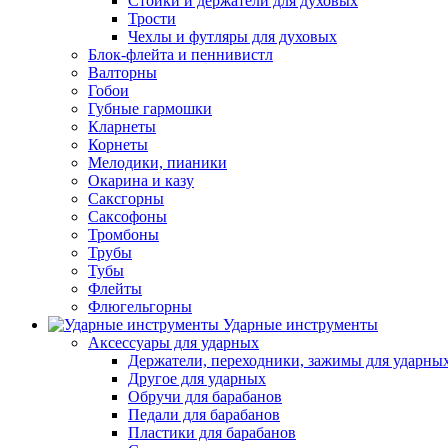
Стойки и держатели для духовых
Трости
Чехлы и футляры для духовых
Блок-флейта и пеннивистл
Валторны
Гобои
Губные гармошки
Кларнеты
Корнеты
Мелодики, пианики
Окарина и казу
Саксгорны
Саксофоны
Тромбоны
Трубы
Тубы
Флейты
Флюгельгорны
Ударные инструменты
Аксессуары для ударных
Держатели, переходники, зажимы для ударны
Другое для ударных
Обручи для барабанов
Педали для барабанов
Пластики для барабанов