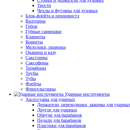
Стойки и держатели для духовых
Трости
Чехлы и футляры для духовых
Блок-флейта и пеннивистл
Валторны
Гобои
Губные гармошки
Кларнеты
Корнеты
Мелодики, пианики
Окарина и казу
Саксгорны
Саксофоны
Тромбоны
Трубы
Тубы
Флейты
Флюгельгорны
Ударные инструменты
Аксессуары для ударных
Держатели, переходники, зажимы для ударны
Другое для ударных
Обручи для барабанов
Педали для барабанов
Пластики для барабанов