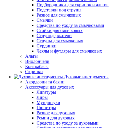
Подбородники для скрипок и альтов
Подставки под струны
Разное для смычковых
Смычки
Средства по уходу за смычковыми
Стойки для смычковых
Струнодержатели
Струны для смычковых
Сурдинки
Чехлы и футляры для смычковых
Альты
Виолончели
Контрабасы
Скрипки
Духовые инструменты
Акордеони та баяни
Аксессуары для духовых
Лигатуры
Лиры
Мундштуки
Пюпитры
Разное для духовых
Ремни для духовых
Средства по уходу за духовыми