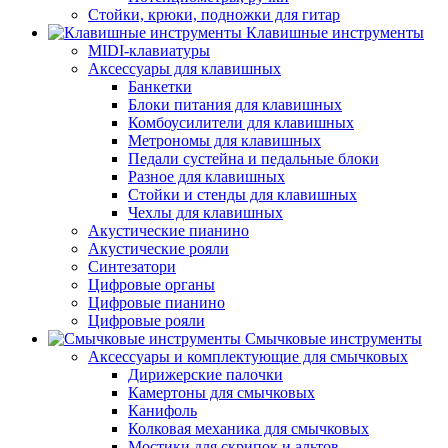
Стойки, крюки, подножки для гитар
Клавишные инструменты
MIDI-клавиатуры
Аксессуары для клавишных
Банкетки
Блоки питания для клавишных
Комбоусилители для клавишных
Метрономы для клавишных
Педали сустейна и педальные блоки
Разное для клавишных
Стойки и стенды для клавишных
Чехлы для клавишных
Акустические пианино
Акустические рояли
Синтезатори
Цифровые органы
Цифровые пианино
Цифровые рояли
Смычковые инструменты
Аксессуары и комплектующие для смычковых
Дирижерские палочки
Камертоны для смычковых
Канифоль
Колковая механика для смычковых
Мостики для скрипок и альтов