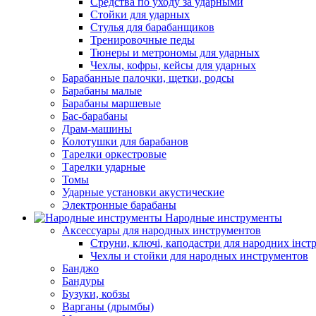
Средства по уходу за ударными
Стойки для ударных
Стулья для барабанщиков
Тренировочные педы
Тюнеры и метрономы для ударных
Чехлы, кофры, кейсы для ударных
Барабанные палочки, щетки, родсы
Барабаны малые
Барабаны маршевые
Бас-барабаны
Драм-машины
Колотушки для барабанов
Тарелки оркестровые
Тарелки ударные
Томы
Ударные установки акустические
Электронные барабаны
Народные инструменты
Аксессуары для народных инструментов
Струни, ключі, каподастри для народних інст
Чехлы и стойки для народных инструментов
Банджо
Бандуры
Бузуки, кобзы
Варганы (дрымбы)