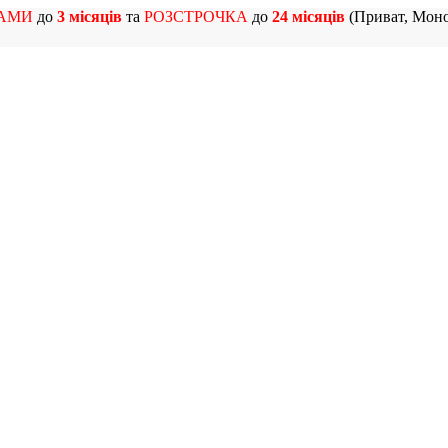
АМИ
до
3 місяців
та
РОЗСТРОЧКА
до
24 місяців
(Приват, Моно