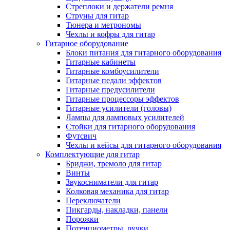
Стреплоки и держатели ремня
Струны для гитар
Тюнера и метрономы
Чехлы и кофры для гитар
Гитарное оборудование
Блоки питания для гитарного оборудования
Гитарные кабинеты
Гитарные комбоусилители
Гитарные педали эффектов
Гитарные предусилители
Гитарные процессоры эффектов
Гитарные усилители (головы)
Лампы для ламповых усилителей
Стойки для гитарного оборудования
Футсвич
Чехлы и кейсы для гитарного оборудования
Комплектующие для гитар
Бриджи, тремоло для гитар
Винты
Звукосниматели для гитар
Колковая механика для гитар
Переключатели
Пикгарды, накладки, панели
Порожки
Потенциометры, ручки