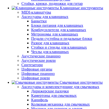
Стойки, крюки, подножки для гитар
Клавишные инструменты
MIDI-клавиатуры
Аксессуары для клавишных
Банкетки
Блоки питания для клавишных
Комбоусилители для клавишных
Метрономы для клавишных
Педали сустейна и педальные блоки
Разное для клавишных
Стойки и стенды для клавишных
Чехлы для клавишных
Акустические пианино
Акустические рояли
Синтезатори
Цифровые органы
Цифровые пианино
Цифровые рояли
Смычковые инструменты
Аксессуары и комплектующие для смычковых
Дирижерские палочки
Камертоны для смычковых
Канифоль
Колковая механика для смычковых
Мостики для скрипок и альтов