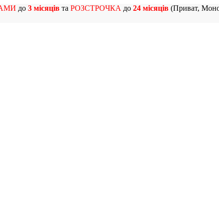
АМИ
до
3 місяців
та
РОЗСТРОЧКА
до
24 місяців
(Приват, Моно