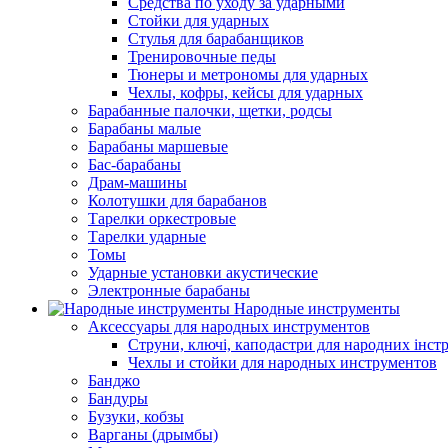
Средства по уходу за ударными
Стойки для ударных
Стулья для барабанщиков
Тренировочные педы
Тюнеры и метрономы для ударных
Чехлы, кофры, кейсы для ударных
Барабанные палочки, щетки, родсы
Барабаны малые
Барабаны маршевые
Бас-барабаны
Драм-машины
Колотушки для барабанов
Тарелки оркестровые
Тарелки ударные
Томы
Ударные установки акустические
Электронные барабаны
Народные инструменты
Аксессуары для народных инструментов
Струни, ключі, каподастри для народних інст
Чехлы и стойки для народных инструментов
Банджо
Бандуры
Бузуки, кобзы
Варганы (дрымбы)