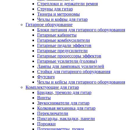
Стреплоки и держатели ремня
Струны для гитар
Тюнера и метрономы
Чехлы и кофры для гитар
Гитарное оборудование
Блоки питания для гитарного оборудования
Гитарные кабинеты
Гитарные комбоусилители
Гитарные педали эффектов
Гитарные предусилители
Гитарные процессоры эффектов
Гитарные усилители (головы)
Лампы для ламповых усилителей
Стойки для гитарного оборудования
Футсвич
Чехлы и кейсы для гитарного оборудования
Комплектующие для гитар
Бриджи, тремоло для гитар
Винты
Звукосниматели для гитар
Колковая механика для гитар
Переключатели
Пикгарды, накладки, панели
Порожки
Потенциометры, ручки