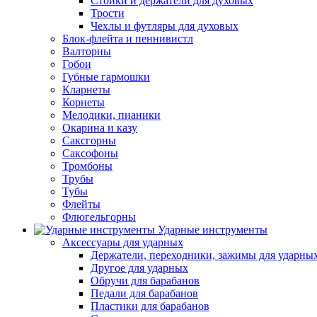
Стойки и держатели для духовых
Трости
Чехлы и футляры для духовых
Блок-флейта и пеннивистл
Валторны
Гобои
Губные гармошки
Кларнеты
Корнеты
Мелодики, пианики
Окарина и казу
Саксгорны
Саксофоны
Тромбоны
Трубы
Тубы
Флейты
Флюгельгорны
Ударные инструменты
Аксессуары для ударных
Держатели, переходники, зажимы для ударны
Другое для ударных
Обручи для барабанов
Педали для барабанов
Пластики для барабанов