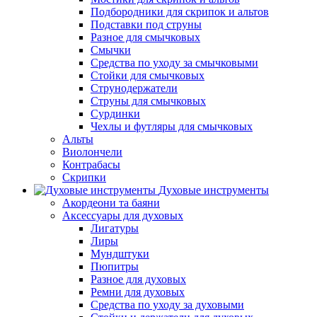
Подбородники для скрипок и альтов
Подставки под струны
Разное для смычковых
Смычки
Средства по уходу за смычковыми
Стойки для смычковых
Струнодержатели
Струны для смычковых
Сурдинки
Чехлы и футляры для смычковых
Альты
Виолончели
Контрабасы
Скрипки
Духовые инструменты
Акордеони та баяни
Аксессуары для духовых
Лигатуры
Лиры
Мундштуки
Пюпитры
Разное для духовых
Ремни для духовых
Средства по уходу за духовыми