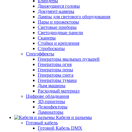
Блиндеры
Движущиеся головы
Документ-камеры
Лампы для светового оборудования
Пары и прожекторы
Световые приборы
Светодиодные панели
Сканеры
Стойки и крепления
Стробоскопы
Спецэффекты
Генераторы мыльных пузырей
Генераторы огня
Генераторы пены
Генераторы снега
Генераторы тумана
Дым машины
Расходный материал
Цифрове обладнання
3D-принтеры
Дезинфекторы
Ламинаторы
Кабеля и разъемы
Готовый кабель
Готовий Кабель DMX