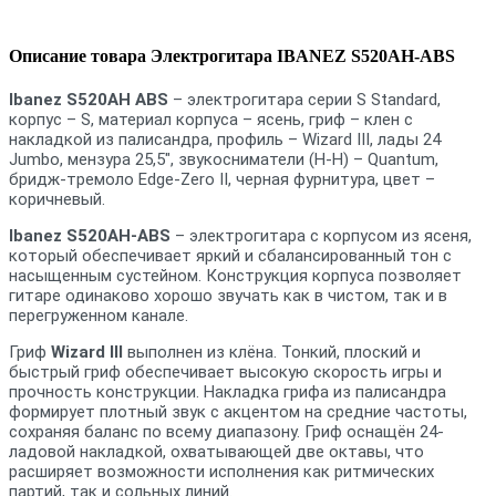
Описание товара Электрогитара IBANEZ S520AH-ABS
Ibanez S520AH ABS
– электрогитара серии S Standard,
корпус – S, материал корпуса – ясень, гриф – клен с
накладкой из палисандра, профиль – Wizard III, лады 24
Jumbo, мензура 25,5", звукосниматели (H-H) – Quantum,
бридж-тремоло Edge-Zero II, черная фурнитура, цвет –
коричневый.
Ibanez S520AH-ABS
– электрогитара с корпусом из ясеня,
который обеспечивает яркий и сбалансированный тон с
насыщенным сустейном. Конструкция корпуса позволяет
гитаре одинаково хорошо звучать как в чистом, так и в
перегруженном канале.
Гриф
Wizard III
выполнен из клёна. Тонкий, плоский и
быстрый гриф обеспечивает высокую скорость игры и
прочность конструкции. Накладка грифа из палисандра
формирует плотный звук с акцентом на средние частоты,
сохраняя баланс по всему диапазону. Гриф оснащён 24-
ладовой накладкой, охватывающей две октавы, что
расширяет возможности исполнения как ритмических
партий, так и сольных линий.