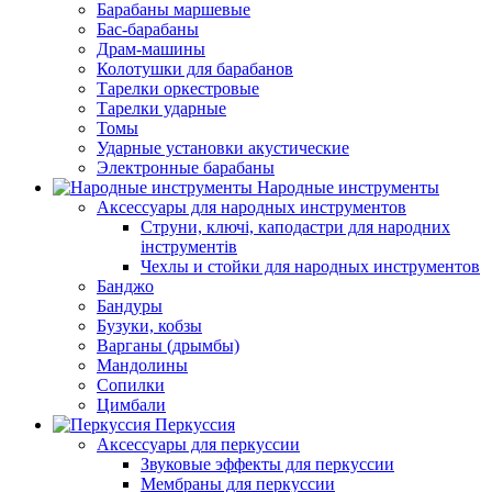
Барабаны маршевые
Бас-барабаны
Драм-машины
Колотушки для барабанов
Тарелки оркестровые
Тарелки ударные
Томы
Ударные установки акустические
Электронные барабаны
Народные инструменты
Аксессуары для народных инструментов
Струни, ключі, каподастри для народних
інструментів
Чехлы и стойки для народных инструментов
Банджо
Бандуры
Бузуки, кобзы
Варганы (дрымбы)
Мандолины
Сопилки
Цимбали
Перкуссия
Аксессуары для перкуссии
Звуковые эффекты для перкуссии
Мембраны для перкуссии