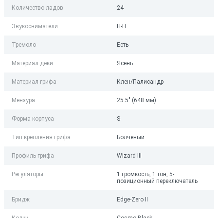
Количество ладов
24
Звукосниматели
H-H
Тремоло
Есть
Материал деки
Ясень
Материал грифа
Клен/Палисандр
Мензура
25.5" (648 мм)
Форма корпуса
S
Тип крепления грифа
Болченый
Профиль грифа
Wizard III
Регуляторы
1 громкость, 1 тон, 5-
позиционный переключатель
Бридж
Edge-Zero II