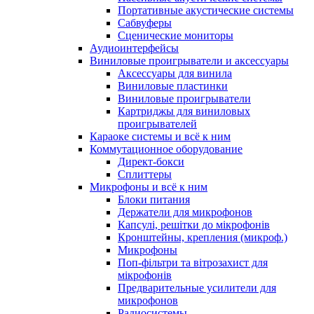
Портативные акустические системы
Сабвуферы
Сценические мониторы
Аудиоинтерфейсы
Виниловые проигрыватели и аксессуары
Аксессуары для винила
Виниловые пластинки
Виниловые проигрыватели
Картриджы для виниловых
проигрывателей
Караоке системы и всё к ним
Коммутационное оборудование
Директ-бокси
Сплиттеры
Микрофоны и всё к ним
Блоки питания
Держатели для микрофонов
Капсулі, решітки до мікрофонів
Кронштейны, крепления (микроф.)
Микрофоны
Поп-фільтри та вітрозахист для
мікрофонів
Предварительные усилители для
микрофонов
Радиосистемы