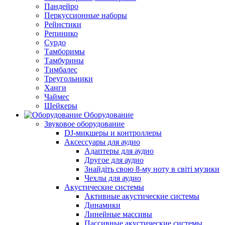
Пандейро
Перкуссионные наборы
Рейнстики
Репинико
Сурдо
Тамборимы
Тамбурины
Тимбалес
Треугольники
Ханги
Чаймес
Шейкеры
Оборудование
Звуковое оборудование
DJ-микшеры и контроллеры
Аксессуары для аудио
Адаптеры для аудио
Другое для аудио
Знайдіть свою 8-му ноту в світі музики
Чехлы для аудио
Акустические системы
Активные акустические системы
Динамики
Линейные массивы
Пассивные акустические системы