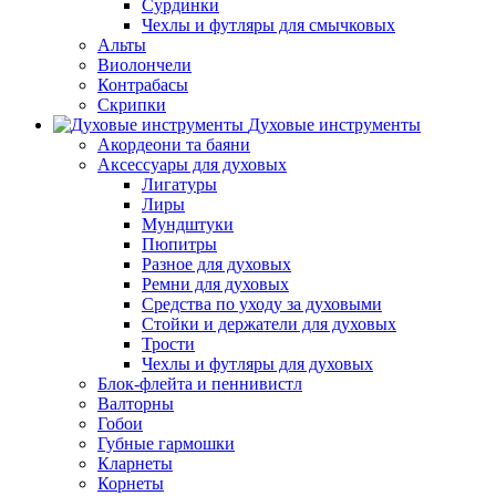
Сурдинки
Чехлы и футляры для смычковых
Альты
Виолончели
Контрабасы
Скрипки
Духовые инструменты
Акордеони та баяни
Аксессуары для духовых
Лигатуры
Лиры
Мундштуки
Пюпитры
Разное для духовых
Ремни для духовых
Средства по уходу за духовыми
Стойки и держатели для духовых
Трости
Чехлы и футляры для духовых
Блок-флейта и пеннивистл
Валторны
Гобои
Губные гармошки
Кларнеты
Корнеты