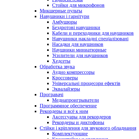
Стойки для микрофонов
Микшерные пульты
Навушники і гарнітури
Амбушюры
Бездротові навушники
Кабели и переходники для наушников
Навушники накладні спеціалізовані
Насадки для наушников
Наушники миниатюрные
Усилители для наушников
Хедсеты
Обработка звука
Аудио компрессоры
Кроссоверы
Універсальні процесори ефектів
Эквалайзеры
Програвачі
Медиапроигрыватели
Программное обеспечение
Рекордеры и всё к ним
Аксессуары для рекордеров
Рекордеры и диктофоны
Стійки і кріплення для звукового обладнання
Комплектующие