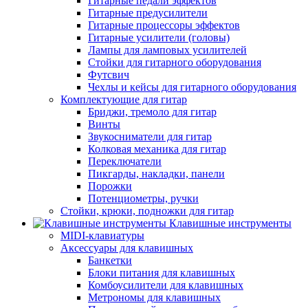
Гитарные педали эффектов
Гитарные предусилители
Гитарные процессоры эффектов
Гитарные усилители (головы)
Лампы для ламповых усилителей
Стойки для гитарного оборудования
Футсвич
Чехлы и кейсы для гитарного оборудования
Комплектующие для гитар
Бриджи, тремоло для гитар
Винты
Звукосниматели для гитар
Колковая механика для гитар
Переключатели
Пикгарды, накладки, панели
Порожки
Потенциометры, ручки
Стойки, крюки, подножки для гитар
Клавишные инструменты
MIDI-клавиатуры
Аксессуары для клавишных
Банкетки
Блоки питания для клавишных
Комбоусилители для клавишных
Метрономы для клавишных