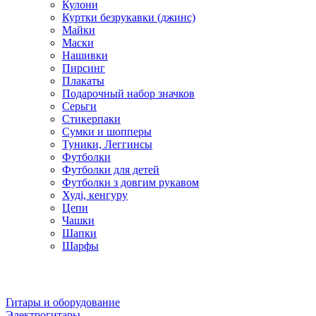
Кулони
Куртки безрукавки (джинс)
Майки
Маски
Нашивки
Пирсинг
Плакаты
Подарочный набор значков
Серьги
Стикерпаки
Сумки и шопперы
Туники, Леггинсы
Футболки
Футболки для детей
Футболки з довгим рукавом
Худі, кенгуру
Цепи
Чашки
Шапки
Шарфы
Гитары и оборудование
Электрогитары