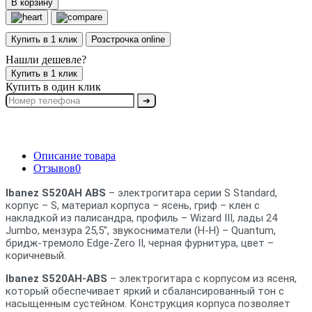
В корзину
Купить в 1 клик
Розстрочка online
Нашли дешевле?
Купить в 1 клик
Купить в один клик
➔
Описание товара
Отзывов
0
Ibanez S520AH ABS
– электрогитара серии S Standard,
корпус – S, материал корпуса – ясень, гриф – клен с
накладкой из палисандра, профиль – Wizard III, лады 24
Jumbo, мензура 25,5", звукосниматели (H-H) – Quantum,
бридж-тремоло Edge-Zero II, черная фурнитура, цвет –
коричневый.
Ibanez S520AH-ABS
– электрогитара с корпусом из ясеня,
который обеспечивает яркий и сбалансированный тон с
насыщенным сустейном. Конструкция корпуса позволяет