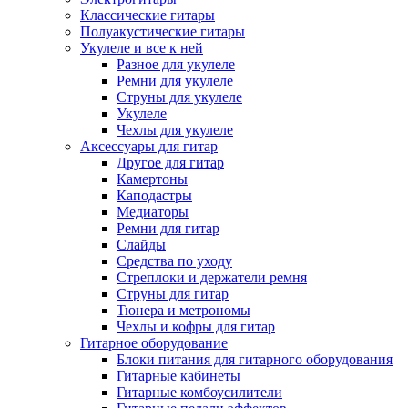
Классические гитары
Полуакустические гитары
Укулеле и все к ней
Разное для укулеле
Ремни для укулеле
Струны для укулеле
Укулеле
Чехлы для укулеле
Аксессуары для гитар
Другое для гитар
Камертоны
Каподастры
Медиаторы
Ремни для гитар
Слайды
Средства по уходу
Стреплоки и держатели ремня
Струны для гитар
Тюнера и метрономы
Чехлы и кофры для гитар
Гитарное оборудование
Блоки питания для гитарного оборудования
Гитарные кабинеты
Гитарные комбоусилители