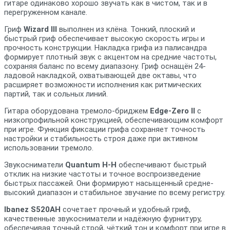
гитаре одинаково хорошо звучать как в чистом, так и в
перегруженном канале.
Гриф
Wizard III
выполнен из клёна. Тонкий, плоский и
быстрый гриф обеспечивает высокую скорость игры и
прочность конструкции. Накладка грифа из палисандра
формирует плотный звук с акцентом на средние частоты,
сохраняя баланс по всему диапазону. Гриф оснащён 24-
ладовой накладкой, охватывающей две октавы, что
расширяет возможности исполнения как ритмических
партий, так и сольных линий.
Гитара оборудована тремоло-бриджем
Edge-Zero II
с
низкопрофильной конструкцией, обеспечивающим комфорт
при игре. Функция фиксации грифа сохраняет точность
настройки и стабильность строя даже при активном
использовании тремоло.
Звукосниматели
Quantum H-H
обеспечивают быстрый
отклик на низкие частоты и точное воспроизведение
быстрых пассажей. Они формируют насыщенный средне-
высокий диапазон и стабильное звучание по всему регистру.
Ibanez S520AH
сочетает прочный и удобный гриф,
качественные звукосниматели и надёжную фурнитуру,
обеспечивая точный строй, чёткий тон и комфорт при игре в