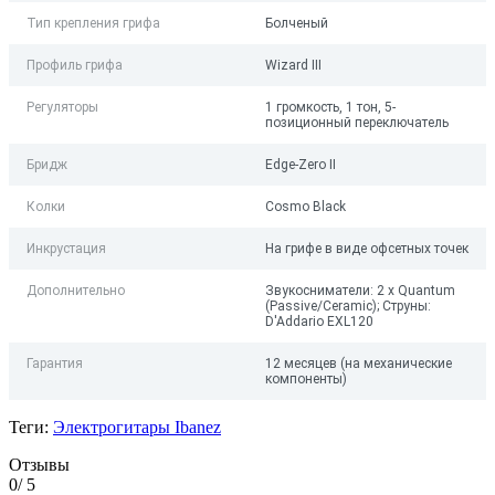
Тип крепления грифа
Болченый
Профиль грифа
Wizard III
Регуляторы
1 громкость, 1 тон, 5-
позиционный переключатель
Бридж
Edge-Zero II
Колки
Cosmo Black
Инкрустация
На грифе в виде офсетных точек
Дополнительно
Звукосниматели: 2 x Quantum
(Passive/Ceramic); Струны:
D'Addario EXL120
Гарантия
12 месяцев (на механические
компоненты)
Теги:
Электрогитары Ibanez
Отзывы
0
/ 5