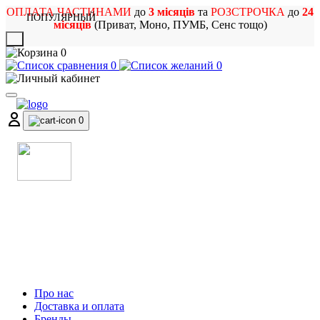
ОПЛАТА ЧАСТИНАМИ
до
3 місяців
та
РОЗСТРОЧКА
до
24
ПОПУЛЯРНЫЙ
місяців
(Приват, Моно, ПУМБ, Сенс тощо)
X
0
0
0
0
МАГАЗИН
МУЗИЧНИХ ІНСТРУМЕНТІВ
ТА РОК АТРИБУТИКИ
Про нас
Доставка и оплата
Бренды