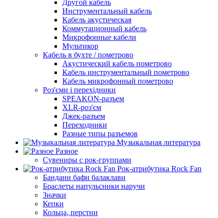
Другой кабель
Инструментальный кабель
Кабель акустическая
Коммутационный кабель
Микрофонные кабели
Мультикор
Кабель в бухте / пометрово
Акустический кабель пометрово
Кабель инструментальный пометрово
Кабель микрофонный пометрово
Роз'єми і перехідники
SPEAKON-разъем
XLR-роз'єм
Джек-разъем
Переходники
Разные типы разъемов
Музыкальная литература
Разное
Сувениры с рок-группами
Рок-атрибутика Rock Fan
Бандани бафи балаклави
Браслеты напульсники наручи
Значки
Кепки
Кольца, перстни