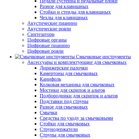
Педали сустейна и педальные блоки
Разное для клавишных
Стойки и стенды для клавишных
Чехлы для клавишных
Акустические пианино
Акустические рояли
Синтезатори
Цифровые органы
Цифровые пианино
Цифровые рояли
Смычковые инструменты
Аксессуары и комплектующие для смычковых
Дирижерские палочки
Камертоны для смычковых
Канифоль
Колковая механика для смычковых
Мостики для скрипок и альтов
Подбородники для скрипок и альтов
Подставки под струны
Разное для смычковых
Смычки
Средства по уходу за смычковыми
Стойки для смычковых
Струнодержатели
Струны для смычковых