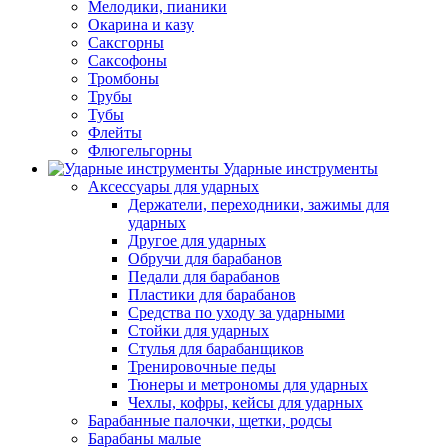
Мелодики, пианики
Окарина и казу
Саксгорны
Саксофоны
Тромбоны
Трубы
Тубы
Флейты
Флюгельгорны
Ударные инструменты
Аксессуары для ударных
Держатели, переходники, зажимы для
ударных
Другое для ударных
Обручи для барабанов
Педали для барабанов
Пластики для барабанов
Средства по уходу за ударными
Стойки для ударных
Стулья для барабанщиков
Тренировочные педы
Тюнеры и метрономы для ударных
Чехлы, кофры, кейсы для ударных
Барабанные палочки, щетки, родсы
Барабаны малые