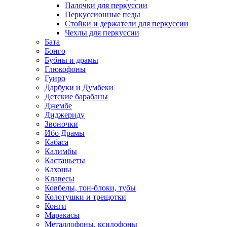
Палочки для перкуссии
Перкуссионные педы
Стойки и держатели для перкуссии
Чехлы для перкуссии
Бата
Бонго
Бубны и драмы
Глюкофоны
Гуиро
Дарбуки и Думбеки
Детские барабаны
Джембе
Диджериду
Звоночки
Ибо Драмы
Кабаса
Калимбы
Кастаньеты
Кахоны
Клавесы
Ковбелы, тон-блоки, тубы
Колотушки и трещотки
Конги
Маракасы
Металлофоны, ксилофоны