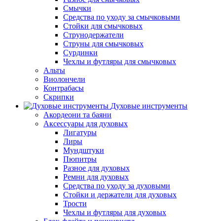
Смычки
Средства по уходу за смычковыми
Стойки для смычковых
Струнодержатели
Струны для смычковых
Сурдинки
Чехлы и футляры для смычковых
Альты
Виолончели
Контрабасы
Скрипки
Духовые инструменты
Акордеони та баяни
Аксессуары для духовых
Лигатуры
Лиры
Мундштуки
Пюпитры
Разное для духовых
Ремни для духовых
Средства по уходу за духовыми
Стойки и держатели для духовых
Трости
Чехлы и футляры для духовых