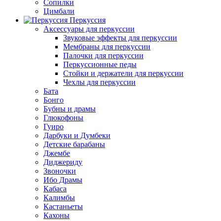
Сопилки
Цимбали
Перкуссия
Аксессуары для перкуссии
Звуковые эффекты для перкуссии
Мембраны для перкуссии
Палочки для перкуссии
Перкуссионные педы
Стойки и держатели для перкуссии
Чехлы для перкуссии
Бата
Бонго
Бубны и драмы
Глюкофоны
Гуиро
Дарбуки и Думбеки
Детские барабаны
Джембе
Диджериду
Звоночки
Ибо Драмы
Кабаса
Калимбы
Кастаньеты
Кахоны