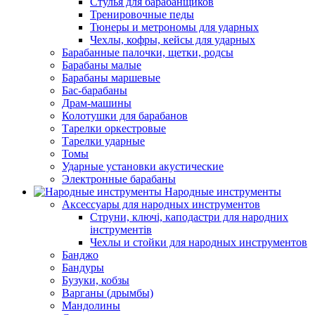
Стулья для барабанщиков
Тренировочные педы
Тюнеры и метрономы для ударных
Чехлы, кофры, кейсы для ударных
Барабанные палочки, щетки, родсы
Барабаны малые
Барабаны маршевые
Бас-барабаны
Драм-машины
Колотушки для барабанов
Тарелки оркестровые
Тарелки ударные
Томы
Ударные установки акустические
Электронные барабаны
Народные инструменты
Аксессуары для народных инструментов
Струни, ключі, каподастри для народних
інструментів
Чехлы и стойки для народных инструментов
Банджо
Бандуры
Бузуки, кобзы
Варганы (дрымбы)
Мандолины