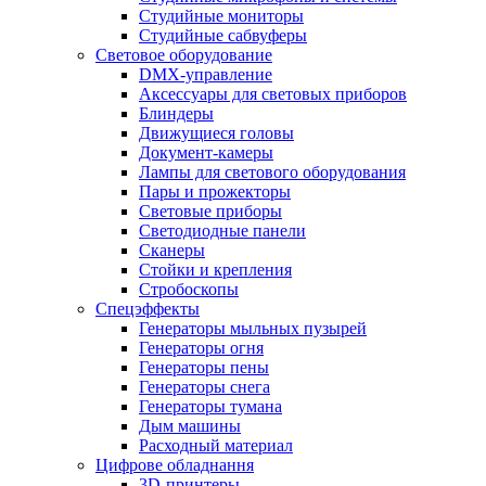
Студийные мониторы
Студийные сабвуферы
Световое оборудование
DMX-управление
Аксессуары для световых приборов
Блиндеры
Движущиеся головы
Документ-камеры
Лампы для светового оборудования
Пары и прожекторы
Световые приборы
Светодиодные панели
Сканеры
Стойки и крепления
Стробоскопы
Спецэффекты
Генераторы мыльных пузырей
Генераторы огня
Генераторы пены
Генераторы снега
Генераторы тумана
Дым машины
Расходный материал
Цифрове обладнання
3D-принтеры