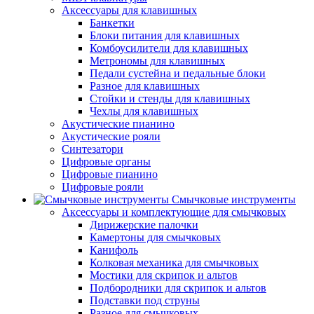
Аксессуары для клавишных
Банкетки
Блоки питания для клавишных
Комбоусилители для клавишных
Метрономы для клавишных
Педали сустейна и педальные блоки
Разное для клавишных
Стойки и стенды для клавишных
Чехлы для клавишных
Акустические пианино
Акустические рояли
Синтезатори
Цифровые органы
Цифровые пианино
Цифровые рояли
Смычковые инструменты
Аксессуары и комплектующие для смычковых
Дирижерские палочки
Камертоны для смычковых
Канифоль
Колковая механика для смычковых
Мостики для скрипок и альтов
Подбородники для скрипок и альтов
Подставки под струны
Разное для смычковых