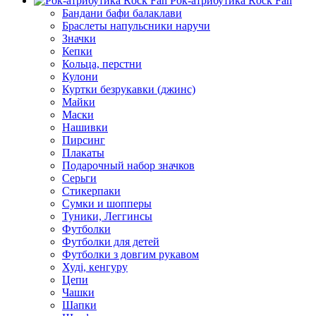
Рок-атрибутика Rock Fan
Бандани бафи балаклави
Браслеты напульсники наручи
Значки
Кепки
Кольца, перстни
Кулони
Куртки безрукавки (джинс)
Майки
Маски
Нашивки
Пирсинг
Плакаты
Подарочный набор значков
Серьги
Стикерпаки
Сумки и шопперы
Туники, Леггинсы
Футболки
Футболки для детей
Футболки з довгим рукавом
Худі, кенгуру
Цепи
Чашки
Шапки