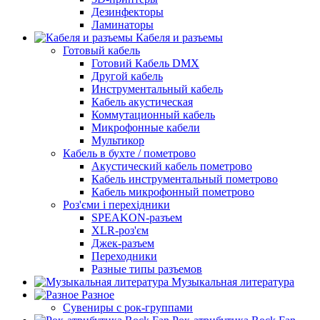
Дезинфекторы
Ламинаторы
Кабеля и разъемы
Готовый кабель
Готовий Кабель DMX
Другой кабель
Инструментальный кабель
Кабель акустическая
Коммутационный кабель
Микрофонные кабели
Мультикор
Кабель в бухте / пометрово
Акустический кабель пометрово
Кабель инструментальный пометрово
Кабель микрофонный пометрово
Роз'єми і перехідники
SPEAKON-разъем
XLR-роз'єм
Джек-разъем
Переходники
Разные типы разъемов
Музыкальная литература
Разное
Сувениры с рок-группами