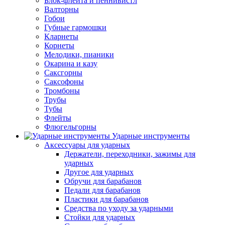
Блок-флейта и пеннивистл
Валторны
Гобои
Губные гармошки
Кларнеты
Корнеты
Мелодики, пианики
Окарина и казу
Саксгорны
Саксофоны
Тромбоны
Трубы
Тубы
Флейты
Флюгельгорны
Ударные инструменты
Аксессуары для ударных
Держатели, переходники, зажимы для
ударных
Другое для ударных
Обручи для барабанов
Педали для барабанов
Пластики для барабанов
Средства по уходу за ударными
Стойки для ударных