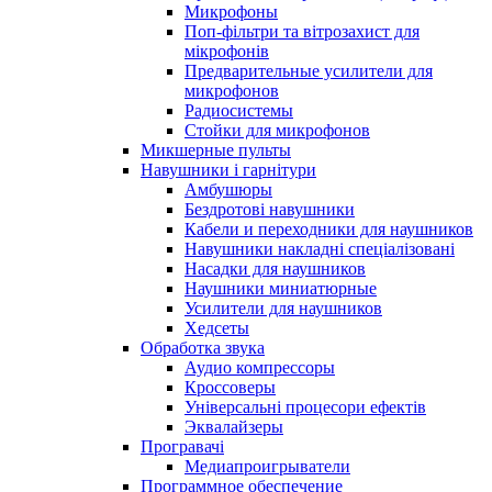
Микрофоны
Поп-фільтри та вітрозахист для
мікрофонів
Предварительные усилители для
микрофонов
Радиосистемы
Стойки для микрофонов
Микшерные пульты
Навушники і гарнітури
Амбушюры
Бездротові навушники
Кабели и переходники для наушников
Навушники накладні спеціалізовані
Насадки для наушников
Наушники миниатюрные
Усилители для наушников
Хедсеты
Обработка звука
Аудио компрессоры
Кроссоверы
Універсальні процесори ефектів
Эквалайзеры
Програвачі
Медиапроигрыватели
Программное обеспечение