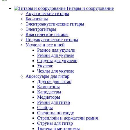
Гитары и оборудование
Акустические гитары
Бас-гитары
Электроакустические гитары
Электрогитары
Классические гитары
Полуакустические гитары
Укулеле и все к ней
Разное для укулеле
Ремни для укулеле
Струны для укулеле
Укулеле
Чехлы для укулеле
Аксессуары для гитар
Другое для гитар
Камертоны
Каподастры
Медиаторы
Ремни для гитар
Слайды
Средства по уходу
Стреплоки и держатели ремня
Струны для гитар
Тюнера и метрономы