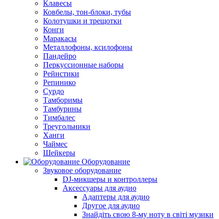
Клавесы
Ковбелы, тон-блоки, тубы
Колотушки и трещотки
Конги
Маракасы
Металлофоны, ксилофоны
Пандейро
Перкуссионные наборы
Рейнстики
Репинико
Сурдо
Тамборимы
Тамбурины
Тимбалес
Треугольники
Ханги
Чаймес
Шейкеры
Оборудование
Звуковое оборудование
DJ-микшеры и контроллеры
Аксессуары для аудио
Адаптеры для аудио
Другое для аудио
Знайдіть свою 8-му ноту в світі музики