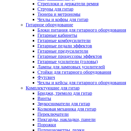
Стреплоки и держатели ремня
Струны для гитар
Тюнера и метрономы
Чехлы и кофры для гитар
Гитарное оборудование
Блоки питания для гитарного оборудования
Гитарные кабинеты
Гитарные комбоусилители
Гитарные педали эффектов
Гитарные предусилители
Гитарные процессоры эффектов
Гитарные усилители (головы)
Лампы для ламповых усилителей
Стойки для гитарного оборудования
Футсвич
Чехлы и кейсы для гитарного оборудования
Комплектующие для гитар
Бриджи, тремоло для гитар
Винты
Звукосниматели для гитар
Колковая механика для гитар
Переключатели
Пикгарды, накладки, панели
Порожки
Потенциометры, ручки