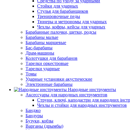
Средства по уходу за ударными
Стойки для ударных
Стулья для барабанщиков
Тренировочные педы
Тюнеры и метрономы для ударных
Чехлы, кофры, кейсы для ударных
Барабанные палочки, щетки, родсы
Барабаны малые
Барабаны маршевые
Бас-барабаны
Драм-машины
Колотушки для барабанов
Тарелки оркестровые
Тарелки ударные
Томы
Ударные установки акустические
Электронные барабаны
Народные инструменты
Аксессуары для народных инструментов
Струни, ключі, каподастри для народних інст
Чехлы и стойки для народных инструментов
Банджо
Бандуры
Бузуки, кобзы
Варганы (дрымбы)