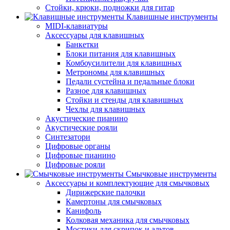
Стойки, крюки, подножки для гитар
Клавишные инструменты
MIDI-клавиатуры
Аксессуары для клавишных
Банкетки
Блоки питания для клавишных
Комбоусилители для клавишных
Метрономы для клавишных
Педали сустейна и педальные блоки
Разное для клавишных
Стойки и стенды для клавишных
Чехлы для клавишных
Акустические пианино
Акустические рояли
Синтезатори
Цифровые органы
Цифровые пианино
Цифровые рояли
Смычковые инструменты
Аксессуары и комплектующие для смычковых
Дирижерские палочки
Камертоны для смычковых
Канифоль
Колковая механика для смычковых
Мостики для скрипок и альтов