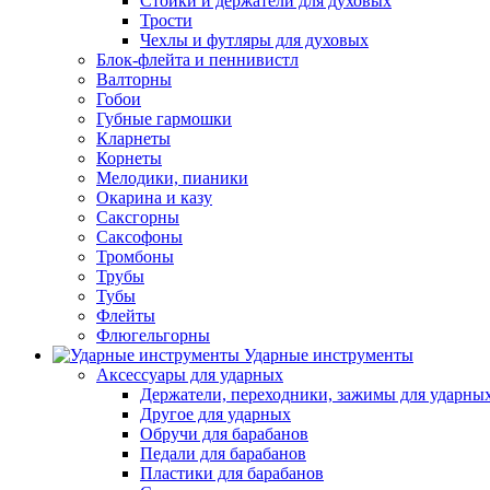
Стойки и держатели для духовых
Трости
Чехлы и футляры для духовых
Блок-флейта и пеннивистл
Валторны
Гобои
Губные гармошки
Кларнеты
Корнеты
Мелодики, пианики
Окарина и казу
Саксгорны
Саксофоны
Тромбоны
Трубы
Тубы
Флейты
Флюгельгорны
Ударные инструменты
Аксессуары для ударных
Держатели, переходники, зажимы для ударны
Другое для ударных
Обручи для барабанов
Педали для барабанов
Пластики для барабанов