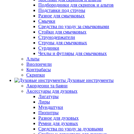
Подбородники для скрипок и альтов
Подставки под струны
Разное для смычковых
Смычки
Средства по уходу за смычковыми
Стойки для смычковых
Струнодержатели
Струны для смычковых
Сурдинки
Чехлы и футляры для смычковых
Альты
Виолончели
Контрабасы
Скрипки
Духовые инструменты
Акордеони та баяни
Аксессуары для духовых
Лигатуры
Лиры
Мундштуки
Пюпитры
Разное для духовых
Ремни для духовых
Средства по уходу за духовыми