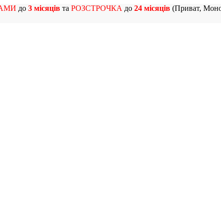
АМИ
до
3 місяців
та
РОЗСТРОЧКА
до
24 місяців
(Приват, Моно