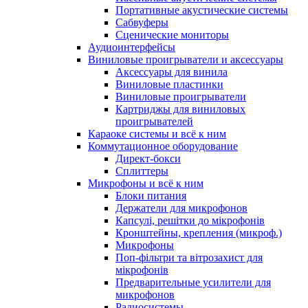
Портативные акустические системы
Сабвуферы
Сценические мониторы
Аудиоинтерфейсы
Виниловые проигрыватели и аксессуары
Аксессуары для винила
Виниловые пластинки
Виниловые проигрыватели
Картриджы для виниловых
проигрывателей
Караоке системы и всё к ним
Коммутационное оборудование
Директ-бокси
Сплиттеры
Микрофоны и всё к ним
Блоки питания
Держатели для микрофонов
Капсулі, решітки до мікрофонів
Кронштейны, крепления (микроф.)
Микрофоны
Поп-фільтри та вітрозахист для
мікрофонів
Предварительные усилители для
микрофонов
Радиосистемы