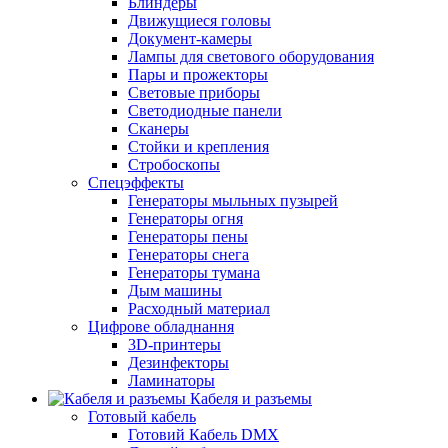
Блиндеры
Движущиеся головы
Документ-камеры
Лампы для светового оборудования
Пары и прожекторы
Световые приборы
Светодиодные панели
Сканеры
Стойки и крепления
Стробоскопы
Спецэффекты
Генераторы мыльных пузырей
Генераторы огня
Генераторы пены
Генераторы снега
Генераторы тумана
Дым машины
Расходный материал
Цифрове обладнання
3D-принтеры
Дезинфекторы
Ламинаторы
Кабеля и разъемы
Готовый кабель
Готовий Кабель DMX