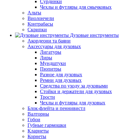
Сурдинки
Чехлы и футляры для смычковых
Альты
Виолончели
Контрабасы
Скрипки
Духовые инструменты
Акордеони та баяни
Аксессуары для духовых
Лигатуры
Лиры
Мундштуки
Пюпитры
Разное для духовых
Ремни для духовых
Средства по уходу за духовыми
Стойки и держатели для духовых
Трости
Чехлы и футляры для духовых
Блок-флейта и пеннивистл
Валторны
Гобои
Губные гармошки
Кларнеты
Корнеты