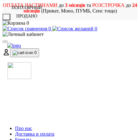
ОПЛАТА ЧАСТИНАМИ
до
3 місяців
та
РОЗСТРОЧКА
до
24
ПОПУЛЯРНЫЙ
місяців
(Приват, Моно, ПУМБ, Сенс тощо)
ПРОДАНО
X
0
0
0
0
МАГАЗИН
МУЗИЧНИХ ІНСТРУМЕНТІВ
ТА РОК АТРИБУТИКИ
Про нас
Доставка и оплата
Бренды