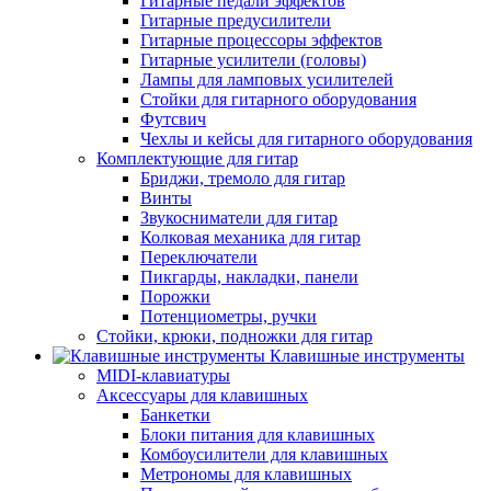
Гитарные педали эффектов
Гитарные предусилители
Гитарные процессоры эффектов
Гитарные усилители (головы)
Лампы для ламповых усилителей
Стойки для гитарного оборудования
Футсвич
Чехлы и кейсы для гитарного оборудования
Комплектующие для гитар
Бриджи, тремоло для гитар
Винты
Звукосниматели для гитар
Колковая механика для гитар
Переключатели
Пикгарды, накладки, панели
Порожки
Потенциометры, ручки
Стойки, крюки, подножки для гитар
Клавишные инструменты
MIDI-клавиатуры
Аксессуары для клавишных
Банкетки
Блоки питания для клавишных
Комбоусилители для клавишных
Метрономы для клавишных