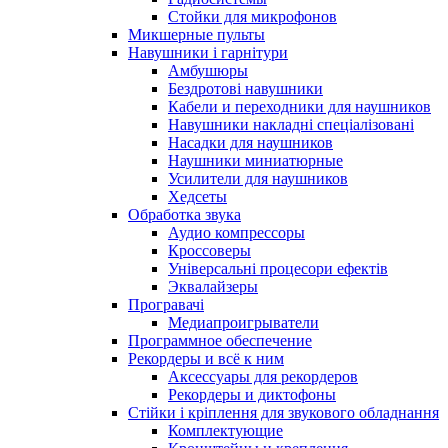
Стойки для микрофонов
Микшерные пульты
Навушники і гарнітури
Амбушюры
Бездротові навушники
Кабели и переходники для наушников
Навушники накладні спеціалізовані
Насадки для наушников
Наушники миниатюрные
Усилители для наушников
Хедсеты
Обработка звука
Аудио компрессоры
Кроссоверы
Універсальні процесори ефектів
Эквалайзеры
Програвачі
Медиапроигрыватели
Программное обеспечение
Рекордеры и всё к ним
Аксессуары для рекордеров
Рекордеры и диктофоны
Стійки і кріплення для звукового обладнання
Комплектующие