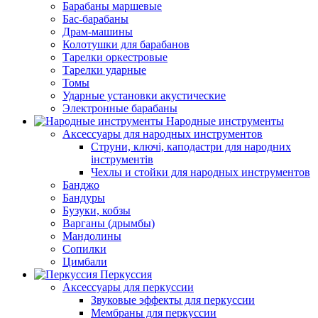
Барабаны маршевые
Бас-барабаны
Драм-машины
Колотушки для барабанов
Тарелки оркестровые
Тарелки ударные
Томы
Ударные установки акустические
Электронные барабаны
Народные инструменты
Аксессуары для народных инструментов
Струни, ключі, каподастри для народних
інструментів
Чехлы и стойки для народных инструментов
Банджо
Бандуры
Бузуки, кобзы
Варганы (дрымбы)
Мандолины
Сопилки
Цимбали
Перкуссия
Аксессуары для перкуссии
Звуковые эффекты для перкуссии
Мембраны для перкуссии