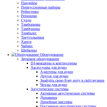
Пандейро
Перкуссионные наборы
Рейнстики
Репинико
Сурдо
Тамборимы
Тамбурины
Тимбалес
Треугольники
Ханги
Чаймес
Шейкеры
Оборудование
Звуковое оборудование
DJ-микшеры и контроллеры
Аксессуары для аудио
Адаптеры для аудио
Другое для аудио
Знайдіть свою 8-му ноту в світі музики
Чехлы для аудио
Акустические системы
Активные акустические системы
Динамики
Линейные массивы
Пассивные акустические системы