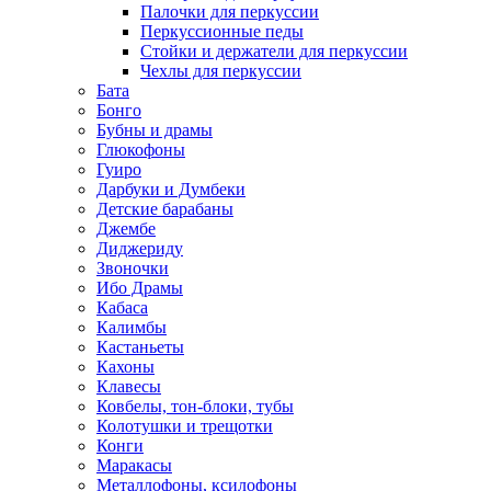
Палочки для перкуссии
Перкуссионные педы
Стойки и держатели для перкуссии
Чехлы для перкуссии
Бата
Бонго
Бубны и драмы
Глюкофоны
Гуиро
Дарбуки и Думбеки
Детские барабаны
Джембе
Диджериду
Звоночки
Ибо Драмы
Кабаса
Калимбы
Кастаньеты
Кахоны
Клавесы
Ковбелы, тон-блоки, тубы
Колотушки и трещотки
Конги
Маракасы
Металлофоны, ксилофоны