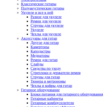
Классические гитары
Полуакустические гитары
Укулеле и все к ней
Разное для укулеле
Ремни для укулеле
Струны для укулеле
Укулеле
Чехлы для укулеле
Аксессуары для гитар
Другое для гитар
Камертоны
Каподастры
Медиаторы
Ремни для гитар
Слайды
Средства по уходу
Стреплоки и держатели ремня
Струны для гитар
Тюнера и метрономы
Чехлы и кофры для гитар
Гитарное оборудование
Блоки питания для гитарного оборудования
Гитарные кабинеты
Гитарные комбоусилители