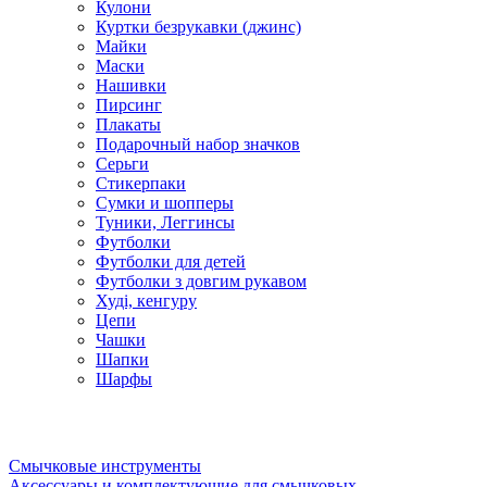
Кулони
Куртки безрукавки (джинс)
Майки
Маски
Нашивки
Пирсинг
Плакаты
Подарочный набор значков
Серьги
Стикерпаки
Сумки и шопперы
Туники, Леггинсы
Футболки
Футболки для детей
Футболки з довгим рукавом
Худі, кенгуру
Цепи
Чашки
Шапки
Шарфы
Смычковые инструменты
Аксессуары и комплектующие для смычковых