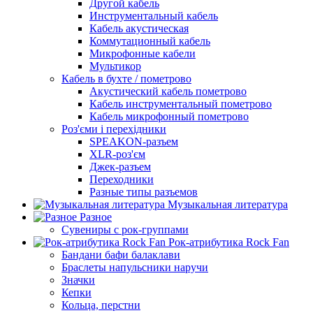
Другой кабель
Инструментальный кабель
Кабель акустическая
Коммутационный кабель
Микрофонные кабели
Мультикор
Кабель в бухте / пометрово
Акустический кабель пометрово
Кабель инструментальный пометрово
Кабель микрофонный пометрово
Роз'єми і перехідники
SPEAKON-разъем
XLR-роз'єм
Джек-разъем
Переходники
Разные типы разъемов
Музыкальная литература
Разное
Сувениры с рок-группами
Рок-атрибутика Rock Fan
Бандани бафи балаклави
Браслеты напульсники наручи
Значки
Кепки
Кольца, перстни