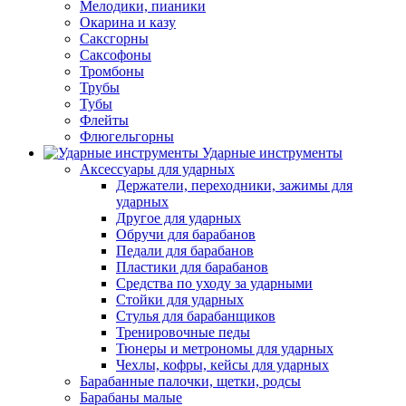
Мелодики, пианики
Окарина и казу
Саксгорны
Саксофоны
Тромбоны
Трубы
Тубы
Флейты
Флюгельгорны
Ударные инструменты
Аксессуары для ударных
Держатели, переходники, зажимы для
ударных
Другое для ударных
Обручи для барабанов
Педали для барабанов
Пластики для барабанов
Средства по уходу за ударными
Стойки для ударных
Стулья для барабанщиков
Тренировочные педы
Тюнеры и метрономы для ударных
Чехлы, кофры, кейсы для ударных
Барабанные палочки, щетки, родсы
Барабаны малые