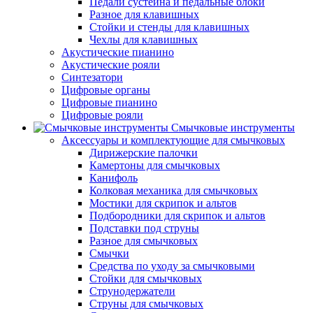
Педали сустейна и педальные блоки
Разное для клавишных
Стойки и стенды для клавишных
Чехлы для клавишных
Акустические пианино
Акустические рояли
Синтезатори
Цифровые органы
Цифровые пианино
Цифровые рояли
Смычковые инструменты
Аксессуары и комплектующие для смычковых
Дирижерские палочки
Камертоны для смычковых
Канифоль
Колковая механика для смычковых
Мостики для скрипок и альтов
Подбородники для скрипок и альтов
Подставки под струны
Разное для смычковых
Смычки
Средства по уходу за смычковыми
Стойки для смычковых
Струнодержатели
Струны для смычковых