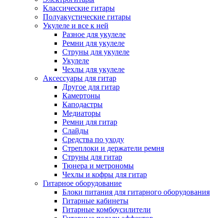
Классические гитары
Полуакустические гитары
Укулеле и все к ней
Разное для укулеле
Ремни для укулеле
Струны для укулеле
Укулеле
Чехлы для укулеле
Аксессуары для гитар
Другое для гитар
Камертоны
Каподастры
Медиаторы
Ремни для гитар
Слайды
Средства по уходу
Стреплоки и держатели ремня
Струны для гитар
Тюнера и метрономы
Чехлы и кофры для гитар
Гитарное оборудование
Блоки питания для гитарного оборудования
Гитарные кабинеты
Гитарные комбоусилители