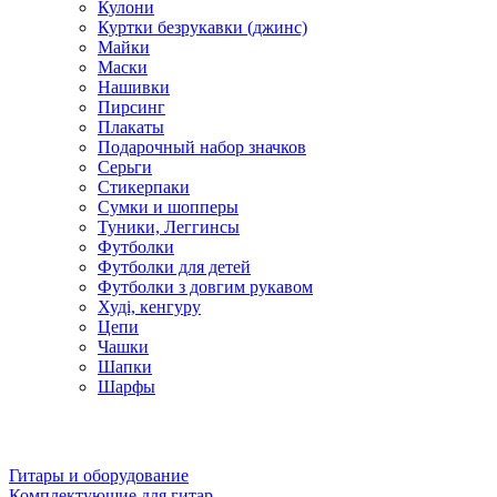
Кулони
Куртки безрукавки (джинс)
Майки
Маски
Нашивки
Пирсинг
Плакаты
Подарочный набор значков
Серьги
Стикерпаки
Сумки и шопперы
Туники, Леггинсы
Футболки
Футболки для детей
Футболки з довгим рукавом
Худі, кенгуру
Цепи
Чашки
Шапки
Шарфы
Гитары и оборудование
Комплектующие для гитар