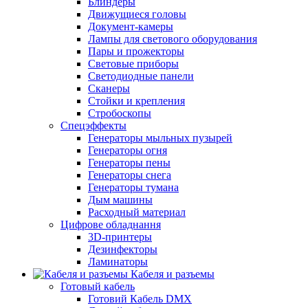
Блиндеры
Движущиеся головы
Документ-камеры
Лампы для светового оборудования
Пары и прожекторы
Световые приборы
Светодиодные панели
Сканеры
Стойки и крепления
Стробоскопы
Спецэффекты
Генераторы мыльных пузырей
Генераторы огня
Генераторы пены
Генераторы снега
Генераторы тумана
Дым машины
Расходный материал
Цифрове обладнання
3D-принтеры
Дезинфекторы
Ламинаторы
Кабеля и разъемы
Готовый кабель
Готовий Кабель DMX