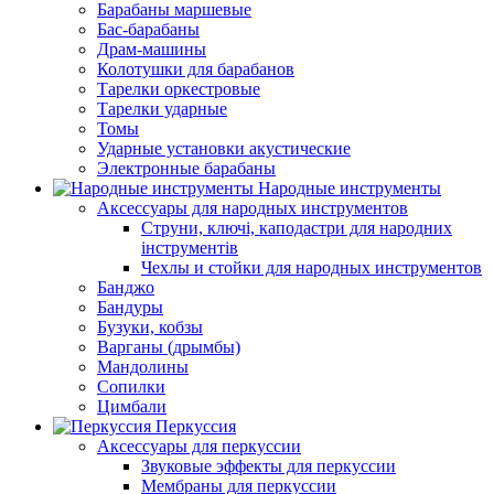
Барабаны маршевые
Бас-барабаны
Драм-машины
Колотушки для барабанов
Тарелки оркестровые
Тарелки ударные
Томы
Ударные установки акустические
Электронные барабаны
Народные инструменты
Аксессуары для народных инструментов
Струни, ключі, каподастри для народних
інструментів
Чехлы и стойки для народных инструментов
Банджо
Бандуры
Бузуки, кобзы
Варганы (дрымбы)
Мандолины
Сопилки
Цимбали
Перкуссия
Аксессуары для перкуссии
Звуковые эффекты для перкуссии
Мембраны для перкуссии