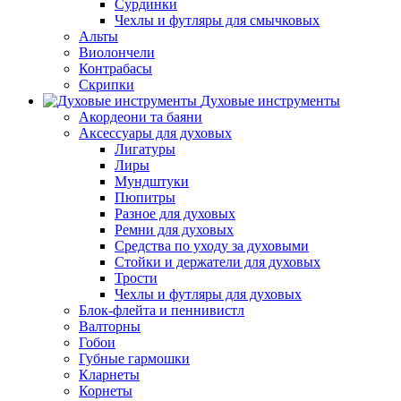
Сурдинки
Чехлы и футляры для смычковых
Альты
Виолончели
Контрабасы
Скрипки
Духовые инструменты
Акордеони та баяни
Аксессуары для духовых
Лигатуры
Лиры
Мундштуки
Пюпитры
Разное для духовых
Ремни для духовых
Средства по уходу за духовыми
Стойки и держатели для духовых
Трости
Чехлы и футляры для духовых
Блок-флейта и пеннивистл
Валторны
Гобои
Губные гармошки
Кларнеты
Корнеты