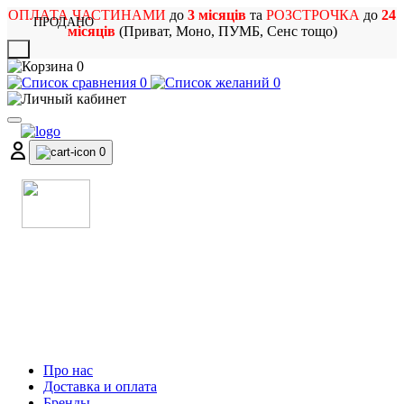
ОПЛАТА ЧАСТИНАМИ
до
3 місяців
та
РОЗСТРОЧКА
до
24
ПРОДАНО
місяців
(Приват, Моно, ПУМБ, Сенс тощо)
X
0
0
0
0
МАГАЗИН
МУЗИЧНИХ ІНСТРУМЕНТІВ
ТА РОК АТРИБУТИКИ
Про нас
Доставка и оплата
Бренды