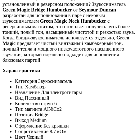
установленный в реверсном положении? Звукосниматель
Green Magic Bridge Humbucker
от
Seymour Duncan
разработан для использования в паре с нековым
звукоснимателем
Green Magic Neck Humbucker
с
реверсивным магнитом, что позволяет получить чуть более
тонкий, полый тон, насыщенный чистотой и резкостью звука.
Когда бридж-звукосниматель используется отдельно,
Green
Magic
предлагает чистый винтажный хамбакерный тон,
полный тепла и мощного низкочастотного насыщенного
звучания, который идеально подходит для исполнения
блюзовых партий.
Характеристики
Категория
Звукосниматель
Тип
Хамбакер
Назначение
Для электрогитары
Вид
Пассивный
Количество струн
6
Тип магнита
AlNiCo2
Позиция
Bridge
Выход
Medium
Оформление
Без крышки
Сопротивление
8.7 кОм
Цвет
Черный