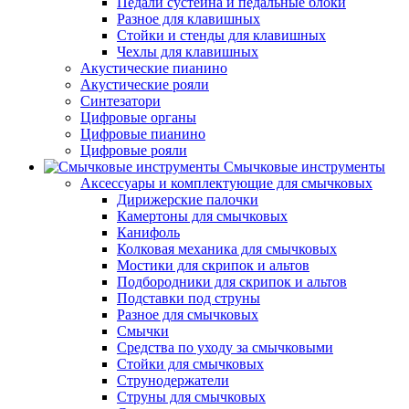
Педали сустейна и педальные блоки
Разное для клавишных
Стойки и стенды для клавишных
Чехлы для клавишных
Акустические пианино
Акустические рояли
Синтезатори
Цифровые органы
Цифровые пианино
Цифровые рояли
Смычковые инструменты
Аксессуары и комплектующие для смычковых
Дирижерские палочки
Камертоны для смычковых
Канифоль
Колковая механика для смычковых
Мостики для скрипок и альтов
Подбородники для скрипок и альтов
Подставки под струны
Разное для смычковых
Смычки
Средства по уходу за смычковыми
Стойки для смычковых
Струнодержатели
Струны для смычковых