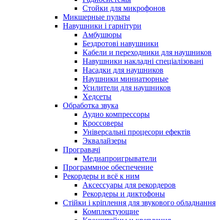
Стойки для микрофонов
Микшерные пульты
Навушники і гарнітури
Амбушюры
Бездротові навушники
Кабели и переходники для наушников
Навушники накладні спеціалізовані
Насадки для наушников
Наушники миниатюрные
Усилители для наушников
Хедсеты
Обработка звука
Аудио компрессоры
Кроссоверы
Універсальні процесори ефектів
Эквалайзеры
Програвачі
Медиапроигрыватели
Программное обеспечение
Рекордеры и всё к ним
Аксессуары для рекордеров
Рекордеры и диктофоны
Стійки і кріплення для звукового обладнання
Комплектующие