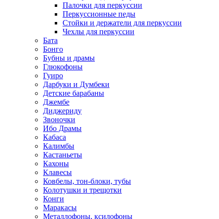
Палочки для перкуссии
Перкуссионные педы
Стойки и держатели для перкуссии
Чехлы для перкуссии
Бата
Бонго
Бубны и драмы
Глюкофоны
Гуиро
Дарбуки и Думбеки
Детские барабаны
Джембе
Диджериду
Звоночки
Ибо Драмы
Кабаса
Калимбы
Кастаньеты
Кахоны
Клавесы
Ковбелы, тон-блоки, тубы
Колотушки и трещотки
Конги
Маракасы
Металлофоны, ксилофоны