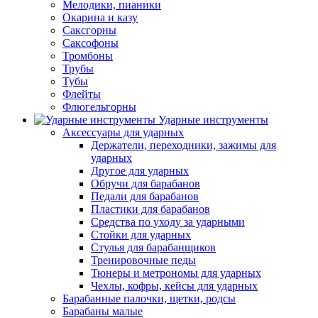
Мелодики, пианики
Окарина и казу
Саксгорны
Саксофоны
Тромбоны
Трубы
Тубы
Флейты
Флюгельгорны
Ударные инструменты
Аксессуары для ударных
Держатели, переходники, зажимы для
ударных
Другое для ударных
Обручи для барабанов
Педали для барабанов
Пластики для барабанов
Средства по уходу за ударными
Стойки для ударных
Стулья для барабанщиков
Тренировочные педы
Тюнеры и метрономы для ударных
Чехлы, кофры, кейсы для ударных
Барабанные палочки, щетки, родсы
Барабаны малые