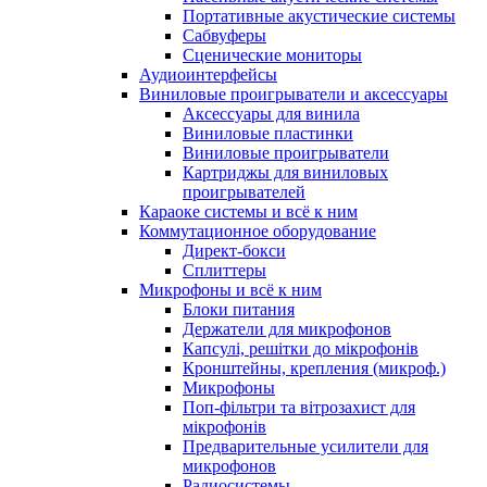
Портативные акустические системы
Сабвуферы
Сценические мониторы
Аудиоинтерфейсы
Виниловые проигрыватели и аксессуары
Аксессуары для винила
Виниловые пластинки
Виниловые проигрыватели
Картриджы для виниловых
проигрывателей
Караоке системы и всё к ним
Коммутационное оборудование
Директ-бокси
Сплиттеры
Микрофоны и всё к ним
Блоки питания
Держатели для микрофонов
Капсулі, решітки до мікрофонів
Кронштейны, крепления (микроф.)
Микрофоны
Поп-фільтри та вітрозахист для
мікрофонів
Предварительные усилители для
микрофонов
Радиосистемы