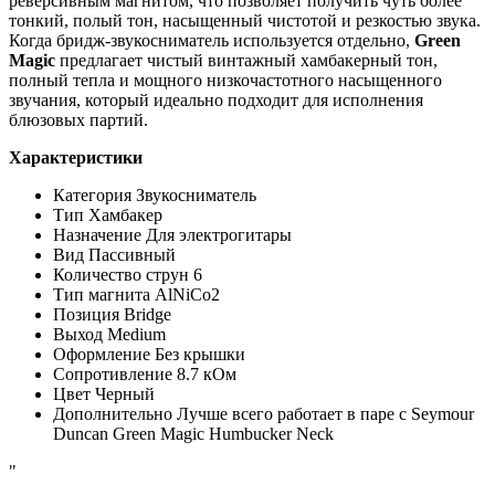
реверсивным магнитом, что позволяет получить чуть более
тонкий, полый тон, насыщенный чистотой и резкостью звука.
Когда бридж-звукосниматель используется отдельно,
Green
Magic
предлагает чистый винтажный хамбакерный тон,
полный тепла и мощного низкочастотного насыщенного
звучания, который идеально подходит для исполнения
блюзовых партий.
Характеристики
Категория
Звукосниматель
Тип
Хамбакер
Назначение
Для электрогитары
Вид
Пассивный
Количество струн
6
Тип магнита
AlNiCo2
Позиция
Bridge
Выход
Medium
Оформление
Без крышки
Сопротивление
8.7 кОм
Цвет
Черный
Дополнительно
Лучше всего работает в паре с Seymour
Duncan Green Magic Humbucker Neck
"