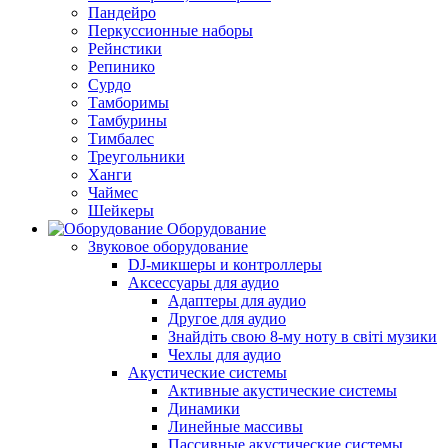
Пандейро
Перкуссионные наборы
Рейнстики
Репинико
Сурдо
Тамборимы
Тамбурины
Тимбалес
Треугольники
Ханги
Чаймес
Шейкеры
Оборудование
Звуковое оборудование
DJ-микшеры и контроллеры
Аксессуары для аудио
Адаптеры для аудио
Другое для аудио
Знайдіть свою 8-му ноту в світі музики
Чехлы для аудио
Акустические системы
Активные акустические системы
Динамики
Линейные массивы
Пассивные акустические системы