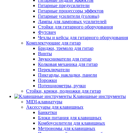
Гитарные педали эффектов
Гитарные предусилители
Гитарные процессоры эффектов
Гитарные усилители (головы)
Лампы для ламповых усилителей
Стойки для гитарного оборудования
Футсвич
Чехлы и кейсы для гитарного оборудования
Комплектующие для гитар
Бриджи, тремоло для гитар
Винты
Звукосниматели для гитар
Колковая механика для гитар
Переключатели
Пикгарды, накладки, панели
Порожки
Потенциометры, ручки
Стойки, крюки, подножки для гитар
Клавишные инструменты
MIDI-клавиатуры
Аксессуары для клавишных
Банкетки
Блоки питания для клавишных
Комбоусилители для клавишных
Метрономы для клавишных