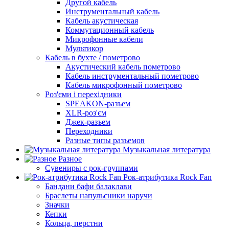
Другой кабель
Инструментальный кабель
Кабель акустическая
Коммутационный кабель
Микрофонные кабели
Мультикор
Кабель в бухте / пометрово
Акустический кабель пометрово
Кабель инструментальный пометрово
Кабель микрофонный пометрово
Роз'єми і перехідники
SPEAKON-разъем
XLR-роз'єм
Джек-разъем
Переходники
Разные типы разъемов
Музыкальная литература
Разное
Сувениры с рок-группами
Рок-атрибутика Rock Fan
Бандани бафи балаклави
Браслеты напульсники наручи
Значки
Кепки
Кольца, перстни