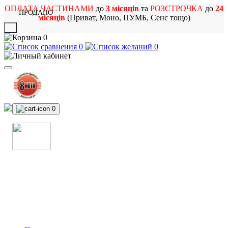
ОПЛАТА ЧАСТИНАМИ
до
3 місяців
та
РОЗСТРОЧКА
до
24
ПРОДАНО
місяців
(Приват, Моно, ПУМБ, Сенс тощо)
X
0
0
0
0
МАГАЗИН
МУЗИЧНИХ ІНСТРУМЕНТІВ
ТА РОК АТРИБУТИКИ