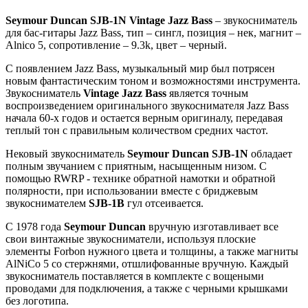
Seymour Duncan SJB-1N Vintage Jazz Bass
– звукосниматель
для бас-гитары Jazz Bass, тип – сингл, позиция – нек, магнит –
Alnico 5, сопротивление – 9.3k, цвет – черный.
С появлением Jazz Bass, музыкальный мир был потрясен
новым фантастическим тоном и возможностями инструмента.
Звукосниматель
Vintage Jazz Bass
является точным
воспроизведением оригинального звукоснимателя Jazz Bass
начала 60-х годов и остается верным оригиналу, передавая
теплый тон с правильным количеством средних частот.
Нековый звукосниматель
Seymour Duncan SJB-1N
обладает
полным звучанием с приятным, насыщенным низом. С
помощью RWRP - технике обратной намотки и обратной
полярности, при использовании вместе с бриджевым
звукоснимателем
SJB-1B
гул отсеивается.
С 1978 года
Seymour Duncan
вручную изготавливает все
свои винтажные звукосниматели, используя плоские
элементы Forbon нужного цвета и толщины, а также магниты
AlNiCo 5 со стержнями, отшлифованные вручную. Каждый
звукосниматель поставляется в комплекте с вощеными
проводами для подключения, а также с черными крышками
без логотипа.