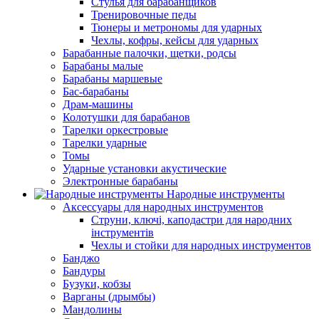
Стулья для барабанщиков
Тренировочные педы
Тюнеры и метрономы для ударных
Чехлы, кофры, кейсы для ударных
Барабанные палочки, щетки, родсы
Барабаны малые
Барабаны маршевые
Бас-барабаны
Драм-машины
Колотушки для барабанов
Тарелки оркестровые
Тарелки ударные
Томы
Ударные установки акустические
Электронные барабаны
Народные инструменты
Аксессуары для народных инструментов
Струни, ключі, каподастри для народних
інструментів
Чехлы и стойки для народных инструментов
Банджо
Бандуры
Бузуки, кобзы
Варганы (дрымбы)
Мандолины