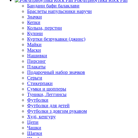
Рок-атрибутика Rock Fan
Бандани бафи балаклави
Браслеты напульсники наручи
Значки
Кепки
Кольца, перстни
Кулони
Куртки безрукавки (джинс)
Майки
Маски
Нашивки
Пирсинг
Плакаты
Подарочный набор значков
Серьги
Стикерпаки
Сумки и шопперы
Туники, Леггинсы
Футболки
Футболки для детей
Футболки з довгим рукавом
Худі, кенгуру
Цепи
Чашки
Шапки