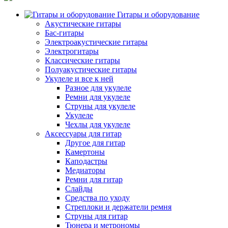
Гитары и оборудование
Акустические гитары
Бас-гитары
Электроакустические гитары
Электрогитары
Классические гитары
Полуакустические гитары
Укулеле и все к ней
Разное для укулеле
Ремни для укулеле
Струны для укулеле
Укулеле
Чехлы для укулеле
Аксессуары для гитар
Другое для гитар
Камертоны
Каподастры
Медиаторы
Ремни для гитар
Слайды
Средства по уходу
Стреплоки и держатели ремня
Струны для гитар
Тюнера и метрономы