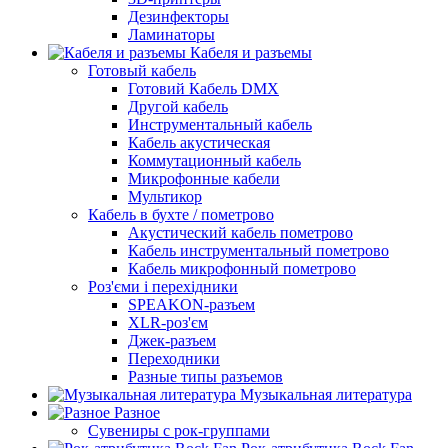
Дезинфекторы
Ламинаторы
Кабеля и разъемы
Готовый кабель
Готовий Кабель DMX
Другой кабель
Инструментальный кабель
Кабель акустическая
Коммутационный кабель
Микрофонные кабели
Мультикор
Кабель в бухте / пометрово
Акустический кабель пометрово
Кабель инструментальный пометрово
Кабель микрофонный пометрово
Роз'єми і перехідники
SPEAKON-разъем
XLR-роз'єм
Джек-разъем
Переходники
Разные типы разъемов
Музыкальная литература
Разное
Сувениры с рок-группами