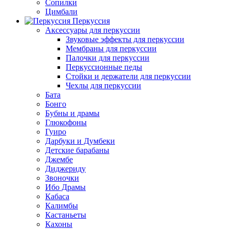
Сопилки
Цимбали
Перкуссия
Аксессуары для перкуссии
Звуковые эффекты для перкуссии
Мембраны для перкуссии
Палочки для перкуссии
Перкуссионные педы
Стойки и держатели для перкуссии
Чехлы для перкуссии
Бата
Бонго
Бубны и драмы
Глюкофоны
Гуиро
Дарбуки и Думбеки
Детские барабаны
Джембе
Диджериду
Звоночки
Ибо Драмы
Кабаса
Калимбы
Кастаньеты
Кахоны