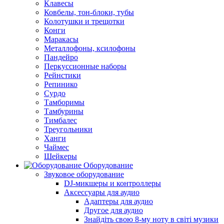
Клавесы
Ковбелы, тон-блоки, тубы
Колотушки и трещотки
Конги
Маракасы
Металлофоны, ксилофоны
Пандейро
Перкуссионные наборы
Рейнстики
Репинико
Сурдо
Тамборимы
Тамбурины
Тимбалес
Треугольники
Ханги
Чаймес
Шейкеры
Оборудование
Звуковое оборудование
DJ-микшеры и контроллеры
Аксессуары для аудио
Адаптеры для аудио
Другое для аудио
Знайдіть свою 8-му ноту в світі музики