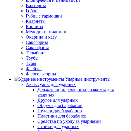
Блок-флейта и пеннивистл
Валторны
Гобои
Губные гармошки
Кларнеты
Корнеты
Мелодики, пианики
Окарина и казу
Саксгорны
Саксофоны
Тромбоны
Трубы
Тубы
Флейты
Флюгельгорны
Ударные инструменты
Аксессуары для ударных
Держатели, переходники, зажимы для
ударных
Другое для ударных
Обручи для барабанов
Педали для барабанов
Пластики для барабанов
Средства по уходу за ударными
Стойки для ударных