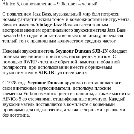
Alnico 5, сопротивление – 9.3k, цвет – черный.
С появлением Jazz Bass, музыкальный мир был потрясен
новым фантастическим тоном и возможностями инструмента.
Звукосниматель
Vintage Jazz Bass
является точным
воспроизведением оригинального звукоснимателя Jazz Bass
начала 60-х годов и остается верным оригиналу, передавая
теплый тон с правильным количеством средних частот.
Нековый звукосниматель
Seymour Duncan SJB-1N
обладает
полным звучанием с приятным, насыщенным низом. С
помощью RWRP - технике обратной намотки и обратной
полярности, при использовании вместе с бриджевым
звукоснимателем
SJB-1B
гул отсеивается.
С 1978 года
Seymour Duncan
вручную изготавливает все
свои винтажные звукосниматели, используя плоские
элементы Forbon нужного цвета и толщины, а также магниты
AlNiCo 5 со стержнями, отшлифованные вручную. Каждый
звукосниматель поставляется в комплекте с вощеными
проводами для подключения, а также с черными крышками
без логотипа.