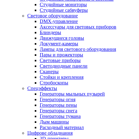
Студийные мониторы
Студийные сабвуферы
Световое оборудование
DMX-управление
Аксессуары для световых приборов
Блиндеры
Движущиеся головы
Документ-камеры
Лампы для светового оборудования
Пары и прожекторы
Световые приборы
Светодиодные панели
Сканеры
Стойки и крепления
Стробоскопы
Спецэффекты
Генераторы мыльных пузырей
Генераторы огня
Генераторы пены
Генераторы снега
Генераторы тумана
Дым машины
Расходный материал
Цифрове обладнання
3D-принтеры