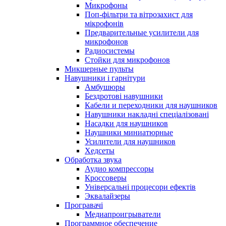
Микрофоны
Поп-фільтри та вітрозахист для
мікрофонів
Предварительные усилители для
микрофонов
Радиосистемы
Стойки для микрофонов
Микшерные пульты
Навушники і гарнітури
Амбушюры
Бездротові навушники
Кабели и переходники для наушников
Навушники накладні спеціалізовані
Насадки для наушников
Наушники миниатюрные
Усилители для наушников
Хедсеты
Обработка звука
Аудио компрессоры
Кроссоверы
Універсальні процесори ефектів
Эквалайзеры
Програвачі
Медиапроигрыватели
Программное обеспечение