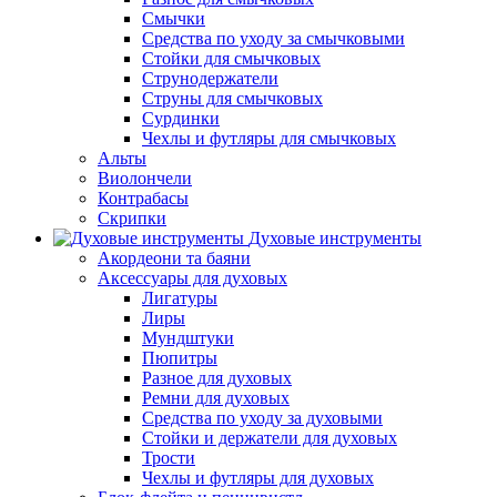
Смычки
Средства по уходу за смычковыми
Стойки для смычковых
Струнодержатели
Струны для смычковых
Сурдинки
Чехлы и футляры для смычковых
Альты
Виолончели
Контрабасы
Скрипки
Духовые инструменты
Акордеони та баяни
Аксессуары для духовых
Лигатуры
Лиры
Мундштуки
Пюпитры
Разное для духовых
Ремни для духовых
Средства по уходу за духовыми
Стойки и держатели для духовых
Трости
Чехлы и футляры для духовых