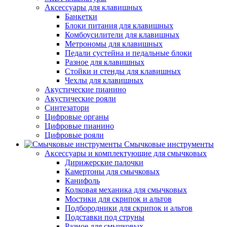
Аксессуары для клавишных
Банкетки
Блоки питания для клавишных
Комбоусилители для клавишных
Метрономы для клавишных
Педали сустейна и педальные блоки
Разное для клавишных
Стойки и стенды для клавишных
Чехлы для клавишных
Акустические пианино
Акустические рояли
Синтезатори
Цифровые органы
Цифровые пианино
Цифровые рояли
Смычковые инструменты
Аксессуары и комплектующие для смычковых
Дирижерские палочки
Камертоны для смычковых
Канифоль
Колковая механика для смычковых
Мостики для скрипок и альтов
Подбородники для скрипок и альтов
Подставки под струны
Разное для смычковых