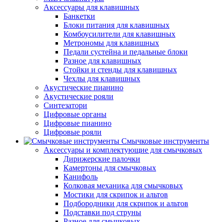
Аксессуары для клавишных
Банкетки
Блоки питания для клавишных
Комбоусилители для клавишных
Метрономы для клавишных
Педали сустейна и педальные блоки
Разное для клавишных
Стойки и стенды для клавишных
Чехлы для клавишных
Акустические пианино
Акустические рояли
Синтезатори
Цифровые органы
Цифровые пианино
Цифровые рояли
Смычковые инструменты
Аксессуары и комплектующие для смычковых
Дирижерские палочки
Камертоны для смычковых
Канифоль
Колковая механика для смычковых
Мостики для скрипок и альтов
Подбородники для скрипок и альтов
Подставки под струны
Разное для смычковых