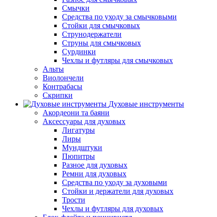
Смычки
Средства по уходу за смычковыми
Стойки для смычковых
Струнодержатели
Струны для смычковых
Сурдинки
Чехлы и футляры для смычковых
Альты
Виолончели
Контрабасы
Скрипки
Духовые инструменты
Акордеони та баяни
Аксессуары для духовых
Лигатуры
Лиры
Мундштуки
Пюпитры
Разное для духовых
Ремни для духовых
Средства по уходу за духовыми
Стойки и держатели для духовых
Трости
Чехлы и футляры для духовых