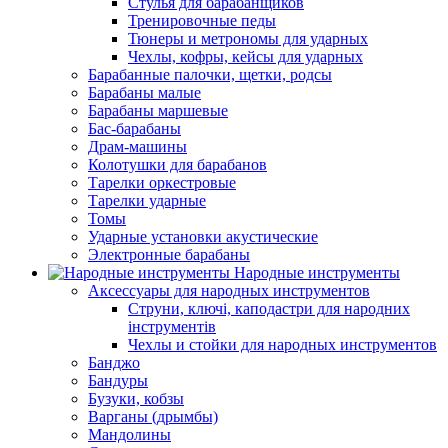
Стулья для барабанщиков
Тренировочные педы
Тюнеры и метрономы для ударных
Чехлы, кофры, кейсы для ударных
Барабанные палочки, щетки, родсы
Барабаны малые
Барабаны маршевые
Бас-барабаны
Драм-машины
Колотушки для барабанов
Тарелки оркестровые
Тарелки ударные
Томы
Ударные установки акустические
Электронные барабаны
Народные инструменты
Аксессуары для народных инструментов
Струни, ключі, каподастри для народних
інструментів
Чехлы и стойки для народных инструментов
Банджо
Бандуры
Бузуки, кобзы
Варганы (дрымбы)
Мандолины