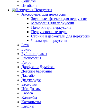
Сопилки
Цимбали
Перкуссия
Аксессуары для перкуссии
Звуковые эффекты для перкуссии
Мембраны для перкуссии
Палочки для перкуссии
Перкуссионные педы
Стойки и держатели для перкуссии
Чехлы для перкуссии
Бата
Бонго
Бубны и драмы
Глюкофоны
Гуиро
Дарбуки и Думбеки
Детские барабаны
Джембе
Диджериду
Звоночки
Ибо Драмы
Кабаса
Калимбы
Кастаньеты
Кахоны