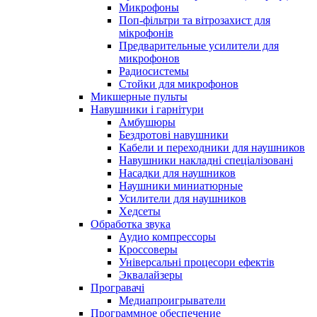
Микрофоны
Поп-фільтри та вітрозахист для
мікрофонів
Предварительные усилители для
микрофонов
Радиосистемы
Стойки для микрофонов
Микшерные пульты
Навушники і гарнітури
Амбушюры
Бездротові навушники
Кабели и переходники для наушников
Навушники накладні спеціалізовані
Насадки для наушников
Наушники миниатюрные
Усилители для наушников
Хедсеты
Обработка звука
Аудио компрессоры
Кроссоверы
Універсальні процесори ефектів
Эквалайзеры
Програвачі
Медиапроигрыватели
Программное обеспечение