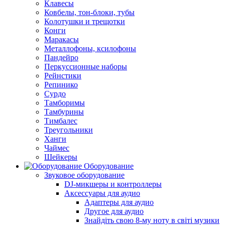
Клавесы
Ковбелы, тон-блоки, тубы
Колотушки и трещотки
Конги
Маракасы
Металлофоны, ксилофоны
Пандейро
Перкуссионные наборы
Рейнстики
Репинико
Сурдо
Тамборимы
Тамбурины
Тимбалес
Треугольники
Ханги
Чаймес
Шейкеры
Оборудование
Звуковое оборудование
DJ-микшеры и контроллеры
Аксессуары для аудио
Адаптеры для аудио
Другое для аудио
Знайдіть свою 8-му ноту в світі музики