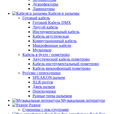
Дезинфекторы
Ламинаторы
Кабеля и разъемы
Готовый кабель
Готовий Кабель DMX
Другой кабель
Инструментальный кабель
Кабель акустическая
Коммутационный кабель
Микрофонные кабели
Мультикор
Кабель в бухте / пометрово
Акустический кабель пометрово
Кабель инструментальный пометрово
Кабель микрофонный пометрово
Роз'єми і перехідники
SPEAKON-разъем
XLR-роз'єм
Джек-разъем
Переходники
Разные типы разъемов
Музыкальная литература
Разное
Сувениры с рок-группами