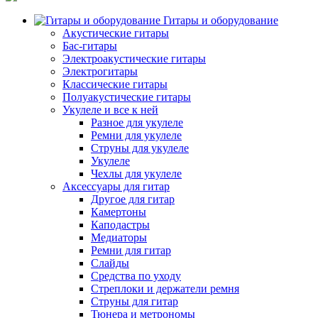
Гитары и оборудование
Акустические гитары
Бас-гитары
Электроакустические гитары
Электрогитары
Классические гитары
Полуакустические гитары
Укулеле и все к ней
Разное для укулеле
Ремни для укулеле
Струны для укулеле
Укулеле
Чехлы для укулеле
Аксессуары для гитар
Другое для гитар
Камертоны
Каподастры
Медиаторы
Ремни для гитар
Слайды
Средства по уходу
Стреплоки и держатели ремня
Струны для гитар
Тюнера и метрономы