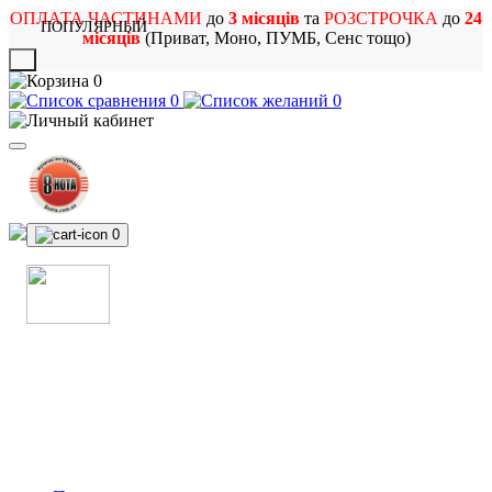
ОПЛАТА ЧАСТИНАМИ
до
3 місяців
та
РОЗСТРОЧКА
до
24
ПОПУЛЯРНЫЙ
місяців
(Приват, Моно, ПУМБ, Сенс тощо)
X
0
0
0
0
МАГАЗИН
МУЗИЧНИХ ІНСТРУМЕНТІВ
ТА РОК АТРИБУТИКИ