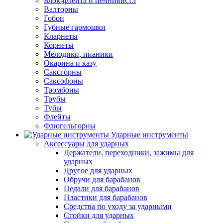
Блок-флейта и пеннивистл
Валторны
Гобои
Губные гармошки
Кларнеты
Корнеты
Мелодики, пианики
Окарина и казу
Саксгорны
Саксофоны
Тромбоны
Трубы
Тубы
Флейты
Флюгельгорны
Ударные инструменты
Аксессуары для ударных
Держатели, переходники, зажимы для
ударных
Другое для ударных
Обручи для барабанов
Педали для барабанов
Пластики для барабанов
Средства по уходу за ударными
Стойки для ударных