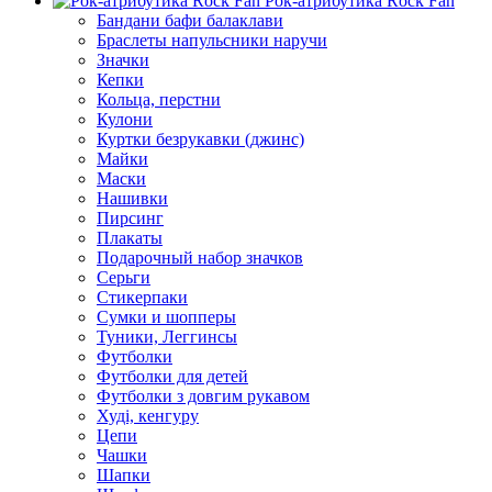
Рок-атрибутика Rock Fan
Бандани бафи балаклави
Браслеты напульсники наручи
Значки
Кепки
Кольца, перстни
Кулони
Куртки безрукавки (джинс)
Майки
Маски
Нашивки
Пирсинг
Плакаты
Подарочный набор значков
Серьги
Стикерпаки
Сумки и шопперы
Туники, Леггинсы
Футболки
Футболки для детей
Футболки з довгим рукавом
Худі, кенгуру
Цепи
Чашки
Шапки