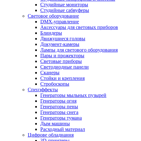
Студийные мониторы
Студийные сабвуферы
Световое оборудование
DMX-управление
Аксессуары для световых приборов
Блиндеры
Движущиеся головы
Документ-камеры
Лампы для светового оборудования
Пары и прожекторы
Световые приборы
Светодиодные панели
Сканеры
Стойки и крепления
Стробоскопы
Спецэффекты
Генераторы мыльных пузырей
Генераторы огня
Генераторы пены
Генераторы снега
Генераторы тумана
Дым машины
Расходный материал
Цифрове обладнання
3D-принтеры