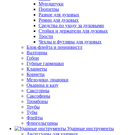
Мундштуки
Пюпитры
Разное для духовых
Ремни для духовых
Средства по уходу за духовыми
Стойки и держатели для духовых
Трости
Чехлы и футляры для духовых
Блок-флейта и пеннивистл
Валторны
Гобои
Губные гармошки
Кларнеты
Корнеты
Мелодики, пианики
Окарина и казу
Саксгорны
Саксофоны
Тромбоны
Трубы
Тубы
Флейты
Флюгельгорны
Ударные инструменты
Аксессуары для ударных