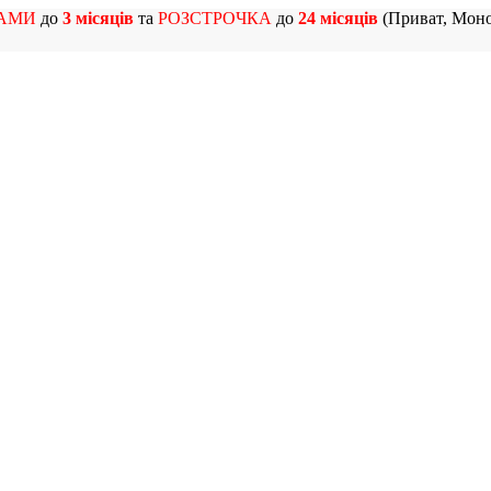
АМИ
до
3 місяців
та
РОЗСТРОЧКА
до
24 місяців
(Приват, Моно