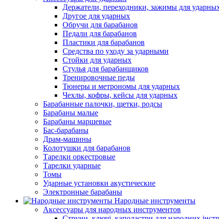
Держатели, переходники, зажимы для ударны
Другое для ударных
Обручи для барабанов
Педали для барабанов
Пластики для барабанов
Средства по уходу за ударными
Стойки для ударных
Стулья для барабанщиков
Тренировочные педы
Тюнеры и метрономы для ударных
Чехлы, кофры, кейсы для ударных
Барабанные палочки, щетки, родсы
Барабаны малые
Барабаны маршевые
Бас-барабаны
Драм-машины
Колотушки для барабанов
Тарелки оркестровые
Тарелки ударные
Томы
Ударные установки акустические
Электронные барабаны
Народные инструменты
Аксессуары для народных инструментов
Струни, ключі, каподастри для народних інст