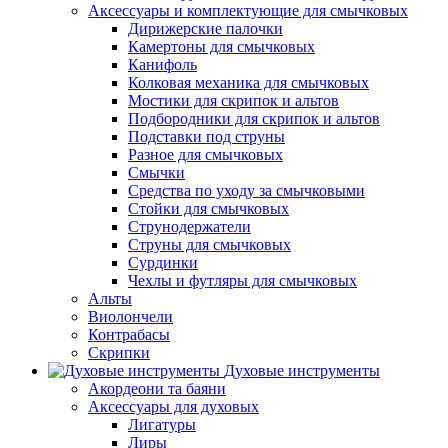
Аксессуары и комплектующие для смычковых
Дирижерские палочки
Камертоны для смычковых
Канифоль
Колковая механика для смычковых
Мостики для скрипок и альтов
Подбородники для скрипок и альтов
Подставки под струны
Разное для смычковых
Смычки
Средства по уходу за смычковыми
Стойки для смычковых
Струнодержатели
Струны для смычковых
Сурдинки
Чехлы и футляры для смычковых
Альты
Виолончели
Контрабасы
Скрипки
Духовые инструменты
Акордеони та баяни
Аксессуары для духовых
Лигатуры
Лиры