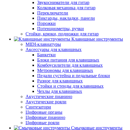
Звукосниматели для гитар
Колковая механика для гитар
Переключатели
Пикгарды, накладки, панели
Порожки
Потенциометры, ручки
Стойки, крюки, подножки для гитар
Клавишные инструменты
MIDI-клавиатуры
Аксессуары для клавишных
Банкетки
Блоки питания для клавишных
Комбоусилители для клавишных
Метрономы для клавишных
Педали сустейна и педальные блоки
Разное для клавишных
Стойки и стенды для клавишных
Чехлы для клавишных
Акустические пианино
Акустические рояли
Синтезатори
Цифровые органы
Цифровые пианино
Цифровые рояли
Смычковые инструменты