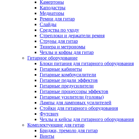
Камертоны
Каподастры
Медиаторы
Ремни для гитар
Слайды
Средства по уходу
Стреплоки и держатели ремня
Струны для гитар
Тюнера и метрономы
Чехлы и кофры для гитар
Гитарное оборудование
Блоки питания для гитарного оборудования
Гитарные кабинеты
Гитарные комбоусилители
Гитарные педали эффектов
Гитарные предусилители
Гитарные процессоры эффектов
Гитарные усилители (головы)
Лампы для ламповых усилителей
Стойки для гитарного оборудования
Футсвич
Чехлы и кейсы для гитарного оборудования
Комплектующие для гитар
Бриджи, тремоло для гитар
Винты