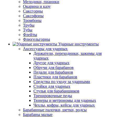
Мелодики, пианики
Окарина и казу
Саксгорны
Саксофоны
Тромбоны
Трубы
Тубы
Флейты
Флюгельгорны
Ударные инструменты
Аксессуары для ударных
Держатели, переходники, зажимы для
ударных
Другое для ударных
Обручи для барабанов
Педали для барабанов
Пластики для барабанов
Средства по уходу за ударными
Стойки для ударных
Стулья для барабанщиков
Тренировочные педы
Тюнеры и метрономы для ударных
Чехлы, кофры, кейсы для ударных
Барабанные палочки, щетки, родсы
Барабаны малые