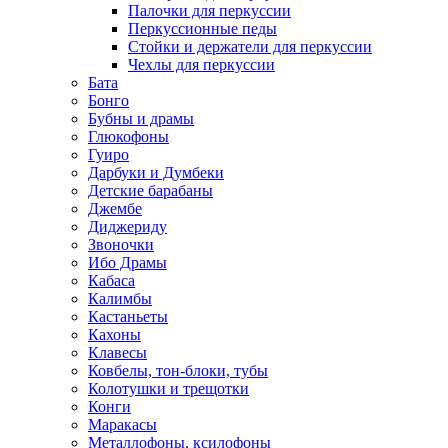
Палочки для перкуссии
Перкуссионные педы
Стойки и держатели для перкуссии
Чехлы для перкуссии
Бата
Бонго
Бубны и драмы
Глюкофоны
Гуиро
Дарбуки и Думбеки
Детские барабаны
Джембе
Диджериду
Звоночки
Ибо Драмы
Кабаса
Калимбы
Кастаньеты
Кахоны
Клавесы
Ковбелы, тон-блоки, тубы
Колотушки и трещотки
Конги
Маракасы
Металлофоны, ксилофоны