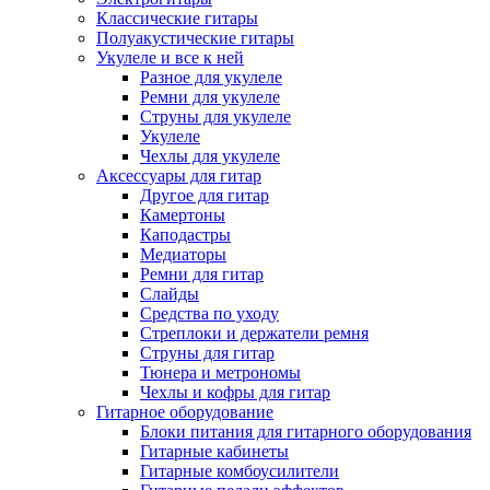
Классические гитары
Полуакустические гитары
Укулеле и все к ней
Разное для укулеле
Ремни для укулеле
Струны для укулеле
Укулеле
Чехлы для укулеле
Аксессуары для гитар
Другое для гитар
Камертоны
Каподастры
Медиаторы
Ремни для гитар
Слайды
Средства по уходу
Стреплоки и держатели ремня
Струны для гитар
Тюнера и метрономы
Чехлы и кофры для гитар
Гитарное оборудование
Блоки питания для гитарного оборудования
Гитарные кабинеты
Гитарные комбоусилители