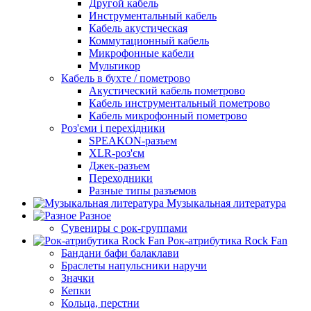
Другой кабель
Инструментальный кабель
Кабель акустическая
Коммутационный кабель
Микрофонные кабели
Мультикор
Кабель в бухте / пометрово
Акустический кабель пометрово
Кабель инструментальный пометрово
Кабель микрофонный пометрово
Роз'єми і перехідники
SPEAKON-разъем
XLR-роз'єм
Джек-разъем
Переходники
Разные типы разъемов
Музыкальная литература
Разное
Сувениры с рок-группами
Рок-атрибутика Rock Fan
Бандани бафи балаклави
Браслеты напульсники наручи
Значки
Кепки
Кольца, перстни