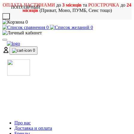
ОПЛАТА ЧАСТИНАМИ
до
3 місяців
та
РОЗСТРОЧКА
до
24
ПОПУЛЯРНЫЙ
місяців
(Приват, Моно, ПУМБ, Сенс тощо)
X
0
0
0
0
МАГАЗИН
МУЗИЧНИХ ІНСТРУМЕНТІВ
ТА РОК АТРИБУТИКИ
Про нас
Доставка и оплата
Бренды