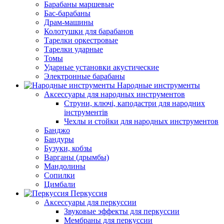
Барабаны маршевые
Бас-барабаны
Драм-машины
Колотушки для барабанов
Тарелки оркестровые
Тарелки ударные
Томы
Ударные установки акустические
Электронные барабаны
Народные инструменты
Аксессуары для народных инструментов
Струни, ключі, каподастри для народних
інструментів
Чехлы и стойки для народных инструментов
Банджо
Бандуры
Бузуки, кобзы
Варганы (дрымбы)
Мандолины
Сопилки
Цимбали
Перкуссия
Аксессуары для перкуссии
Звуковые эффекты для перкуссии
Мембраны для перкуссии