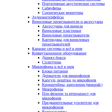
Портативные акустические системы
Сабвуферы
Сценические мониторы
Аудиоинтерфейсы
Виниловые проигрыватели и аксессуары
Аксессуары для винила
Виниловые пластинки
Виниловые проигрыватели
Картриджы для виниловых
проигрывателей
Караоке системы и всё к ним
Коммутационное оборудование
Директ-бокси
Сплиттеры
Микрофоны и всё к ним
Блоки питания
Держатели для микрофонов
Капсулі, решітки до мікрофонів
Кронштейны, крепления (микроф.)
Микрофоны
Поп-фільтри та вітрозахист для
мікрофонів
Предварительные усилители для
микрофонов
Радиосистемы