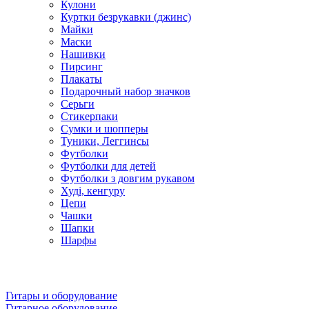
Кулони
Куртки безрукавки (джинс)
Майки
Маски
Нашивки
Пирсинг
Плакаты
Подарочный набор значков
Серьги
Стикерпаки
Сумки и шопперы
Туники, Леггинсы
Футболки
Футболки для детей
Футболки з довгим рукавом
Худі, кенгуру
Цепи
Чашки
Шапки
Шарфы
Гитары и оборудование
Гитарное оборудование