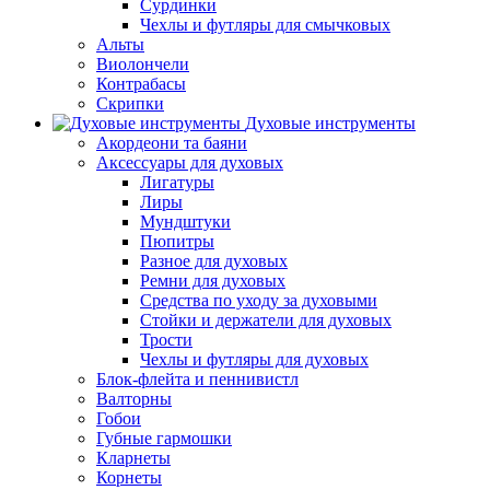
Сурдинки
Чехлы и футляры для смычковых
Альты
Виолончели
Контрабасы
Скрипки
Духовые инструменты
Акордеони та баяни
Аксессуары для духовых
Лигатуры
Лиры
Мундштуки
Пюпитры
Разное для духовых
Ремни для духовых
Средства по уходу за духовыми
Стойки и держатели для духовых
Трости
Чехлы и футляры для духовых
Блок-флейта и пеннивистл
Валторны
Гобои
Губные гармошки
Кларнеты
Корнеты