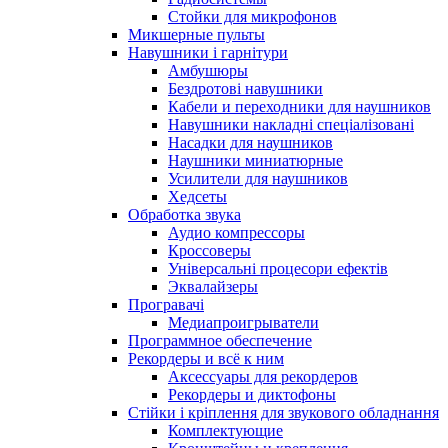
Стойки для микрофонов
Микшерные пульты
Навушники і гарнітури
Амбушюры
Бездротові навушники
Кабели и переходники для наушников
Навушники накладні спеціалізовані
Насадки для наушников
Наушники миниатюрные
Усилители для наушников
Хедсеты
Обработка звука
Аудио компрессоры
Кроссоверы
Універсальні процесори ефектів
Эквалайзеры
Програвачі
Медиапроигрыватели
Программное обеспечение
Рекордеры и всё к ним
Аксессуары для рекордеров
Рекордеры и диктофоны
Стійки і кріплення для звукового обладнання
Комплектующие