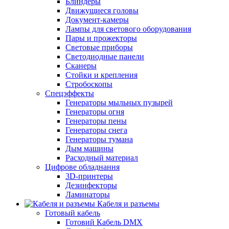
Блиндеры
Движущиеся головы
Документ-камеры
Лампы для светового оборудования
Пары и прожекторы
Световые приборы
Светодиодные панели
Сканеры
Стойки и крепления
Стробоскопы
Спецэффекты
Генераторы мыльных пузырей
Генераторы огня
Генераторы пены
Генераторы снега
Генераторы тумана
Дым машины
Расходный материал
Цифрове обладнання
3D-принтеры
Дезинфекторы
Ламинаторы
Кабеля и разъемы
Готовый кабель
Готовий Кабель DMX