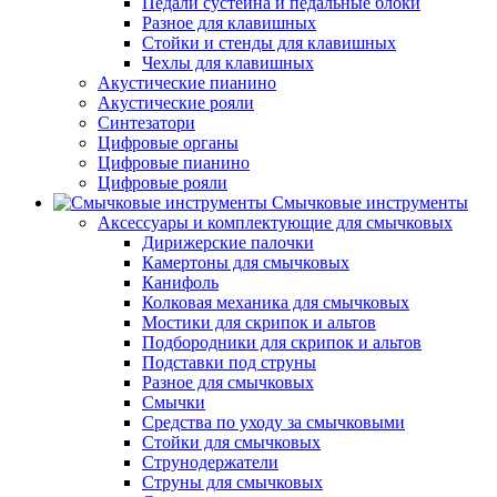
Педали сустейна и педальные блоки
Разное для клавишных
Стойки и стенды для клавишных
Чехлы для клавишных
Акустические пианино
Акустические рояли
Синтезатори
Цифровые органы
Цифровые пианино
Цифровые рояли
Смычковые инструменты
Аксессуары и комплектующие для смычковых
Дирижерские палочки
Камертоны для смычковых
Канифоль
Колковая механика для смычковых
Мостики для скрипок и альтов
Подбородники для скрипок и альтов
Подставки под струны
Разное для смычковых
Смычки
Средства по уходу за смычковыми
Стойки для смычковых
Струнодержатели
Струны для смычковых