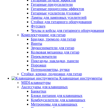
Гитарные педали эффектов
Гитарные предусилители
Гитарные процессоры эффектов
Гитарные усилители (головы)
Лампы для ламповых усилителей
Стойки для гитарного оборудования
Футсвич
Чехлы и кейсы для гитарного оборудования
Комплектующие для гитар
Бриджи, тремоло для гитар
Винты
Звукосниматели для гитар
Колковая механика для гитар
Переключатели
Пикгарды, накладки, панели
Порожки
Потенциометры, ручки
Стойки, крюки, подножки для гитар
Клавишные инструменты
MIDI-клавиатуры
Аксессуары для клавишных
Банкетки
Блоки питания для клавишных
Комбоусилители для клавишных
Метрономы для клавишных