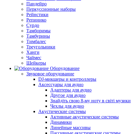
Пандейро
Перкуссионные наборы
Рейнстики
Репинико
Сурдо
Тамборимы
Тамбурины
Тимбалес
Треугольники
Ханги
Чаймес
Шейкеры
Оборудование
Звуковое оборудование
DJ-микшеры и контроллеры
Аксессуары для аудио
Адаптеры для аудио
Другое для аудио
Знайдіть свою 8-му ноту в світі музики
Чехлы для аудио
Акустические системы
Активные акустические системы
Динамики
Линейные массивы
Пассивные акустические системы