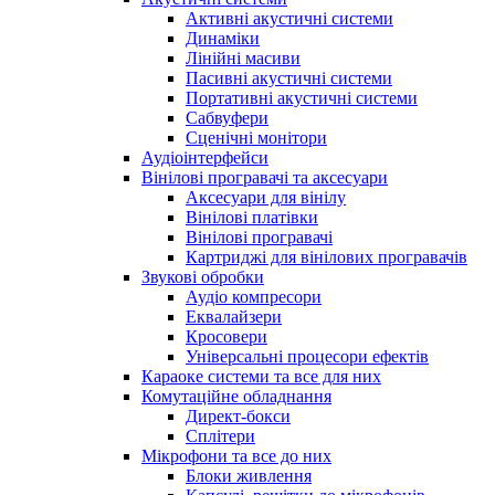
Активні акустичні системи
Динаміки
Лінійні масиви
Пасивні акустичні системи
Портативні акустичні системи
Сабвуфери
Сценічні монітори
Аудіоінтерфейси
Вінілові програвачі та аксесуари
Аксесуари для вінілу
Вінілові платівки
Вінілові програвачі
Картриджі для вінілових програвачів
Звукові обробки
Аудіо компресори
Еквалайзери
Кросовери
Універсальні процесори ефектів
Караоке системи та все для них
Комутаційне обладнання
Директ-бокси
Сплітери
Мікрофони та все до них
Блоки живлення