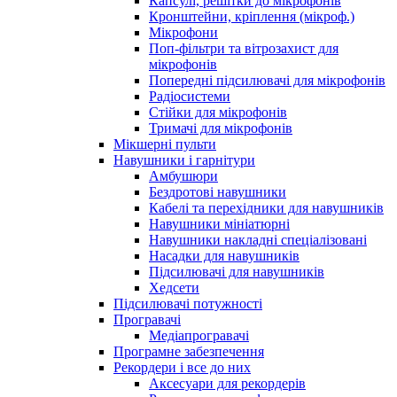
Капсулі, решітки до мікрофонів
Кронштейни, кріплення (мікроф.)
Мікрофони
Поп-фільтри та вітрозахист для
мікрофонів
Попередні підсилювачі для мікрофонів
Радіосистеми
Стійки для мікрофонів
Тримачі для мікрофонів
Мікшерні пульти
Навушники і гарнітури
Амбушюри
Бездротові навушники
Кабелі та перехідники для навушників
Навушники мініатюрні
Навушники накладні спеціалізовані
Насадки для навушників
Підсилювачі для навушників
Хедсети
Підсилювачі потужності
Програвачі
Медіапрогравачі
Програмне забезпечення
Рекордери і все до них
Аксесуари для рекордерів