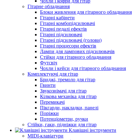
Чохли і кофри для гітар
Гітарне обладнання
Блоки живлення для гітарного обладнання
Гітарні кабінети
Гітарні комбопідсилювачі
Гітарні педалі ефектів
Гітарні підсилювачі
Гітарні підсилювачі (голови)
Гітарні процесори ефектів
Лампи для лампових підсилювачів
Стійки для гітарного обладнання
Футсвіч
Чохли і кейси для гітарного обладнання
Комплектуючі для гітар
Бриджі, тремоло для гітар
Гвинти
Звукознімачі для гітар
Кілкова механіка для гітар
Перемикачі
Пікгарди, накладки, панелі
Поріжки
Потенціометри, ручки
Стійки, гаки, підніжки для гітар
Клавішні інструменти
MIDI-клавіатури