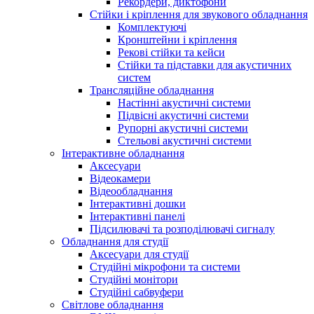
Рекордери, диктофони
Стійки і кріплення для звукового обладнання
Комплектуючі
Кронштейни і кріплення
Рекові стійки та кейси
Стійки та підставки для акустичних
систем
Трансляційне обладнання
Настінні акустичні системи
Підвісні акустичні системи
Рупорні акустичні системи
Стельові акустичні системи
Інтерактивне обладнання
Аксесуари
Відеокамери
Відеообладнання
Інтерактивні дошки
Інтерактивні панелі
Підсилювачі та розподілювачі сигналу
Обладнання для студії
Аксесуари для студії
Студійні мікрофони та системи
Студійні монітори
Студійні сабвуфери
Світлове обладнання