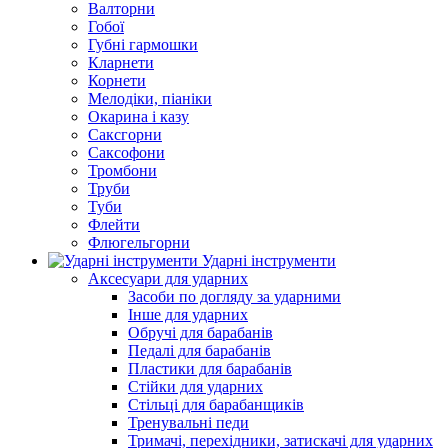
Валторни
Гобої
Губні гармошки
Кларнети
Корнети
Мелодіки, піаніки
Окарина і казу
Саксгорни
Саксофони
Тромбони
Труби
Туби
Флейти
Флюгельгорни
Ударні інструменти
Аксесуари для ударних
Засоби по догляду за ударними
Інше для ударних
Обручі для барабанів
Педалі для барабанів
Пластики для барабанів
Стійки для ударних
Стільці для барабанщиків
Тренувальні педи
Тримачі, перехідники, затискачі для ударних