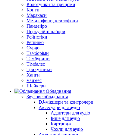
Колотушки та трещітки
Конги
Маракаси
Металофони, ксилофони
Пандейро
Перкусійні набори
Рейнстіки
Репініко
Сурдо
Тамборіми
Тамбурини
Тімбалес
Трикутники
Ханги
Чаймес
Шейкери
Обладнання
Звукове обладнання
DJ-мікшери та контролери
Аксесуари для аудіо
Адаптери для аудіо
Інше для аудіо
Картриджі
Чохли для аудіо
Акустичні системи