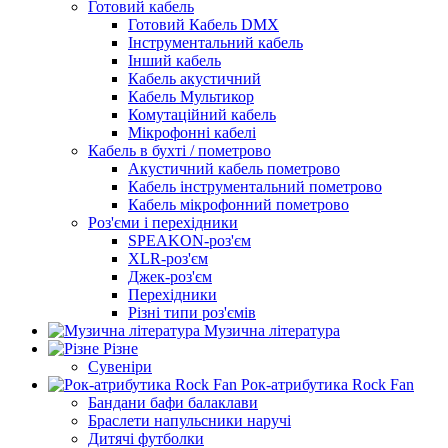
Готовий кабель
Готовий Кабель DMX
Інструментальний кабель
Інший кабель
Кабель акустичний
Кабель Мультикор
Комутаційний кабель
Мікрофонні кабелі
Кабель в бухті / пометрово
Акустичний кабель пометрово
Кабель інструментальний пометрово
Кабель мікрофонний пометрово
Роз'єми і перехідники
SPEAKON-роз'єм
XLR-роз'єм
Джек-роз'єм
Перехідники
Різні типи роз'ємів
Музична література
Різне
Сувеніри
Рок-атрибутика Rock Fan
Бандани бафи балаклави
Браслети напульсники наручі
Дитячі футболки