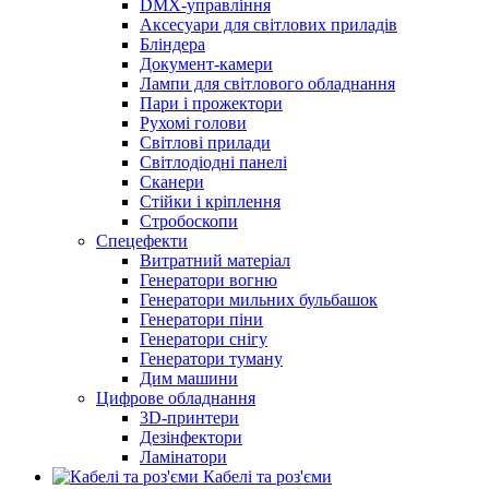
DMX-управління
Аксесуари для світлових приладів
Бліндера
Документ-камери
Лампи для світлового обладнання
Пари і прожектори
Рухомі голови
Світлові прилади
Світлодіодні панелі
Сканери
Стійки і кріплення
Стробоскопи
Спецефекти
Витратний матеріал
Генератори вогню
Генератори мильних бульбашок
Генератори піни
Генератори снігу
Генератори туману
Дим машини
Цифрове обладнання
3D-принтери
Дезінфектори
Ламінатори
Кабелі та роз'єми