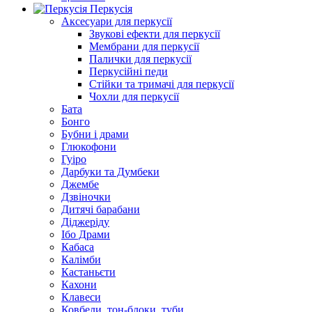
Перкусія
Аксесуари для перкусії
Звукові ефекти для перкусії
Мембрани для перкусії
Палички для перкусії
Перкусійні педи
Стійки та тримачі для перкусії
Чохли для перкусії
Бата
Бонго
Бубни і драми
Глюкофони
Гуіро
Дарбуки та Думбеки
Джембе
Дзвіночки
Дитячі барабани
Діджеріду
Ібо Драми
Кабаса
Калімби
Кастаньєти
Кахони
Клавеси
Ковбели, тон-блоки, туби