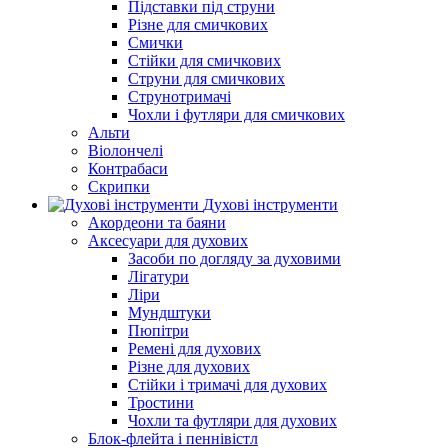
Підставки під струни
Різне для смичкових
Смички
Стійки для смичкових
Струни для смичкових
Струнотримачі
Чохли і футляри для смичкових
Альти
Віолончелі
Контрабаси
Скрипки
Духові інструменти
Акордеони та баяни
Аксесуари для духових
Засоби по догляду за духовими
Лігатури
Ліри
Мундштуки
Пюпітри
Ремені для духових
Різне для духових
Стійки і тримачі для духових
Тростини
Чохли та футляри для духових
Блок-флейта і пеннівістл