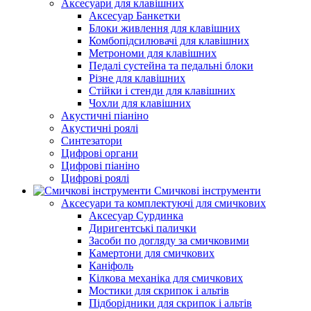
Аксесуари для клавішних
Аксесуар Банкетки
Блоки живлення для клавішних
Комбопідсилювачі для клавішних
Метрономи для клавішних
Педалі сустейна та педальні блоки
Різне для клавішних
Стійки і стенди для клавішних
Чохли для клавішних
Акустичні піаніно
Акустичні роялі
Синтезатори
Цифрові органи
Цифрові піаніно
Цифрові роялі
Смичкові інструменти
Аксесуари та комплектуючі для смичкових
Аксесуар Сурдинка
Диригентські палички
Засоби по догляду за смичковими
Камертони для смичкових
Каніфоль
Кілкова механіка для смичкових
Мостики для скрипок і альтів
Підборiдники для скрипок і альтів