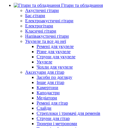
Гітари та обладнання
Акустичні гітари
Бас-гітари
Електроакустичні гітари
Електрогітари
Класичні гітари
Напівакустичні гітари
Укулеле та все до неї
Ремені для укулеле
Різне для укулеле
Струни для укулеле
Укулеле
Чохли для укулеле
Аксесуари для гітар
Засоби по догляду
Інше для гітар
Камертони
Каподастри
Медіатори
Ремені для гітар
Слайди
Стреплоки і тримачі для ременів
Струни для гітар
Тюнери і метрономи