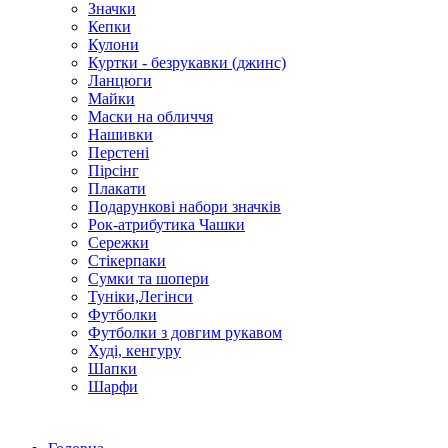
Значки
Кепки
Кулони
Куртки - безрукавки (джинс)
Ланцюги
Майки
Маски на обличчя
Нашивки
Перстені
Пірсінг
Плакати
Подарункові набори значків
Рок-атрибутика Чашки
Сережки
Стікерпаки
Сумки та шопери
Туніки,Легінси
Футболки
Футболки з довгим рукавом
Худі, кенгуру
Шапки
Шарфи