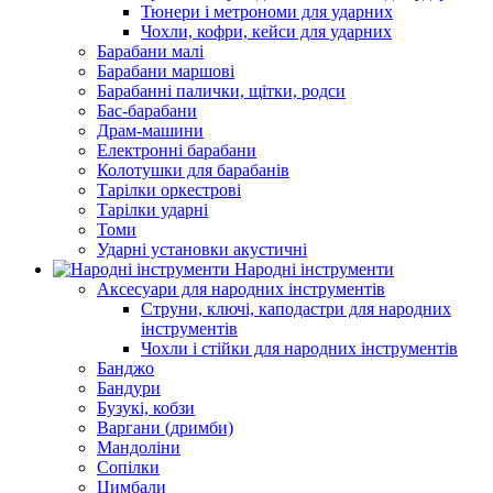
Тюнери і метрономи для ударних
Чохли, кофри, кейси для ударних
Барабани малі
Барабани маршові
Барабанні палички, щітки, родси
Бас-барабани
Драм-машини
Електронні барабани
Колотушки для барабанів
Тарілки оркестрові
Тарілки ударні
Томи
Ударні установки акустичні
Народні інструменти
Аксесуари для народних інструментів
Струни, ключі, каподастри для народних
інструментів
Чохли і стійки для народних інструментів
Банджо
Бандури
Бузукі, кобзи
Варгани (дримби)
Мандоліни
Сопілки
Цимбали