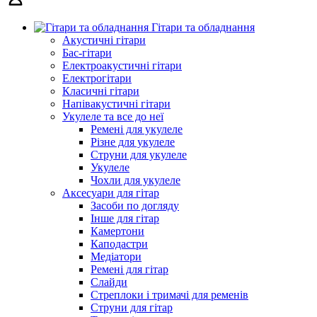
Гітари та обладнання
Акустичні гітари
Бас-гітари
Електроакустичні гітари
Електрогітари
Класичні гітари
Напівакустичні гітари
Укулеле та все до неї
Ремені для укулеле
Різне для укулеле
Струни для укулеле
Укулеле
Чохли для укулеле
Аксесуари для гітар
Засоби по догляду
Інше для гітар
Камертони
Каподастри
Медіатори
Ремені для гітар
Слайди
Стреплоки і тримачі для ременів
Струни для гітар