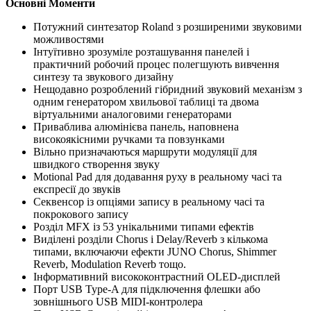
Основні Моменти
Потужний синтезатор Roland з розширеними звуковими
можливостями
Інтуїтивно зрозуміле розташування панелей і
практичний робочий процес полегшують вивчення
синтезу та звукового дизайну
Нещодавно розроблений гібридний звуковий механізм з
одним генератором хвильової таблиці та двома
віртуальними аналоговими генераторами
Приваблива алюмінієва панель, наповнена
високоякісними ручками та повзунками
Вільно призначаються маршрути модуляції для
швидкого створення звуку
Motional Pad для додавання руху в реальному часі та
експресії до звуків
Секвенсор із опціями запису в реальному часі та
покрокового запису
Розділ MFX із 53 унікальними типами ефектів
Виділені розділи Chorus і Delay/Reverb з кількома
типами, включаючи ефекти JUNO Chorus, Shimmer
Reverb, Modulation Reverb тощо.
Інформативний висококонтрастний OLED-дисплей
Порт USB Type-A для підключення флешки або
зовнішнього USB MIDI-контролера