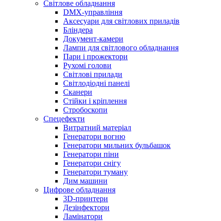
Світлове обладнання
DMX-управління
Аксесуари для світлових приладів
Бліндера
Документ-камери
Лампи для світлового обладнання
Пари і прожектори
Рухомі голови
Світлові прилади
Світлодіодні панелі
Сканери
Стійки і кріплення
Стробоскопи
Спецефекти
Витратний матеріал
Генератори вогню
Генератори мильних бульбашок
Генератори піни
Генератори снігу
Генератори туману
Дим машини
Цифрове обладнання
3D-принтери
Дезінфектори
Ламінатори