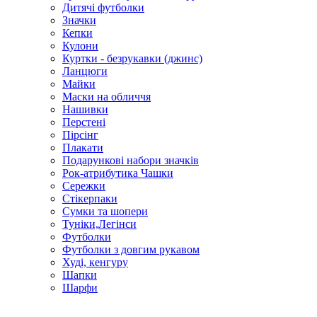
Дитячі футболки
Значки
Кепки
Кулони
Куртки - безрукавки (джинс)
Ланцюги
Майки
Маски на обличчя
Нашивки
Перстені
Пірсінг
Плакати
Подарункові набори значків
Рок-атрибутика Чашки
Сережки
Стікерпаки
Сумки та шопери
Туніки,Легінси
Футболки
Футболки з довгим рукавом
Худі, кенгуру
Шапки
Шарфи