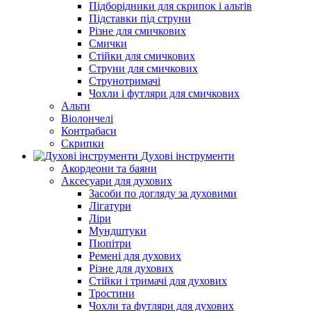
Підборiдники для скрипок і альтів
Підставки під струни
Різне для смичкових
Смички
Стійки для смичкових
Струни для смичкових
Струнотримачі
Чохли і футляри для смичкових
Альти
Віолончелі
Контрабаси
Скрипки
Духові інструменти
Акордеони та баяни
Аксесуари для духових
Засоби по догляду за духовими
Лігатури
Ліри
Мундштуки
Пюпітри
Ремені для духових
Різне для духових
Стійки і тримачі для духових
Тростини
Чохли та футляри для духових