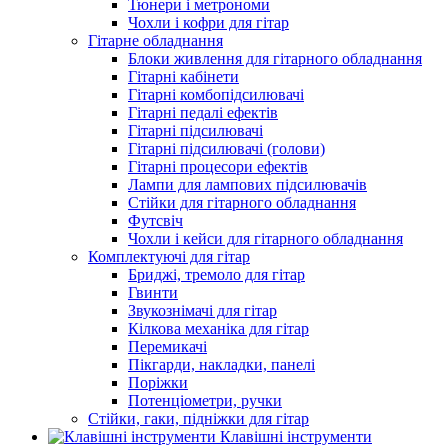
Тюнери і метрономи
Чохли і кофри для гітар
Гітарне обладнання
Блоки живлення для гітарного обладнання
Гітарні кабінети
Гітарні комбопідсилювачі
Гітарні педалі ефектів
Гітарні підсилювачі
Гітарні підсилювачі (голови)
Гітарні процесори ефектів
Лампи для лампових підсилювачів
Стійки для гітарного обладнання
Футсвіч
Чохли і кейси для гітарного обладнання
Комплектуючі для гітар
Бриджі, тремоло для гітар
Гвинти
Звукознімачі для гітар
Кілкова механіка для гітар
Перемикачі
Пікгарди, накладки, панелі
Поріжки
Потенціометри, ручки
Стійки, гаки, підніжки для гітар
Клавішні інструменти