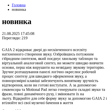
Головна
новинка
новинка
21.08.2025 17:45:08
Перегляди: 219
GAIA 2 відкриває двері до нескінченного всесвіту
натхненного створення звуку. Озброївшись потужним
гібридним синтезом, який поєднує хвильову таблицю та
віртуальний аналоговий синтез, ви можете швидко вивчити
основи, перш ніж вирушити на незвідану звукову територію.
Зручне розташування панелі логічно окреслює робочий
процес синтезу для швидкого оформлення звуку, а
повнорозмірні клавіші забезпечують виняткову зручність
відтворення, коли ви готові виступати. А за допомогою
секвенсора та Motional Pad легко генерувати складні звуки та
фрази, повні динамічного руху, і змінювати їх на
льоту. Відкрийте для себе форму звуку за допомогою GAIA 2 і
втілюйте всі свої музичні бачення в життя