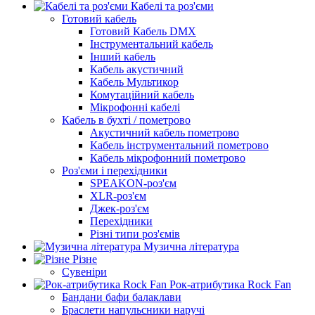
Кабелі та роз'єми
Готовий кабель
Готовий Кабель DMX
Інструментальний кабель
Інший кабель
Кабель акустичний
Кабель Мультикор
Комутаційний кабель
Мікрофонні кабелі
Кабель в бухті / пометрово
Акустичний кабель пометрово
Кабель інструментальний пометрово
Кабель мікрофонний пометрово
Роз'єми і перехідники
SPEAKON-роз'єм
XLR-роз'єм
Джек-роз'єм
Перехідники
Різні типи роз'ємів
Музична література
Різне
Сувеніри
Рок-атрибутика Rock Fan
Бандани бафи балаклави
Браслети напульсники наручі