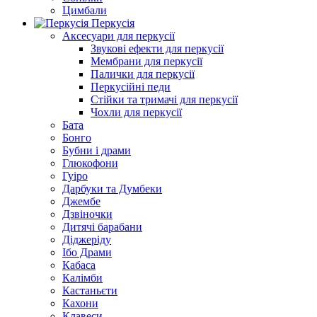
Цимбали
Перкусія
Аксесуари для перкусії
Звукові ефекти для перкусії
Мембрани для перкусії
Палички для перкусії
Перкусійні педи
Стійки та тримачі для перкусії
Чохли для перкусії
Бата
Бонго
Бубни і драми
Глюкофони
Гуіро
Дарбуки та Думбеки
Джембе
Дзвіночки
Дитячі барабани
Діджеріду
Ібо Драми
Кабаса
Калімби
Кастаньєти
Кахони
Клавеси