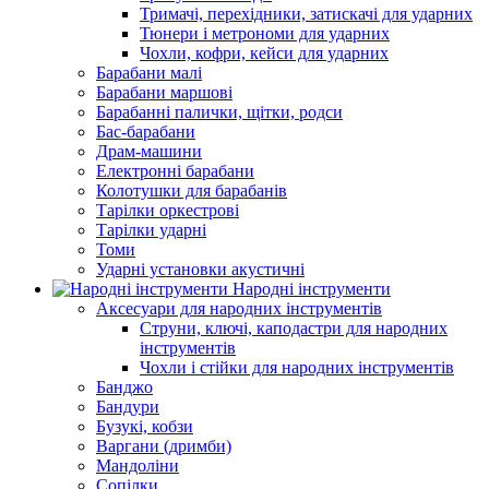
Тримачі, перехідники, затискачі для ударних
Тюнери і метрономи для ударних
Чохли, кофри, кейси для ударних
Барабани малі
Барабани маршові
Барабанні палички, щітки, родси
Бас-барабани
Драм-машини
Електронні барабани
Колотушки для барабанів
Тарілки оркестрові
Тарілки ударні
Томи
Ударні установки акустичні
Народні інструменти
Аксесуари для народних інструментів
Струни, ключі, каподастри для народних
інструментів
Чохли і стійки для народних інструментів
Банджо
Бандури
Бузукі, кобзи
Варгани (дримби)
Мандоліни
Сопілки