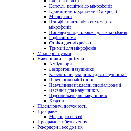
Блоки живлення
Капсулі, решітки до мікрофонів
Кронштейни, кріплення (мікроф.)
Мікрофони
Поп-фільтри та вітрозахист для
мікрофонів
Попередні підсилювачі для мікрофонів
Радіосистеми
Стійки для мікрофонів
Тримачі для мікрофонів
Мікшерні пульти
Навушники і гарнітури
Амбушюри
Бездротові навушники
Кабелі та перехідники для навушників
Навушники мініатюрні
Навушники накладні спеціалізовані
Насадки для навушників
Підсилювачі для навушників
Хедсети
Підсилювачі потужності
Програвачі
Медіапрогравачі
Програмне забезпечення
Рекордери і все до них