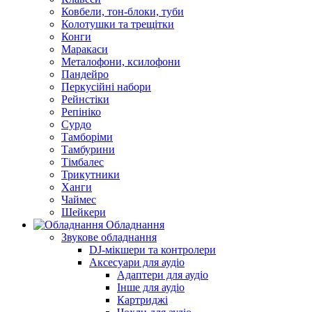
Ковбели, тон-блоки, туби
Колотушки та трещітки
Конги
Маракаси
Металофони, ксилофони
Пандейро
Перкусійні набори
Рейнстіки
Репініко
Сурдо
Тамборіми
Тамбурини
Тімбалес
Трикутники
Ханги
Чаймес
Шейкери
Обладнання
Звукове обладнання
DJ-мікшери та контролери
Аксесуари для аудіо
Адаптери для аудіо
Інше для аудіо
Картриджі