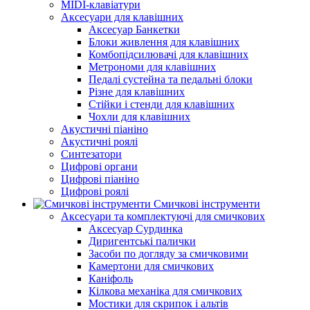
MIDI-клавіатури
Аксесуари для клавішних
Аксесуар Банкетки
Блоки живлення для клавішних
Комбопідсилювачі для клавішних
Метрономи для клавішних
Педалі сустейна та педальні блоки
Різне для клавішних
Стійки і стенди для клавішних
Чохли для клавішних
Акустичні піаніно
Акустичні роялі
Синтезатори
Цифрові органи
Цифрові піаніно
Цифрові роялі
Смичкові інструменти
Аксесуари та комплектуючі для смичкових
Аксесуар Сурдинка
Диригентські палички
Засоби по догляду за смичковими
Камертони для смичкових
Каніфоль
Кілкова механіка для смичкових
Мостики для скрипок і альтів