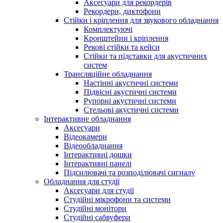
Аксесуари для рекордерів
Рекордери, диктофони
Стійки і кріплення для звукового обладнання
Комплектуючі
Кронштейни і кріплення
Рекові стійки та кейси
Стійки та підставки для акустичних
систем
Трансляційне обладнання
Настінні акустичні системи
Підвісні акустичні системи
Рупорні акустичні системи
Стельові акустичні системи
Інтерактивне обладнання
Аксесуари
Відеокамери
Відеообладнання
Інтерактивні дошки
Інтерактивні панелі
Підсилювачі та розподілювачі сигналу
Обладнання для студії
Аксесуари для студії
Студійні мікрофони та системи
Студійні монітори
Студійні сабвуфери