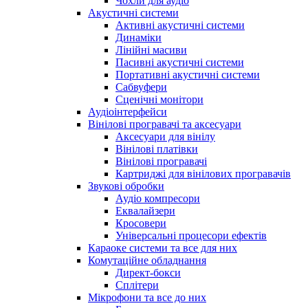
Чохли для аудіо
Акустичні системи
Активні акустичні системи
Динаміки
Лінійні масиви
Пасивні акустичні системи
Портативні акустичні системи
Сабвуфери
Сценічні монітори
Аудіоінтерфейси
Вінілові програвачі та аксесуари
Аксесуари для вінілу
Вінілові платівки
Вінілові програвачі
Картриджі для вінілових програвачів
Звукові обробки
Аудіо компресори
Еквалайзери
Кросовери
Універсальні процесори ефектів
Караоке системи та все для них
Комутаційне обладнання
Директ-бокси
Сплітери
Мікрофони та все до них