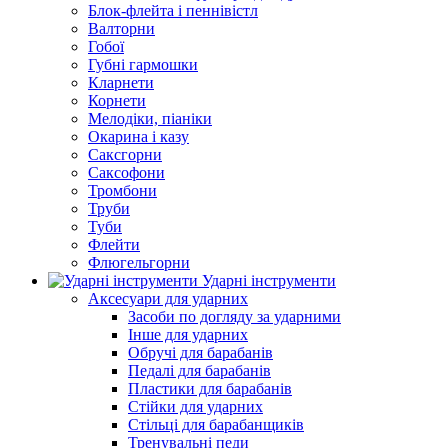
Блок-флейта і пеннівістл
Валторни
Гобої
Губні гармошки
Кларнети
Корнети
Мелодіки, піаніки
Окарина і казу
Саксгорни
Саксофони
Тромбони
Труби
Туби
Флейти
Флюгельгорни
Ударні інструменти
Аксесуари для ударних
Засоби по догляду за ударними
Інше для ударних
Обручі для барабанів
Педалі для барабанів
Пластики для барабанів
Стійки для ударних
Стільці для барабанщиків
Тренувальні педи