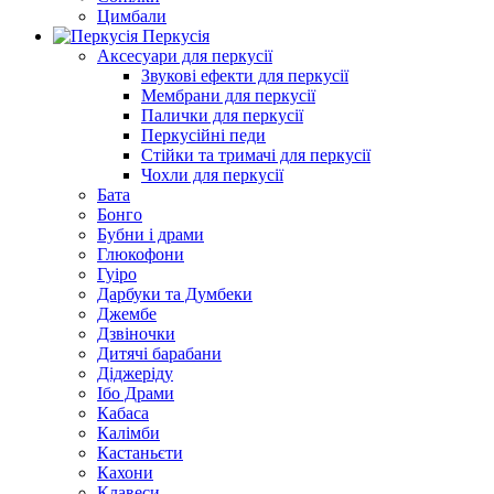
Цимбали
Перкусія
Аксесуари для перкусії
Звукові ефекти для перкусії
Мембрани для перкусії
Палички для перкусії
Перкусійні педи
Стійки та тримачі для перкусії
Чохли для перкусії
Бата
Бонго
Бубни і драми
Глюкофони
Гуіро
Дарбуки та Думбеки
Джембе
Дзвіночки
Дитячі барабани
Діджеріду
Ібо Драми
Кабаса
Калімби
Кастаньєти
Кахони
Клавеси