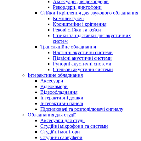
Аксесуари для рекордерів
Рекордери, диктофони
Стійки і кріплення для звукового обладнання
Комплектуючі
Кронштейни і кріплення
Рекові стійки та кейси
Стійки та підставки для акустичних
систем
Трансляційне обладнання
Настінні акустичні системи
Підвісні акустичні системи
Рупорні акустичні системи
Стельові акустичні системи
Інтерактивне обладнання
Аксесуари
Відеокамери
Відеообладнання
Інтерактивні дошки
Інтерактивні панелі
Підсилювачі та розподілювачі сигналу
Обладнання для студії
Аксесуари для студії
Студійні мікрофони та системи
Студійні монітори
Студійні сабвуфери