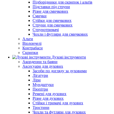
Підборiдники для скрипок і альтів
Підставки під струни
Різне для смичкових
Смички
Стійки для смичкових
Струни для смичкових
Струнотримачі
Чохли і футляри для смичкових
Альти
Віолончелі
Контрабаси
Скрипки
Духові інструменти
Акордеони та баяни
Аксесуари для духових
Засоби по догляду за духовими
Лігатури
Ліри
Мундштуки
Пюпітри
Ремені для духових
Різне для духових
Стійки і тримачі для духових
Тростини
Чохли та футляри для духових