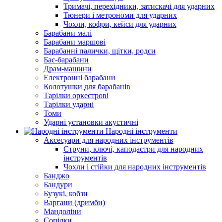
Тримачі, перехідники, затискачі для ударних
Тюнери і метрономи для ударних
Чохли, кофри, кейси для ударних
Барабани малі
Барабани маршові
Барабанні палички, щітки, родси
Бас-барабани
Драм-машини
Електронні барабани
Колотушки для барабанів
Тарілки оркестрові
Тарілки ударні
Томи
Ударні установки акустичні
Народні інструменти
Аксесуари для народних інструментів
Струни, ключі, каподастри для народних
інструментів
Чохли і стійки для народних інструментів
Банджо
Бандури
Бузукі, кобзи
Варгани (дримби)
Мандоліни
Сопілки