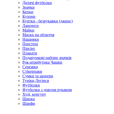
Дитячі футболки
Значки
Кепки
Кулони
Куртки - безрукавки (джинс)
Ланцюги
Майки
Маски на обличчя
Нашивки
Перстені
Пірсінг
Плакати
Подарункові набори значків
Рок-атрибутика Чашки
Сережки
Стікерпаки
Сумки та шопери
Туніки,Легінси
Футболки
Футболки з довгим рукавом
Худі, кенгуру
Шапки
Шарфи