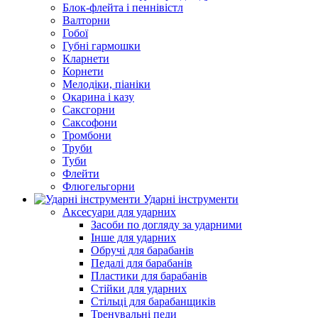
Блок-флейта і пеннівістл
Валторни
Гобої
Губні гармошки
Кларнети
Корнети
Мелодіки, піаніки
Окарина і казу
Саксгорни
Саксофони
Тромбони
Труби
Туби
Флейти
Флюгельгорни
Ударні інструменти
Аксесуари для ударних
Засоби по догляду за ударними
Інше для ударних
Обручі для барабанів
Педалі для барабанів
Пластики для барабанів
Стійки для ударних
Стільці для барабанщиків
Тренувальні педи