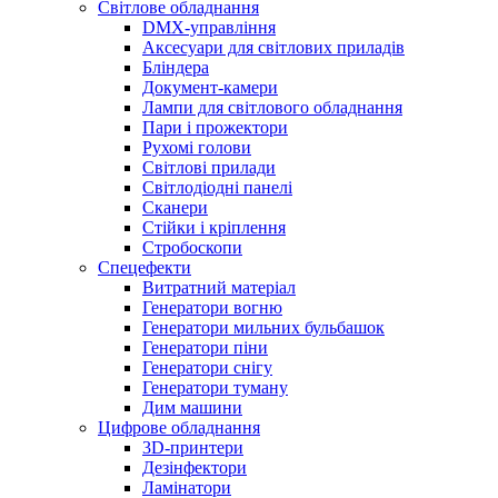
Світлове обладнання
DMX-управління
Аксесуари для світлових приладів
Бліндера
Документ-камери
Лампи для світлового обладнання
Пари і прожектори
Рухомі голови
Світлові прилади
Світлодіодні панелі
Сканери
Стійки і кріплення
Стробоскопи
Спецефекти
Витратний матеріал
Генератори вогню
Генератори мильних бульбашок
Генератори піни
Генератори снігу
Генератори туману
Дим машини
Цифрове обладнання
3D-принтери
Дезінфектори
Ламінатори