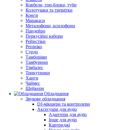
Ковбели, тон-блоки, туби
Колотушки та трещітки
Конги
Маракаси
Металофони, ксилофони
Пандейро
Перкусійні набори
Рейнстіки
Репініко
Сурдо
Тамборіми
Тамбурини
Тімбалес
Трикутники
Ханги
Чаймес
Шейкери
Обладнання
Звукове обладнання
DJ-мікшери та контролери
Аксесуари для аудіо
Адаптери для аудіо
Інше для аудіо
Картриджі