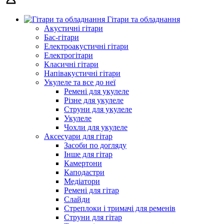
Гітари та обладнання
Акустичні гітари
Бас-гітари
Електроакустичні гітари
Електрогітари
Класичні гітари
Напівакустичні гітари
Укулеле та все до неї
Ремені для укулеле
Різне для укулеле
Струни для укулеле
Укулеле
Чохли для укулеле
Аксесуари для гітар
Засоби по догляду
Інше для гітар
Камертони
Каподастри
Медіатори
Ремені для гітар
Слайди
Стреплоки і тримачі для ременів
Струни для гітар