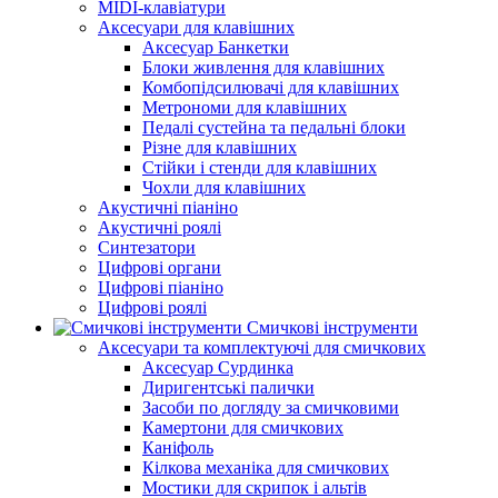
MIDI-клавіатури
Аксесуари для клавішних
Аксесуар Банкетки
Блоки живлення для клавішних
Комбопідсилювачі для клавішних
Метрономи для клавішних
Педалі сустейна та педальні блоки
Різне для клавішних
Стійки і стенди для клавішних
Чохли для клавішних
Акустичні піаніно
Акустичні роялі
Синтезатори
Цифрові органи
Цифрові піаніно
Цифрові роялі
Смичкові інструменти
Аксесуари та комплектуючі для смичкових
Аксесуар Сурдинка
Диригентські палички
Засоби по догляду за смичковими
Камертони для смичкових
Каніфоль
Кілкова механіка для смичкових
Мостики для скрипок і альтів