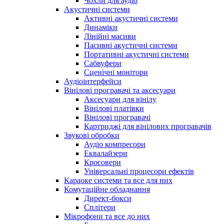
Чохли для аудіо
Акустичні системи
Активні акустичні системи
Динаміки
Лінійні масиви
Пасивні акустичні системи
Портативні акустичні системи
Сабвуфери
Сценічні монітори
Аудіоінтерфейси
Вінілові програвачі та аксесуари
Аксесуари для вінілу
Вінілові платівки
Вінілові програвачі
Картриджі для вінілових програвачів
Звукові обробки
Аудіо компресори
Еквалайзери
Кросовери
Універсальні процесори ефектів
Караоке системи та все для них
Комутаційне обладнання
Директ-бокси
Сплітери
Мікрофони та все до них