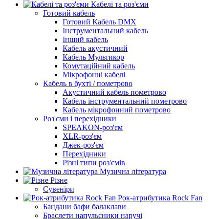
Кабелі та роз'єми
Готовий кабель
Готовий Кабель DMX
Інструментальний кабель
Інший кабель
Кабель акустичний
Кабель Мультикор
Комутаційний кабель
Мікрофонні кабелі
Кабель в бухті / пометрово
Акустичний кабель пометрово
Кабель інструментальний пометрово
Кабель мікрофонний пометрово
Роз'єми і перехідники
SPEAKON-роз'єм
XLR-роз'єм
Джек-роз'єм
Перехідники
Різні типи роз'ємів
Музична література
Різне
Сувеніри
Рок-атрибутика Rock Fan
Бандани бафи балаклави
Браслети напульсники наручі