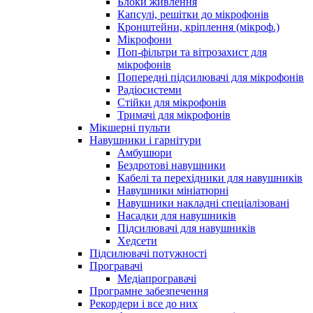
Блоки живлення
Капсулі, решітки до мікрофонів
Кронштейни, кріплення (мікроф.)
Мікрофони
Поп-фільтри та вітрозахист для
мікрофонів
Попередні підсилювачі для мікрофонів
Радіосистеми
Стійки для мікрофонів
Тримачі для мікрофонів
Мікшерні пульти
Навушники і гарнітури
Амбушюри
Бездротові навушники
Кабелі та перехідники для навушників
Навушники мініатюрні
Навушники накладні спеціалізовані
Насадки для навушників
Підсилювачі для навушників
Хедсети
Підсилювачі потужності
Програвачі
Медіапрогравачі
Програмне забезпечення
Рекордери і все до них