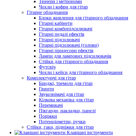
Тюнери і метрономи
Чохли і кофри для гітар
Гітарне обладнання
Блоки живлення для гітарного обладнання
Гітарні кабінети
Гітарні комбопідсилювачі
Гітарні педалі ефектів
Гітарні підсилювачі
Гітарні підсилювачі (голови)
Гітарні процесори ефектів
Лампи для лампових підсилювачів
Стійки для гітарного обладнання
Футсвіч
Чохли і кейси для гітарного обладнання
Комплектуючі для гітар
Бриджі, тремоло для гітар
Гвинти
Звукознімачі для гітар
Кілкова механіка для гітар
Перемикачі
Пікгарди, накладки, панелі
Поріжки
Потенціометри, ручки
Стійки, гаки, підніжки для гітар
Клавішні інструменти