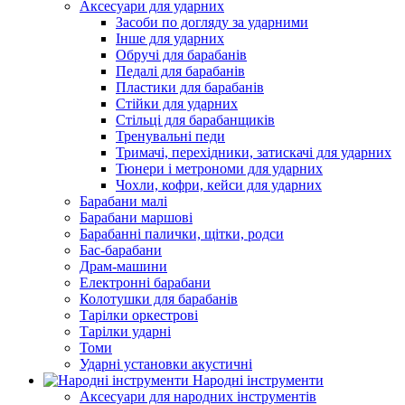
Аксесуари для ударних
Засоби по догляду за ударними
Інше для ударних
Обручі для барабанів
Педалі для барабанів
Пластики для барабанів
Стійки для ударних
Стільці для барабанщиків
Тренувальні педи
Тримачі, перехідники, затискачі для ударних
Тюнери і метрономи для ударних
Чохли, кофри, кейси для ударних
Барабани малі
Барабани маршові
Барабанні палички, щітки, родси
Бас-барабани
Драм-машини
Електронні барабани
Колотушки для барабанів
Тарілки оркестрові
Тарілки ударні
Томи
Ударні установки акустичні
Народні інструменти
Аксесуари для народних інструментів