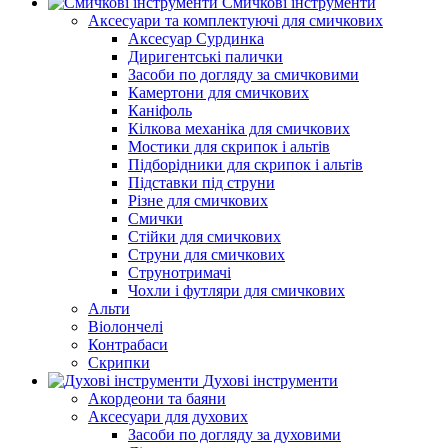
Смичкові інструменти
Аксесуари та комплектуючі для смичкових
Аксесуар Сурдинка
Диригентські палички
Засоби по догляду за смичковими
Камертони для смичкових
Каніфоль
Кілкова механіка для смичкових
Мостики для скрипок і альтів
Підборiдники для скрипок і альтів
Підставки під струни
Різне для смичкових
Смички
Стійки для смичкових
Струни для смичкових
Струнотримачі
Чохли і футляри для смичкових
Альти
Віолончелі
Контрабаси
Скрипки
Духові інструменти
Акордеони та баяни
Аксесуари для духових
Засоби по догляду за духовими