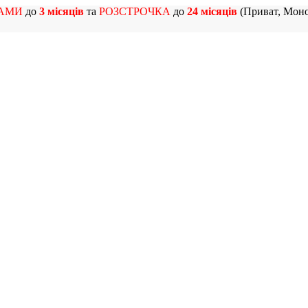
АМИ
до
3 місяців
та
РОЗСТРОЧКА
до
24 місяців
(Приват, Моно