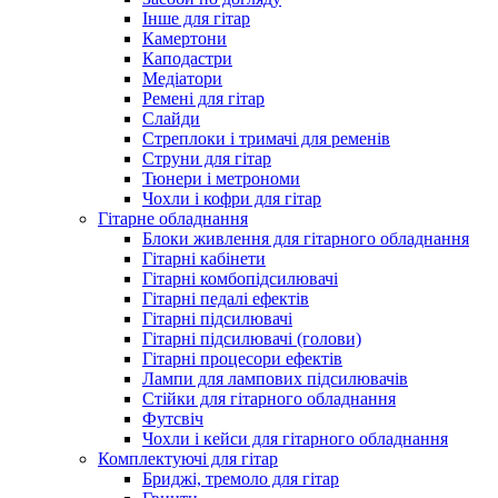
Інше для гітар
Камертони
Каподастри
Медіатори
Ремені для гітар
Слайди
Стреплоки і тримачі для ременів
Струни для гітар
Тюнери і метрономи
Чохли і кофри для гітар
Гітарне обладнання
Блоки живлення для гітарного обладнання
Гітарні кабінети
Гітарні комбопідсилювачі
Гітарні педалі ефектів
Гітарні підсилювачі
Гітарні підсилювачі (голови)
Гітарні процесори ефектів
Лампи для лампових підсилювачів
Стійки для гітарного обладнання
Футсвіч
Чохли і кейси для гітарного обладнання
Комплектуючі для гітар
Бриджі, тремоло для гітар