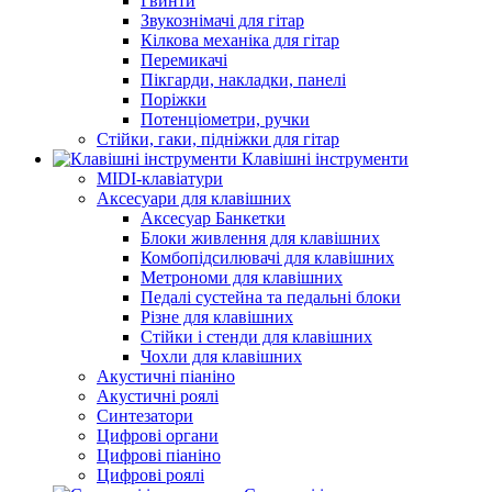
Гвинти
Звукознімачі для гітар
Кілкова механіка для гітар
Перемикачі
Пікгарди, накладки, панелі
Поріжки
Потенціометри, ручки
Стійки, гаки, підніжки для гітар
Клавішні інструменти
MIDI-клавіатури
Аксесуари для клавішних
Аксесуар Банкетки
Блоки живлення для клавішних
Комбопідсилювачі для клавішних
Метрономи для клавішних
Педалі сустейна та педальні блоки
Різне для клавішних
Стійки і стенди для клавішних
Чохли для клавішних
Акустичні піаніно
Акустичні роялі
Синтезатори
Цифрові органи
Цифрові піаніно
Цифрові роялі