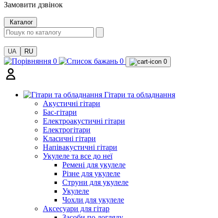
Замовити дзвінок
Каталог
UA
RU
0
0
0
Гітари та обладнання
Акустичні гітари
Бас-гітари
Електроакустичні гітари
Електрогітари
Класичні гітари
Напівакустичні гітари
Укулеле та все до неї
Ремені для укулеле
Різне для укулеле
Струни для укулеле
Укулеле
Чохли для укулеле
Аксесуари для гітар
Засоби по догляду