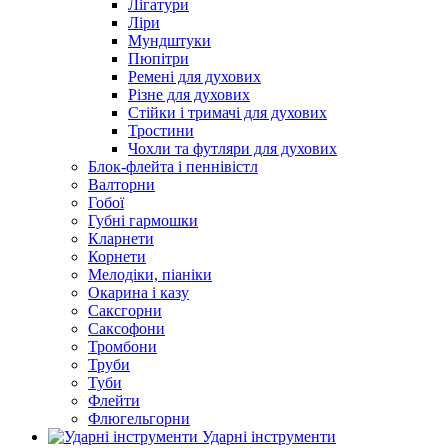
Лігатури
Ліри
Мундштуки
Пюпітри
Ремені для духових
Різне для духових
Стійки і тримачі для духових
Тростини
Чохли та футляри для духових
Блок-флейта і пеннівістл
Валторни
Гобої
Губні гармошки
Кларнети
Корнети
Мелодіки, піаніки
Окарина і казу
Саксгорни
Саксофони
Тромбони
Труби
Туби
Флейти
Флюгельгорни
Ударні інструменти