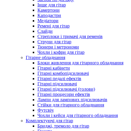
Інше для гітар
Камертони
Каподастри
Медіатори
Ремені для гітар
Слайди
Стреплоки і тримачі для ременів
Струни для гітар
Тюнери і метрономи
Чохли і кофри для гітар
Гітарне обладнання
Блоки живлення для гітарного обладнання
Гітарні кабінети
Гітарні комбопідсилювачі
Гітарні педалі ефектів
Гітарні підсилювачі
Гітарні підсилювачі (голови)
Гітарні процесори ефектів
Лампи для лампових підсилювачів
Стійки для гітарного обладнання
Футсвіч
Чохли і кейси для гітарного обладнання
Комплектуючі для гітар
Бриджі, тремоло для гітар