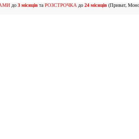
АМИ
до
3 місяців
та
РОЗСТРОЧКА
до
24 місяців
(Приват, Моно