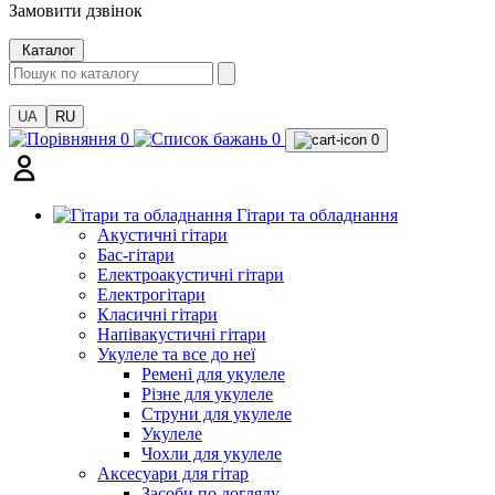
Замовити дзвінок
Каталог
UA
RU
0
0
0
Гітари та обладнання
Акустичні гітари
Бас-гітари
Електроакустичні гітари
Електрогітари
Класичні гітари
Напівакустичні гітари
Укулеле та все до неї
Ремені для укулеле
Різне для укулеле
Струни для укулеле
Укулеле
Чохли для укулеле
Аксесуари для гітар
Засоби по догляду