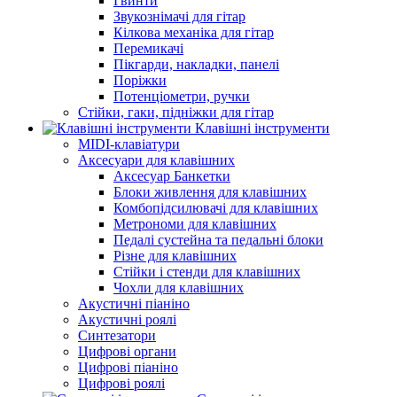
Гвинти
Звукознімачі для гітар
Кілкова механіка для гітар
Перемикачі
Пікгарди, накладки, панелі
Поріжки
Потенціометри, ручки
Стійки, гаки, підніжки для гітар
Клавішні інструменти
MIDI-клавіатури
Аксесуари для клавішних
Аксесуар Банкетки
Блоки живлення для клавішних
Комбопідсилювачі для клавішних
Метрономи для клавішних
Педалі сустейна та педальні блоки
Різне для клавішних
Стійки і стенди для клавішних
Чохли для клавішних
Акустичні піаніно
Акустичні роялі
Синтезатори
Цифрові органи
Цифрові піаніно
Цифрові роялі