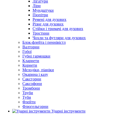
Лігатури
Ліри
Мундштуки
Пюпітри
Ремені для духових
Різне для духових
Стійки і тримачі для духових
Тростини
Чохли та футляри для духових
Блок-флейта і пеннівістл
Валторни
Гобої
Губні гармошки
Кларнети
Корнети
Мелодіки, піаніки
Окарина і казу
Саксгорни
Саксофони
Тромбони
Труби
Туби
Флейти
Флюгельгорни
Ударні інструменти