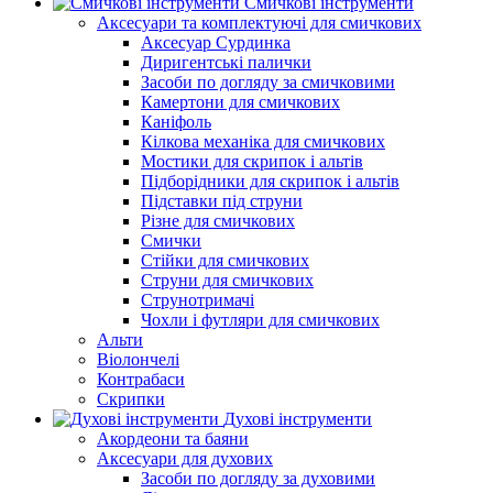
Смичкові інструменти
Аксесуари та комплектуючі для смичкових
Аксесуар Сурдинка
Диригентські палички
Засоби по догляду за смичковими
Камертони для смичкових
Каніфоль
Кілкова механіка для смичкових
Мостики для скрипок і альтів
Підборiдники для скрипок і альтів
Підставки під струни
Різне для смичкових
Смички
Стійки для смичкових
Струни для смичкових
Струнотримачі
Чохли і футляри для смичкових
Альти
Віолончелі
Контрабаси
Скрипки
Духові інструменти
Акордеони та баяни
Аксесуари для духових
Засоби по догляду за духовими