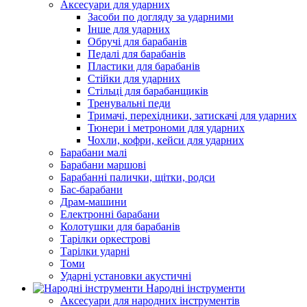
Аксесуари для ударних
Засоби по догляду за ударними
Інше для ударних
Обручі для барабанів
Педалі для барабанів
Пластики для барабанів
Стійки для ударних
Стільці для барабанщиків
Тренувальні педи
Тримачі, перехідники, затискачі для ударних
Тюнери і метрономи для ударних
Чохли, кофри, кейси для ударних
Барабани малі
Барабани маршові
Барабанні палички, щітки, родси
Бас-барабани
Драм-машини
Електронні барабани
Колотушки для барабанів
Тарілки оркестрові
Тарілки ударні
Томи
Ударні установки акустичні
Народні інструменти
Аксесуари для народних інструментів