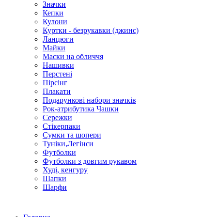
Значки
Кепки
Кулони
Куртки - безрукавки (джинс)
Ланцюги
Майки
Маски на обличчя
Нашивки
Перстені
Пірсінг
Плакати
Подарункові набори значків
Рок-атрибутика Чашки
Сережки
Стікерпаки
Сумки та шопери
Туніки,Легінси
Футболки
Футболки з довгим рукавом
Худі, кенгуру
Шапки
Шарфи