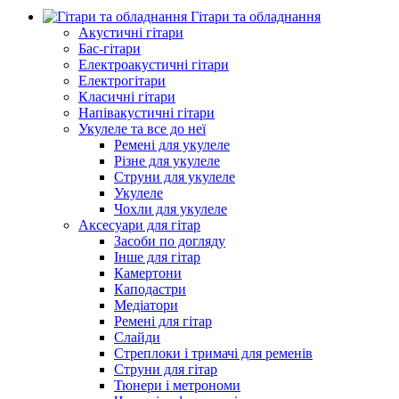
Гітари та обладнання
Акустичні гітари
Бас-гітари
Електроакустичні гітари
Електрогітари
Класичні гітари
Напівакустичні гітари
Укулеле та все до неї
Ремені для укулеле
Різне для укулеле
Струни для укулеле
Укулеле
Чохли для укулеле
Аксесуари для гітар
Засоби по догляду
Інше для гітар
Камертони
Каподастри
Медіатори
Ремені для гітар
Слайди
Стреплоки і тримачі для ременів
Струни для гітар
Тюнери і метрономи