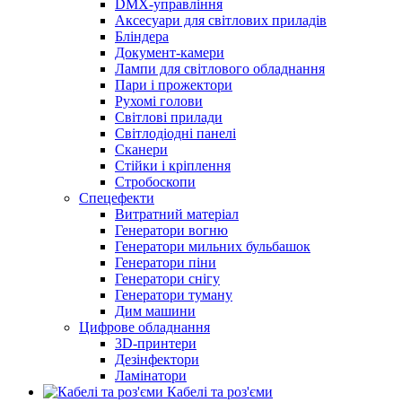
DMX-управління
Аксесуари для світлових приладів
Бліндера
Документ-камери
Лампи для світлового обладнання
Пари і прожектори
Рухомі голови
Світлові прилади
Світлодіодні панелі
Сканери
Стійки і кріплення
Стробоскопи
Спецефекти
Витратний матеріал
Генератори вогню
Генератори мильних бульбашок
Генератори піни
Генератори снігу
Генератори туману
Дим машини
Цифрове обладнання
3D-принтери
Дезінфектори
Ламінатори
Кабелі та роз'єми