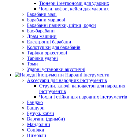
Тюнери і метрономи для ударних
Чохли, кофри, кейси для ударних
Барабани малі
Барабани маршові
Барабанні палички, щітки, родси
Бас-барабани
Драм-машини
Електронні барабани
Колотушки для барабанів
Тарілки оркестрові
Тарілки ударні
Томи
Ударні установки акустичні
Народні інструменти
Аксесуари для народних інструментів
Струни, ключі, каподастри для народних
інструментів
Чохли і стійки для народних інструментів
Банджо
Бандури
Бузукі, кобзи
Варгани (дримби)
Мандоліни
Сопілки
Цимбали