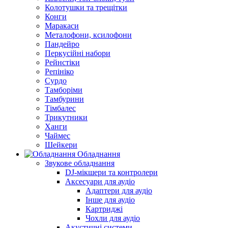
Колотушки та трещітки
Конги
Маракаси
Металофони, ксилофони
Пандейро
Перкусійні набори
Рейнстіки
Репініко
Сурдо
Тамборіми
Тамбурини
Тімбалес
Трикутники
Ханги
Чаймес
Шейкери
Обладнання
Звукове обладнання
DJ-мікшери та контролери
Аксесуари для аудіо
Адаптери для аудіо
Інше для аудіо
Картриджі
Чохли для аудіо
Акустичні системи