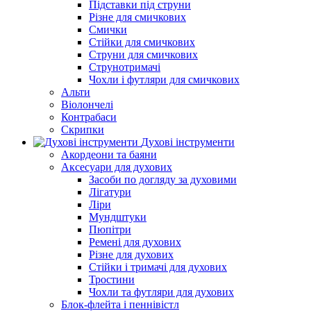
Підставки під струни
Різне для смичкових
Смички
Стійки для смичкових
Струни для смичкових
Струнотримачі
Чохли і футляри для смичкових
Альти
Віолончелі
Контрабаси
Скрипки
Духові інструменти
Акордеони та баяни
Аксесуари для духових
Засоби по догляду за духовими
Лігатури
Ліри
Мундштуки
Пюпітри
Ремені для духових
Різне для духових
Стійки і тримачі для духових
Тростини
Чохли та футляри для духових
Блок-флейта і пеннівістл