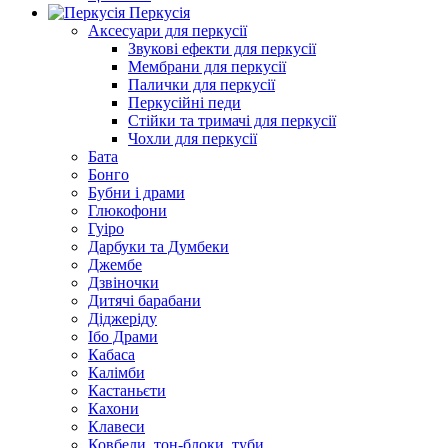
Перкусія
Аксесуари для перкусії
Звукові ефекти для перкусії
Мембрани для перкусії
Палички для перкусії
Перкусійні педи
Стійки та тримачі для перкусії
Чохли для перкусії
Бата
Бонго
Бубни і драми
Глюкофони
Гуіро
Дарбуки та Думбеки
Джембе
Дзвіночки
Дитячі барабани
Діджеріду
Ібо Драми
Кабаса
Калімби
Кастаньєти
Кахони
Клавеси
Ковбели, тон-блоки, туби