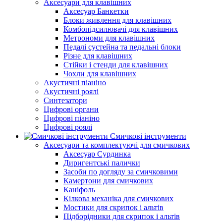
Аксесуари для клавішних
Аксесуар Банкетки
Блоки живлення для клавішних
Комбопідсилювачі для клавішних
Метрономи для клавішних
Педалі сустейна та педальні блоки
Різне для клавішних
Стійки і стенди для клавішних
Чохли для клавішних
Акустичні піаніно
Акустичні роялі
Синтезатори
Цифрові органи
Цифрові піаніно
Цифрові роялі
Смичкові інструменти
Аксесуари та комплектуючі для смичкових
Аксесуар Сурдинка
Диригентські палички
Засоби по догляду за смичковими
Камертони для смичкових
Каніфоль
Кілкова механіка для смичкових
Мостики для скрипок і альтів
Підборiдники для скрипок і альтів