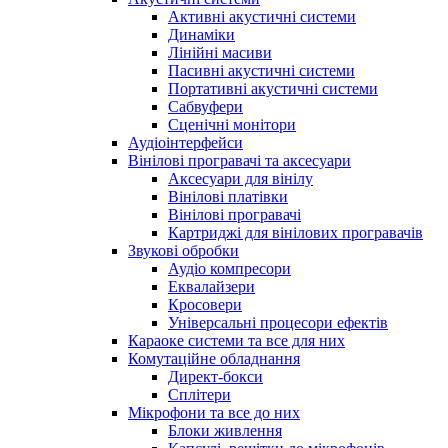
Активні акустичні системи
Динаміки
Лінійні масиви
Пасивні акустичні системи
Портативні акустичні системи
Сабвуфери
Сценічні монітори
Аудіоінтерфейси
Вінілові програвачі та аксесуари
Аксесуари для вінілу
Вінілові платівки
Вінілові програвачі
Картриджі для вінілових програвачів
Звукові обробки
Аудіо компресори
Еквалайзери
Кросовери
Універсальні процесори ефектів
Караоке системи та все для них
Комутаційне обладнання
Директ-бокси
Сплітери
Мікрофони та все до них
Блоки живлення