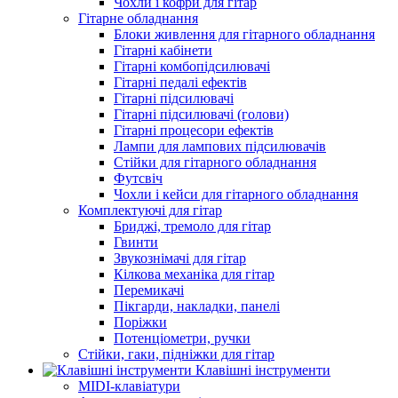
Чохли і кофри для гітар
Гітарне обладнання
Блоки живлення для гітарного обладнання
Гітарні кабінети
Гітарні комбопідсилювачі
Гітарні педалі ефектів
Гітарні підсилювачі
Гітарні підсилювачі (голови)
Гітарні процесори ефектів
Лампи для лампових підсилювачів
Стійки для гітарного обладнання
Футсвіч
Чохли і кейси для гітарного обладнання
Комплектуючі для гітар
Бриджі, тремоло для гітар
Гвинти
Звукознімачі для гітар
Кілкова механіка для гітар
Перемикачі
Пікгарди, накладки, панелі
Поріжки
Потенціометри, ручки
Стійки, гаки, підніжки для гітар
Клавішні інструменти
MIDI-клавіатури