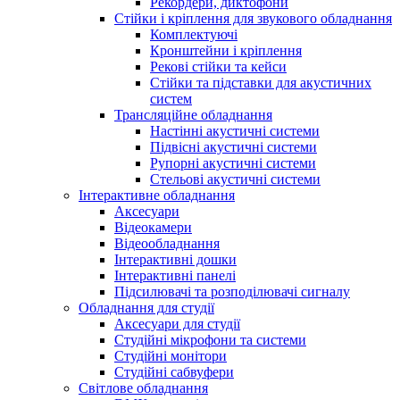
Рекордери, диктофони
Стійки і кріплення для звукового обладнання
Комплектуючі
Кронштейни і кріплення
Рекові стійки та кейси
Стійки та підставки для акустичних
систем
Трансляційне обладнання
Настінні акустичні системи
Підвісні акустичні системи
Рупорні акустичні системи
Стельові акустичні системи
Інтерактивне обладнання
Аксесуари
Відеокамери
Відеообладнання
Інтерактивні дошки
Інтерактивні панелі
Підсилювачі та розподілювачі сигналу
Обладнання для студії
Аксесуари для студії
Студійні мікрофони та системи
Студійні монітори
Студійні сабвуфери
Світлове обладнання