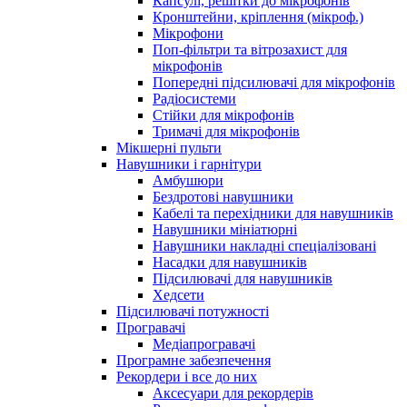
Капсулі, решітки до мікрофонів
Кронштейни, кріплення (мікроф.)
Мікрофони
Поп-фільтри та вітрозахист для
мікрофонів
Попередні підсилювачі для мікрофонів
Радіосистеми
Стійки для мікрофонів
Тримачі для мікрофонів
Мікшерні пульти
Навушники і гарнітури
Амбушюри
Бездротові навушники
Кабелі та перехідники для навушників
Навушники мініатюрні
Навушники накладні спеціалізовані
Насадки для навушників
Підсилювачі для навушників
Хедсети
Підсилювачі потужності
Програвачі
Медіапрогравачі
Програмне забезпечення
Рекордери і все до них
Аксесуари для рекордерів