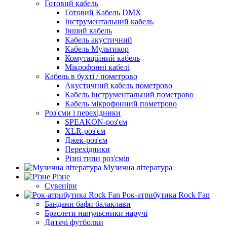
Готовий кабель
Готовий Кабель DMX
Інструментальний кабель
Інший кабель
Кабель акустичний
Кабель Мультикор
Комутаційний кабель
Мікрофонні кабелі
Кабель в бухті / пометрово
Акустичний кабель пометрово
Кабель інструментальний пометрово
Кабель мікрофонний пометрово
Роз'єми і перехідники
SPEAKON-роз'єм
XLR-роз'єм
Джек-роз'єм
Перехідники
Різні типи роз'ємів
Музична література
Різне
Сувеніри
Рок-атрибутика Rock Fan
Бандани бафи балаклави
Браслети напульсники наручі
Дитячі футболки