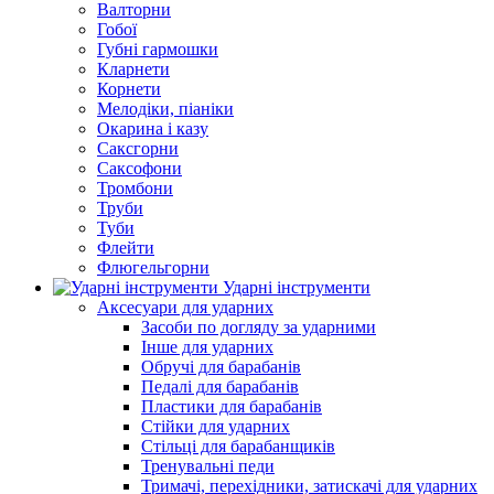
Валторни
Гобої
Губні гармошки
Кларнети
Корнети
Мелодіки, піаніки
Окарина і казу
Саксгорни
Саксофони
Тромбони
Труби
Туби
Флейти
Флюгельгорни
Ударні інструменти
Аксесуари для ударних
Засоби по догляду за ударними
Інше для ударних
Обручі для барабанів
Педалі для барабанів
Пластики для барабанів
Стійки для ударних
Стільці для барабанщиків
Тренувальні педи
Тримачі, перехідники, затискачі для ударних